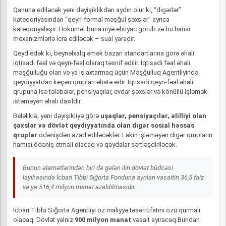
Qanuna ediləcək yeni dəyişiklikdən aydın olur ki, “digərlər”
kateqoriyasından “qeyri-formal məşğul şəxslər” ayrıca
kateqoriyalaşır. Hökumət buna niyə ehtiyac görüb və bu hansı
mexanizmlərlə icra ediləcək – sual yaradır.
Qeyd edək ki, beynəlxalq əmək bazarı standartlarına görə əhali
iqtisadi fəal və qeyri-fəal olaraq təsnif edilir. İqtisadi fəal əhali
məşğulluğu olan və ya iş axtarmaq üçün Məşğulluq Agentliyində
qeydiyyatdan keçən qrupları əhatə edir. İqtisadi qeyri-fəal əhali
qrupuna isə tələbələr, pensiyaçılar, evdar şəxslər və könüllü işləmək
istəməyən əhali daxildir.
Beləliklə, yeni dəyişikliyə görə
uşaqlar, pensiyaçılar, əlilliyi olan
şəxslər və dövlət qeydiyyatında olan digər sosial həssas
qruplar
ödənişdən azad ediləcəklər. Lakin işləməyən digər qrupların
hamısı ödəniş etməli olacaq və qaydalar sərtləşdiriləcək.
Bunun əlamətlərindən biri də gələn ilin dövlət büdcəsi
layihəsində İcbari Tibbi Sığorta Fonduna ayrılan vəsaitin 36,5 faiz
və ya 516,4 milyon manat azaldılmasıdır.
İcbari Tibbi Sığorta Agentliyi öz maliyyə təsərrüfatını özü qurmalı
olacaq. Dövlət yalnız
900 milyon manat
vəsait ayıracaq.Bundan