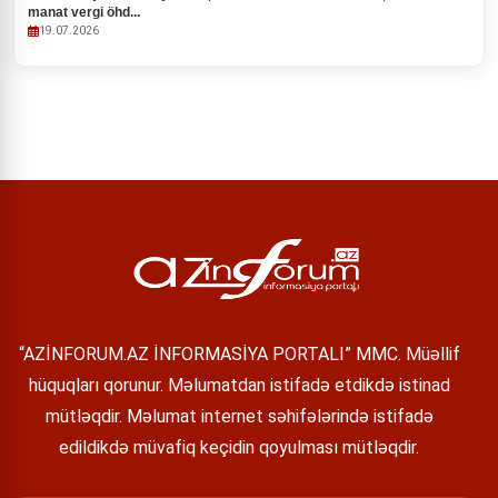
manat vergi öhd...
19.07.2026
“AZİNFORUM.AZ İNFORMASİYA PORTALI” MMC. Müəllif
hüquqları qorunur. Məlumatdan istifadə etdikdə istinad
mütləqdir. Məlumat internet səhifələrində istifadə
edildikdə müvafiq keçidin qoyulması mütləqdir.