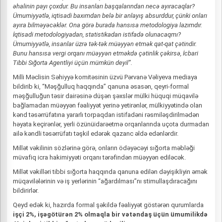
əhalinin payı çoxdur. Bu insanları başqalarından necə ayıracaqlar?
Ümumiyyətlə, iqtisadi baxımdan belə bir anlayış absurddur, çünki onları
ayıra bilməyəcəklər. Ona görə burada hansısa metodologiya lazımdır.
İqtisadi metodologiyadan, statistikadan istifadə olunacaqmı?
Ümumiyyətlə, insanlar üzrə tək-tək müəyyən etmək qat-qat çətindir.
Bunu hansısa vergi orqanı müəyyən etməkdə çətinlik çəkirsə, İcbari
Tibbi Sığorta Agentliyi üçün mümkün deyil”.
Milli Məclisin Səhiyyə komitəsinin üzvü Pərvanə Vəliyeva mediaya
bildirib ki, “Məşğulluq haqqında” qanuna əsasən, qeyri-formal
məşğulluğun təsir dairəsinə düşən şəxslər mülki hüquqi müqavilə
bağlamadan müəyyən fəaliyyət yerinə yetirənlər, mülkiyyətində olan
kənd təsərrüfatına yararlı torpaqdan istifadəni rəsmiləşdirilmədən
həyata keçirənlər, yerli özünüidarəetmə orqanlarında uçota durmadan
ailə kəndli təsərrüfatı təşkil edərək qazanc əldə edənlərdir.
Millət vəkilinin sözlərinə görə, onların ödəyəcəyi sığorta məbləği
müvafiq icra hakimiyyəti orqanı tərəfindən müəyyən ediləcək.
Millət vəkilləri tibbi sığorta haqqında qanuna edilən dəyişikliyin əmək
müqavilələrinin və iş yerlərinin “ağardılması”nı stimullaşdıracağını
bildirirlər.
Qeyd edək ki, hazırda formal şəkildə fəaliyyət göstərən qurumlarda
işçi 2%, işəgötürən 2% olmaqla bir vətəndaş üçün ümumilikdə