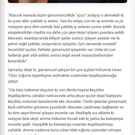
“Klassik mənada bizim qanunvericilikdə “işsiz” anlayışı o deməkdir ki,
bu şəxs aktiv şəkildə iş axtarır. Yəni bu anlyış son bir ay ərzində və ya
müəyyən qısa dövr ərzində fəal şəkildə iş axtaran şəxsə aiddir. Burada
əlaqələndirilən maddə isə daha çox qeyri-leqal işləyən şəxslərə aiddir.
Məsələn, Azərbaycanda kifayət qədər sürücü işləyən şəxslər var ki,
yalnız nağd şəkildə, müqaviləsiz işləyirlər. Eyni zamanda müxtəlif
təsərrüfat işçiləri, fəhlələr, günəmuzd işləyənlər var. Onlar bir çox
hallarda gəlir əldə edirlər, amma leqal əmək münasibətlərindən
kənardadır”.
İqtisadçı deyir ki, günəmuzd çalışan bir çox işçiləri hökumət İcbari
Tibbi Sığorta Agentliyinin xidmətləri üzərindən leqallaşdırmağa
çalışır:
“Ola bilər, hökumət düşünür ki, son illərdə həyata keçirilən
leqallaşdırma cəhdləri nəticəsində artıq əksər işçilər leqal fəaliyyətə
keçiblər, məlumat bazalarında əks olunublar. Yerdə qalanlar günəmuzd,
kiçik xidmətləri göstərən şəxslərdir. Məsələn, xadimələr, bağbanlar və
bu kimi qeyri-formal işləyən insanlar var. Reallıqda isə əlbəttə ki,
vəziyyət belə deyil, amma hökumət hesab edir ki, yalnız bu kateqoriya
insanlar qalıb. Dəyişiklik bu kateqoriya insanları leqallaşdırmaq
cəhdidir. Amma nədənsə bunu icbari tibbi sığorta üzərindən etməyə