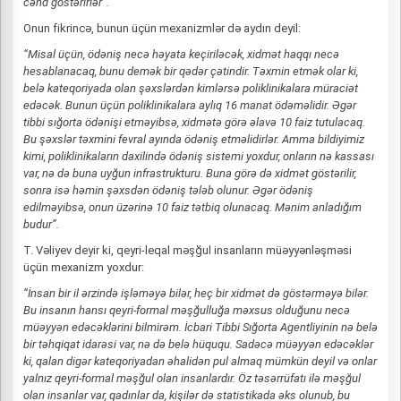
cəhd göstərirlər”.
Onun fikrincə, bunun üçün mexanizmlər də aydın deyil:
“Misal üçün, ödəniş necə həyata keçiriləcək, xidmət haqqı necə
hesablanacaq, bunu demək bir qədər çətindir. Təxmin etmək olar ki,
belə kateqoriyada olan şəxslərdən kimlərsə poliklinikalara müraciət
edəcək. Bunun üçün poliklinikalara aylıq 16 manat ödəməlidir. Əgər
tibbi sığorta ödənişi etməyibsə, xidmətə görə əlavə 10 faiz tutulacaq.
Bu şəxslər təxmini fevral ayında ödəniş etməlidirlər. Amma bildiyimiz
kimi, poliklinikaların daxilində ödəniş sistemi yoxdur, onların nə kassası
var, nə də buna uyğun infrastrukturu. Buna görə də xidmət göstərilir,
sonra isə həmin şəxsdən ödəniş tələb olunur. Əgər ödəniş
edilməyibsə, onun üzərinə 10 faiz tətbiq olunacaq. Mənim anladığım
budur”.
T. Vəliyev deyir ki, qeyri-leqal məşğul insanların müəyyənləşməsi
üçün mexanizm yoxdur:
“İnsan bir il ərzində işləməyə bilər, heç bir xidmət də göstərməyə bilər.
Bu insanın hansı qeyri-formal məşğulluğa məxsus olduğunu necə
müəyyən edəcəklərini bilmirəm. İcbari Tibbi Sığorta Agentliyinin nə belə
bir təhqiqat idarəsi var, nə də belə hüququ. Sadəcə müəyyən edəcəklər
ki, qalan digər kateqoriyadan əhalidən pul almaq mümkün deyil və onlar
yalnız qeyri-formal məşğul olan insanlardır. Öz təsərrüfatı ilə məşğul
olan insanlar var, qadınlar da, kişilər də statistikada əks olunub, bu