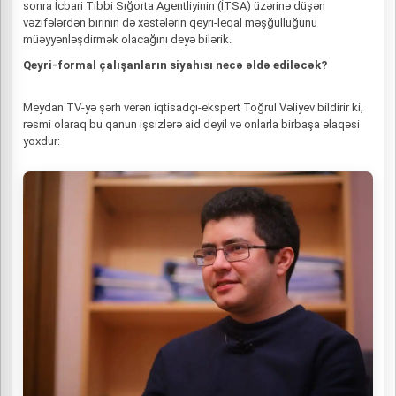
sonra İcbari Tibbi Sığorta Agentliyinin (İTSA) üzərinə düşən
vəzifələrdən birinin də xəstələrin qeyri-leqal məşğulluğunu
müəyyənləşdirmək olacağını deyə bilərik.
Qeyri-formal çalışanların siyahısı necə əldə ediləcək?
Meydan TV-yə şərh verən iqtisadçı-ekspert Toğrul Vəliyev bildirir ki,
rəsmi olaraq bu qanun işsizlərə aid deyil və onlarla birbaşa əlaqəsi
yoxdur: