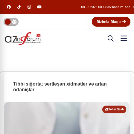
08-08-2026 00:47:36
Haqqımızda
Bizimlə Əlaqə
Tibbi sığorta: sərtləşən xidmətlər və artan
ödənişlər
Xəbər Şəkli