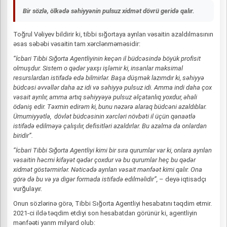
Bir sözlə, ölkədə səhiyyənin pulsuz xidmət dövrü geridə qalır.
Toğrul Vəliyev bildirir ki, tibbi sığortaya ayrılan vəsaitin azaldılmasının
əsas səbəbi vəsaitin tam xərclənməməsidir:
“İcbari Tibbi Sığorta Agentliyinin keçən il büdcəsində böyük profisit
olmuşdur. Sistem o qədər yaxşı işləmir ki, insanlar maksimal
resurslardan istifadə edə bilmirlər. Başa düşmək lazımdır ki, səhiyyə
büdcəsi əvvəllər daha az idi və səhiyyə pulsuz idi. Amma indi daha çox
vəsait ayrılır, amma artıq səhiyyəyə pulsuz əlçatanlıq yoxdur, əhali
ödəniş edir. Təxmin edirəm ki, bunu nəzərə alaraq büdcəni azaldıblar.
Ümumiyyətlə, dövlət büdcəsinin xərcləri növbəti il üçün qənaətlə
istifadə edilməyə çalışılır, defisitləri azaldırlar. Bu azalma da onlardan
biridir”.
“İcbari Tibbi Sığorta Agentliyi kimi bir sıra qurumlar var ki, onlara ayrılan
vəsaitin həcmi kifayət qədər çoxdur və bu qurumlar heç bu qədər
xidmət göstərmirlər. Nəticədə ayrılan vəsait mənfəət kimi qalır. Ona
görə də bu və ya digər formada istifadə edilməlidir”,
– deyə iqtisadçı
vurğulayır.
Onun sözlərinə görə, Tibbi Sığorta Agentliyi hesabatını təqdim etmir.
2021-ci ildə təqdim etdiyi son hesabatdan görünür ki, agentliyin
mənfəəti yarım milyard olub: