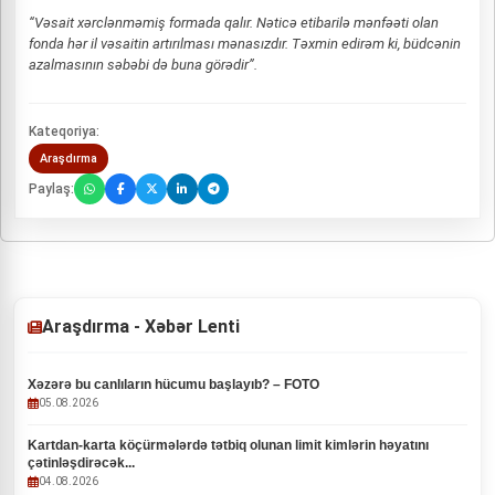
“Vəsait xərclənməmiş formada qalır. Nəticə etibarilə mənfəəti olan
fonda hər il vəsaitin artırılması mənasızdır. Təxmin edirəm ki, büdcənin
azalmasının səbəbi də buna görədir”.
Kateqoriya:
Araşdırma
Paylaş:
Araşdırma - Xəbər Lenti
Xəzərə bu canlıların hücumu başlayıb? – FOTO
05.08.2026
Kartdan-karta köçürmələrdə tətbiq olunan limit kimlərin həyatını
çətinləşdirəcək...
04.08.2026