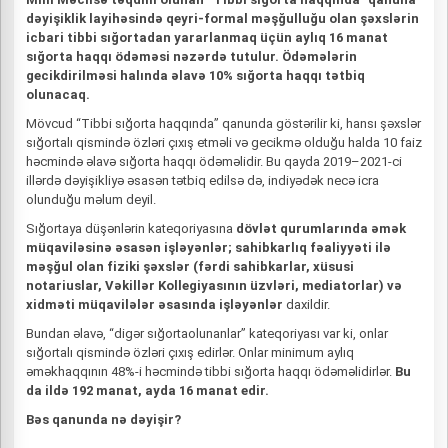
dəyişiklik layihəsində qeyri-formal məşğulluğu olan şəxslərin
icbari tibbi sığortadan yararlanmaq üçün aylıq 16 manat
sığorta haqqı ödəməsi nəzərdə tutulur. Ödəmələrin
gecikdirilməsi halında əlavə 10% sığorta haqqı tətbiq
olunacaq.
Mövcud “Tibbi sığorta haqqında” qanunda göstərilir ki, hansı şəxslər
sığortalı qismində özləri çıxış etməli və gecikmə olduğu halda 10 faiz
həcmində əlavə sığorta haqqı ödəməlidir. Bu qayda 2019–2021-ci
illərdə dəyişikliyə əsasən tətbiq edilsə də, indiyədək necə icra
olunduğu məlum deyil.
Sığortaya düşənlərin kateqoriyasına
dövlət qurumlarında əmək
müqaviləsinə əsasən işləyənlər; sahibkarlıq fəaliyyəti ilə
məşğul olan fiziki şəxslər (fərdi sahibkarlar, xüsusi
notariuslar, Vəkillər Kollegiyasının üzvləri, mediatorlar) və
xidməti müqavilələr əsasında işləyənlər
daxildir.
Bundan əlavə, “digər sığortaolunanlar” kateqoriyası var ki, onlar
sığortalı qismində özləri çıxış edirlər. Onlar minimum aylıq
əməkhaqqının 48%-i həcmində tibbi sığorta haqqı ödəməlidirlər.
Bu
da ildə 192 manat, ayda 16 manat edir.
Bəs qanunda nə dəyişir?