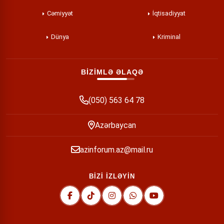
Cəmiyyət
İqtisadiyyat
Dünya
Kriminal
BİZİMLƏ ƏLAQƏ
(050) 563 64 78
Azərbaycan
azinforum.az@mail.ru
BİZİ İZLƏYİN