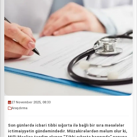
27 November 2025, 08:33
Araşdırma
Son günlərdə icbari tibbi sığorta ilə bağlı bir sıra məsələlər
ictimaiyyətin gündəmindədir. Müzakirələrdən məlum olur ki,
Milli Məclisə təqdim olunan “Tibbi sığorta haqqında” qanuna