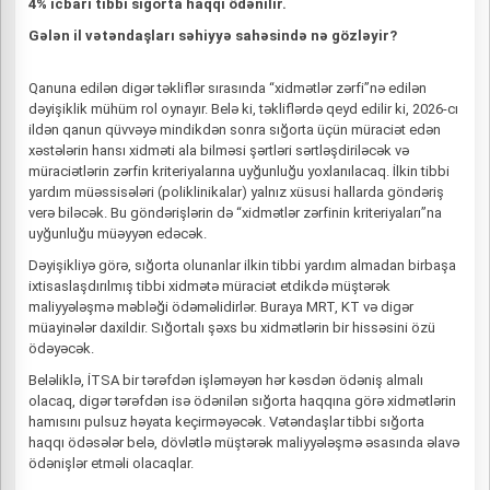
4% icbari tibbi sığorta haqqı ödənilir.
Gələn il vətəndaşları səhiyyə sahəsində nə gözləyir?
Qanuna edilən digər təkliflər sırasında “xidmətlər zərfi”nə edilən
dəyişiklik mühüm rol oynayır. Belə ki, təkliflərdə qeyd edilir ki, 2026-cı
ildən qanun qüvvəyə mindikdən sonra sığorta üçün müraciət edən
xəstələrin hansı xidməti ala bilməsi şərtləri sərtləşdiriləcək və
müraciətlərin zərfin kriteriyalarına uyğunluğu yoxlanılacaq. İlkin tibbi
yardım müəssisələri (poliklinikalar) yalnız xüsusi hallarda göndəriş
verə biləcək. Bu göndərişlərin də “xidmətlər zərfinin kriteriyaları”na
uyğunluğu müəyyən edəcək.
Dəyişikliyə görə, sığorta olunanlar ilkin tibbi yardım almadan birbaşa
ixtisaslaşdırılmış tibbi xidmətə müraciət etdikdə müştərək
maliyyələşmə məbləği ödəməlidirlər. Buraya MRT, KT və digər
müayinələr daxildir. Sığortalı şəxs bu xidmətlərin bir hissəsini özü
ödəyəcək.
Beləliklə, İTSA bir tərəfdən işləməyən hər kəsdən ödəniş almalı
olacaq, digər tərəfdən isə ödənilən sığorta haqqına görə xidmətlərin
hamısını pulsuz həyata keçirməyəcək. Vətəndaşlar tibbi sığorta
haqqı ödəsələr belə, dövlətlə müştərək maliyyələşmə əsasında əlavə
ödənişlər etməli olacaqlar.