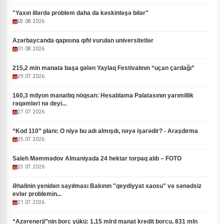
"Yaxın illərdə problem daha da kəskinləşə bilər"
03.08.2026
Azərbaycanda qapısına qıfıl vurulan universitetlər
01.08.2026
215,2 min manata başa gələn Yaylaq Festivalının “uçan çardağı”
29.07.2026
160,3 milyon manatlıq nöqsan: Hesablama Palatasının yarımillik
rəqəmləri nə deyi...
27.07.2026
“Kod 110” planı: O niyə bu adı almışdı, nəyə işarədir? - Araşdırma
25.07.2026
Saleh Məmmədov Almaniyada 24 hektar torpaq alıb – FOTO
23.07.2026
Əhalinin yenidən sayılması Bakının "qeydiyyat xaosu" və sənədsiz
evlər problemin...
21.07.2026
“Azərenerji”nin borc yükü: 1,15 mlrd manat kredit borcu, 831 mln