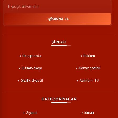
ABUNƏ OL
ŞİRKƏT
Haqqımızda
Reklam
Bizimlə əlaqə
Xidmət şərtləri
Gizlilik siyasəti
Azinform TV
KATEQORİYALAR
Siyasət
İdman