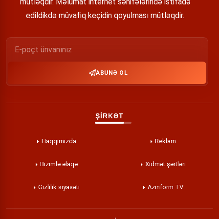
mütləqdir. Məlumat internet səhifələrində istifadə
edildikdə müvafiq keçidin qoyulması mütləqdir.
ABUNƏ OL
ŞİRKƏT
Haqqımızda
Reklam
Bizimlə əlaqə
Xidmət şərtləri
Gizlilik siyasəti
Azinform TV