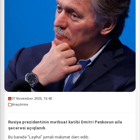
07 November 2025, 16:40
Araşdırma
Rusiya prezidentinin mətbuat katibi Dmitri Peskovun ailə
şəcərəsi açıqlanıb.
Bu barədə “Layihə” jurnalı məlumat dərc edib.