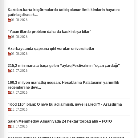
Kartdan-karta köçürmələrdə tətbiq olunan limit kimlərin həyatını
çətinləşdirəcək...
04.08.2026
"Yaxın illərdə problem daha da kəskinləşə bilər"
03.08.2026
Azərbaycanda qapısına qıfıl vurulan universitetlər
01.08.2026
215,2 min manata başa gələn Yaylaq Festivalının “uçan çardağı”
29.07.2026
160,3 milyon manatlıq nöqsan: Hesablama Palatasının yarımillik
rəqəmləri nə deyi...
27.07.2026
“Kod 110” planı: O niyə bu adı almışdı, nəyə işarədir? - Araşdırma
25.07.2026
Saleh Məmmədov Almaniyada 24 hektar torpaq alıb – FOTO
23.07.2026