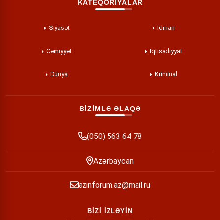
KATEQORİYALAR
Siyasət
İdman
Cəmiyyət
İqtisadiyyat
Dünya
Kriminal
BİZİMLƏ ƏLAQƏ
(050) 563 64 78
Azərbaycan
azinforum.az@mail.ru
BİZİ İZLƏYİN