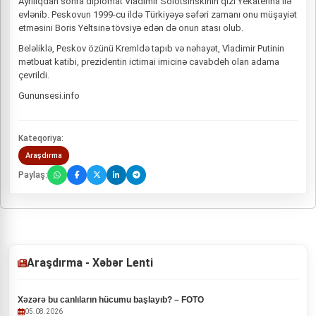
Ayrılıqdan sonra diplomat Vladimir Solotsinskinin qızı Yekaterina ilə
evlənib. Peskovun 1999-cu ildə Türkiyəyə səfəri zamanı onu müşayiət
etməsini Boris Yeltsinə tövsiyə edən də onun atası olub.
Beləliklə, Peskov özünü Kremldə tapıb və nəhayət, Vladimir Putinin
mətbuat katibi, prezidentin ictimai imicinə cavabdeh olan adama
çevrildi.
Gununsesi.info
Kateqoriya:
Araşdırma
Paylaş:
Araşdırma - Xəbər Lenti
Xəzərə bu canlıların hücumu başlayıb? – FOTO
05.08.2026