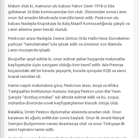
Məlum olub ki, məmurun ulu babası Yakov Zevin 1918-ci ildə
güllələnən 26 Bakı komissarından biri olub. Ölümündən sonra Lenin
onun dul arvadını Moskvada mənzillə təmin edib. Peskovun ulu
babası Nadejda Krupskaya ilə Xalq Maarif Komissarlığında çalışıb və
Lenin ailəsinə yaxın hesab olunub.
Peskovun anası Nadejda Zevina Qırmızı Ordu Hərbi Hava Qüvvələrinin
partizan “təmizləmələri”ndə iştirak edib və ömrünün son illərində
Lenin muzeyində işləyib.
Bioqraflar qeyd edirlər ki, onun xidmət yerləri haqqında məlumatlar
kəşfiyyatçılar üçün səciyyəvi olduğu kimi təsnif edilir. Ailə Presnya
küçəsindəki elit bir binada yaşayırdı, burada qonşular KQB və xarici
ticarət rəsmiləri idi.
Həmin nəşrin məlumatına görə, Peskovun atası, Asiya və Afrika
Tədqiqatları İnstitutunun məzunu Sergey Peskov uzun illər Yaxın
Şərqdə “dostluq icmaları” adı altında xidmət edib və bu, soyuq
müharibə dövründə sovet kəşfiyyatçılarının klassik örtüyü olub.
Beləliklə, Dmitri Peskov diplomatlar ailəsində anadan olub. Onun
karyerası iki uğurlu evlilikdən sonra başladı. Onun ilk arvadı Marşal
Semyon Budyonnının nəvəsi Anastasiya olub və onun Türkiyəyə ilk
xarici təyinatını təmin edib.