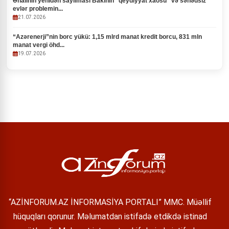
Əhalinin yenidən sayılması Bakının "qeydiyyat xaosu" və sənədsiz
evlər problemin...
21.07.2026
“Azərenerji”nin borc yükü: 1,15 mlrd manat kredit borcu, 831 mln
manat vergi öhd...
19.07.2026
“AZİNFORUM.AZ İNFORMASİYA PORTALI” MMC. Müəllif
hüquqları qorunur. Məlumatdan istifadə etdikdə istinad