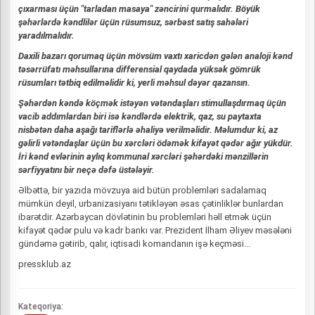
çıxarması üçün "tarladan masaya" zəncirini qurmalıdır. Böyük
şəhərlərdə kəndlilər üçün rüsumsuz, sərbəst satış sahələri
yaradılmalıdır.
Daxili bazarı qorumaq üçün mövsüm vaxtı xaricdən gələn analoji kənd
təsərrüfatı məhsullarına differensial qaydada yüksək gömrük
rüsumları tətbiq edilməlidir ki, yerli məhsul dəyər qazansın.
Şəhərdən kəndə köçmək istəyən vətəndaşları stimullaşdırmaq üçün
vacib addımlardan biri isə kəndlərdə elektrik, qaz, su paytaxta
nisbətən daha aşağı tariflərlə əhaliyə verilməlidir. Məlumdur ki, az
gəlirli vətəndaşlar üçün bu xərcləri ödəmək kifayət qədər ağır yükdür.
İri kənd evlərinin aylıq kommunal xərcləri şəhərdəki mənzillərin
sərfiyyatını bir neçə dəfə üstələyir.
Əlbəttə, bir yazıda mövzuya aid bütün problemləri sadalamaq
mümkün deyil, urbanizasiyanı tətikləyən əsas çətinliklər bunlardan
ibarətdir. Azərbaycan dövlətinin bu problemləri həll etmək üçün
kifayət qədər pulu və kadr bankı var. Prezident İlham Əliyev məsələni
gündəmə gətirib, qalır, iqtisadi komandanın işə keçməsi...
pressklub.az
Kateqoriya: