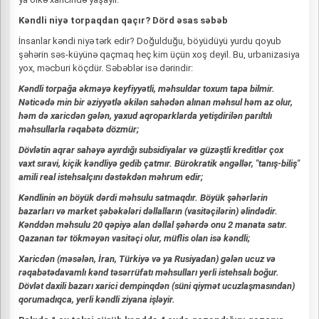
Kəndli niyə torpaqdan qaçır? Dörd əsas səbəb
İnsanlar kəndi niyə tərk edir? Doğulduğu, böyüdüyü yurdu qoyub
şəhərin səs-küyünə qaçmaq heç kim üçün xoş deyil. Bu, urbanizasiya
yox, məcburi köçdür. Səbəblər isə dərindir:
Kəndli torpağa əkməyə keyfiyyətli, məhsuldar toxum tapa bilmir.
Nəticədə min bir əziyyətlə əkilən sahədən alınan məhsul həm az olur,
həm də xaricdən gələn, yaxud aqroparklarda yetişdirilən parıltılı
məhsullarla rəqabətə dözmür;
Dövlətin aqrar sahəyə ayırdığı subsidiyalar və güzəştli kreditlər çox
vaxt sıravi, kiçik kəndliyə gedib çatmır. Bürokratik əngəllər, "tanış-biliş"
amili real istehsalçını dəstəkdən məhrum edir;
Kəndlinin ən böyük dərdi məhsulu satmaqdır. Böyük şəhərlərin
bazarları və market şəbəkələri dəllalların (vasitəçilərin) əlindədir.
Kənddən məhsulu 20 qəpiyə alan dəllal şəhərdə onu 2 manata satır.
Qazanan tər tökməyən vasitəçi olur, müflis olan isə kəndli;
Xaricdən (məsələn, İran, Türkiyə və ya Rusiyadan) gələn ucuz və
rəqabətədavamlı kənd təsərrüfatı məhsulları yerli istehsalı boğur.
Dövlət daxili bazarı xarici dempinqdən (süni qiymət ucuzlaşmasından)
qorumadıqca, yerli kəndli ziyana işləyir.