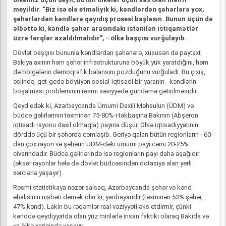
meyildir. “Biz isə elə etməliyik ki, kəndlərdən şəhərlərə yox,
şəhərlərdən kəndlərə qayıdış prosesi başlasın. Bunun üçün də
əlbəttə ki, kəndlə şəhər arasındakı istənilən istiqamətlər
üzrə fərqlər azaldılmalıdır”, - ölkə başçısı vurğulayıb.
Dövlət başçısı bununla kəndlərdən şəhərlərə, xüsusən də paytaxt
Bakıya axının həm şəhər infrastrukturuna böyük yük yaratdığını, həm
də bölgələrin demoqrafik balansını pozduğunu vurğuladı. Bu çıxış,
əslində, get-gedə böyüyən sosial-iqtisadi bir yaranın - kəndlərin
boşalması probleminin rəsmi səviyyədə gündəmə gətirilməsidir.
Qeyd edək ki, Azərbaycanda Ümumi Daxili Məhsulun (ÜDM) və
büdcə gəlirlərinin təxminən 75-80%-i təkbaşına Bakının (Abşeron
iqtisadi rayonu daxil olmaqla) payına düşür. Ölkə iqtisadiyyatının
dörddə üçü bir şəhərdə cəmləşib. Geriyə qalan bütün regionların - 60-
dan çox rayon və şəhərin ÜDM-dəki ümumi payı cəmi 20-25%
civarındadır. Büdcə gəlirlərində isə regionların payı daha aşağıdır
(əksər rayonlar hələ də dövlət büdcəsindən dotasiya alan yerli
xərclərlə yaşayır).
Rəsmi statistikaya nəzər salsaq, Azərbaycanda şəhər və kənd
əhalisinin nisbəti demək olar ki, yarıbayarıdır (təxminən 53% şəhər,
47% kənd). Lakin bu rəqəmlər real vəziyyəti əks etdirmir, çünki
kənddə qeydiyyatda olan yüz minlərlə insan faktiki olaraq Bakıda və
ya ölkə xaricində yaşayır.