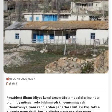
03 June 2026, 09:34
Təhlil
Prezident İlham Əliyev kənd təsərrüfatı məsələlərinə həsr
olunmuş müşavirədə bildirmişdi ki, genişmiqyaslı
urbanizasiya, yəni kəndlərdən şəhərlərə kütləvi köç təkcə
ölkəmiz üçün deyil, bütün ölkələr üçün xas olan mənfi