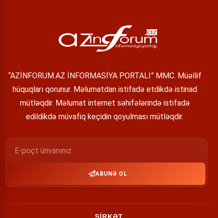
“AZİNFORUM.AZ İNFORMASİYA PORTALI” MMC. Müəllif
hüquqları qorunur. Məlumatdan istifadə etdikdə istinad
mütləqdir. Məlumat internet səhifələrində istifadə
edildikdə müvafiq keçidin qoyulması mütləqdir.
ABUNƏ OL
ŞİRKƏT