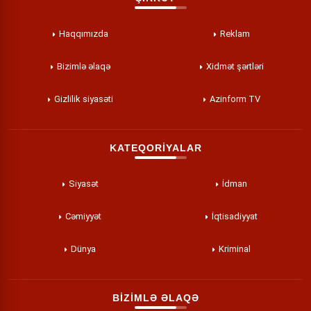
Haqqımızda
Reklam
Bizimlə əlaqə
Xidmət şərtləri
Gizlilik siyasəti
Azinform TV
KATEQORİYALAR
Siyasət
İdman
Cəmiyyət
İqtisadiyyat
Dünya
Kriminal
BİZİMLƏ ƏLAQƏ