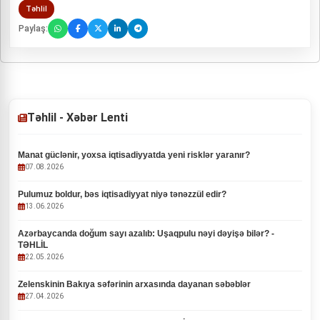
Təhlil
Paylaş:
Təhlil - Xəbər Lenti
Manat güclənir, yoxsa iqtisadiyyatda yeni risklər yaranır?
07.08.2026
Pulumuz boldur, bəs iqtisadiyyat niyə tənəzzül edir?
13.06.2026
Azərbaycanda doğum sayı azalıb: Uşaqpulu nəyi dəyişə bilər? -
TƏHLİL
22.05.2026
Zelenskinin Bakıya səfərinin arxasında dayanan səbəblər
27.04.2026