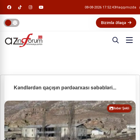
08-08-2026 17:52:44
Haqqımızda
Bizimlə Əlaqə
Kəndlərdən qaçışın pərdəarxası səbəbləri...
Xəbər Şəkli