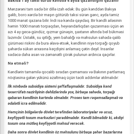
Bakıda 1 ay taksi sürüb kənddə 4 ayda qazandığını qazanır
Mənzərəni tam sadə bir dillə izah edək: Bu gün kənddən Bakıya
gəlib, borc-xərclə bir maşın götürüb taksi sürən gənc, ayda təmiz
1000 manat qazana bilir. İndi isə kəndə qayıdaq. Bir kəndli ailəsinin
həmin 1000 manatı torpaqdan, heyvandarlıqdan qazanması üçün ən
azı 4 ay gecə-gündüz, qızmar günəşin, şaxtanın altında bel bükməsi
lazımdır. Üstəlik, su qıtlığı, yem bahalığı və məhsulun sahədə qalıb
çürüməsi riskini də bura əlavə etsək, kəndlinin niyə torpağı qoyub
şəhərdə sükan arxasına keçdiyini anlamaq çətin deyil. İnsanlar
sadəcə daha asan və zəmanətli çörək pulunun ardınca qaçırlar.
Nə etməli?
Kəndlərin tamamilə qocalıb sıradan çıxmaması və Bakının partlamaq
nöqtəsinə gələn yükünü azaltmaq üçün təcili addımlar atılmalıdır:
İlk növbədə subsidiya sistemi şəffaflaşmalıdır. Subsidiya kənd
təsərrüfatı nazirliyinin dəhlizlərində yox, birbaşa sahədə, torpağı
qabaran kəndlinin kartında olmalıdır. Proses tam rəqəmsallaşmalı və
ədalətli icra edilməlidir.
Həmçinin bölgələrdə dövlət tərəfindən laboratoriyalar və ucuz,
keyfiyyətli toxum mərkəzləri yaradılmalıdır. Kəndli bilməlidir ki, əkdiyi
toxum ona mütləq keyfiyyətli məhsul verəcək.
Daha sonra dövlət kəndlinin öz məhsulunu birbaşa şəhər bazarlarına