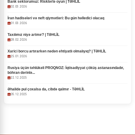
Bank sektorumuz: Risklərlə oyun | TƏHLİL
02.03.2026
İran hadisələri və neft qiymətləri: Bu gün həlledici olacaq
01.03.2026
Taxılımız niyə artmır? | TƏHLİL
28.02.2026
Xarici borcu artırarkən nədən ehtiyatlı olmalıyıq? | TƏHLİL
25.01.2026
Rusiya üçün təhlükəli PROQNOZ: İqtisadiyyat çöküş astanasındadır,
böhran dərinlə...
22.12.2025
Əhalidə pul çoxalsa da, cibdə qalmır - TƏHLİL
05.12.2025