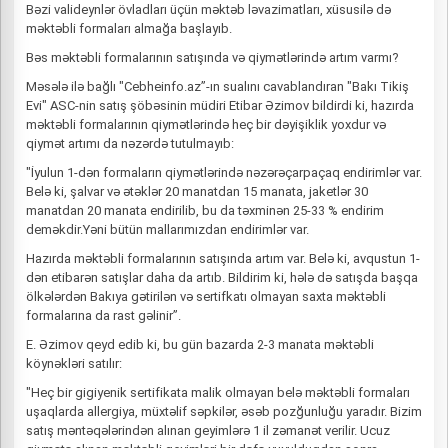
Bəzi valideynlər övladları üçün məktəb ləvazimatları, xüsusilə də
məktəbli formaları almağa başlayıb.
Bəs məktəbli formalarının satışında və qiymətlərində artım varmı?
Məsələ ilə bağlı "Cebheinfo.az”-ın sualını cavablandıran "Bakı Tikiş
Evi" ASC-nin satış şöbəsinin müdiri Etibar Əzimov bildirdi ki, hazırda
məktəbli formalarının qiymətlərində heç bir dəyişiklik yoxdur və
qiymət artımı da nəzərdə tutulmayıb:
"İyulun 1-dən formaların qiymətlərində nəzərəçarpaçaq endirimlər var.
Belə ki, şalvar və ətəklər 20 manatdan 15 manata, jaketlər 30
manatdan 20 manata endirilib, bu da təxminən 25-33 % endirim
deməkdir.Yəni bütün mallarımızdan endirimlər var.
Hazırda məktəbli formalarının satışında artım var. Belə ki, avqustun 1-
dən etibarən satışlar daha da artıb. Bildirim ki, hələ də satışda başqa
ölkələrdən Bakıya gətirilən və sertifkatı olmayan saxta məktəbli
formalarına da rast gəlinir”.
E. Əzimov qeyd edib ki, bu gün bazarda 2-3 manata məktəbli
köynəkləri satılır:
"Heç bir gigiyenik sertifikata malik olmayan belə məktəbli formaları
uşaqlarda allergiya, müxtəlif səpkilər, əsəb pozğunluğu yaradır. Bizim
satış məntəqələrindən alınan geyimlərə 1 il zəmanət verilir. Ucuz