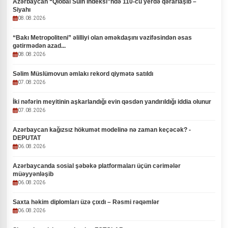
Azərbaycan “Qlobal Sülh İndeksi”ndə 110-cu yerdə qərarlaşıb –
Siyahı
08.08.2026
“Bakı Metropoliteni” əlilliyi olan əməkdaşını vəzifəsindən əsas
gətirmədən azad...
08.08.2026
Səlim Müslümovun əmlakı rekord qiymətə satıldı
07.08.2026
İki nəfərin meyitinin aşkarlandığı evin qəsdən yandırıldığı iddia olunur
07.08.2026
Azərbaycan kağızsız hökumət modelinə nə zaman keçəcək? -
DEPUTAT
06.08.2026
Azərbaycanda sosial şəbəkə platformaları üçün cərimələr
müəyyənləşib
06.08.2026
Saxta həkim diplomları üzə çıxdı – Rəsmi rəqəmlər
06.08.2026