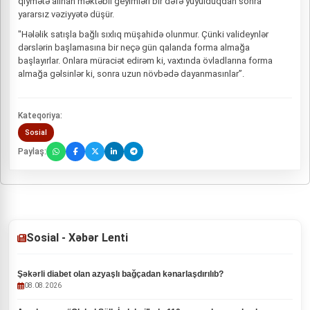
qiymətə alınan məktəbli geyimləri bir dəfə yuyulduqdan sonra
yararsız vəziyyətə düşür.
"Hələlik satışla bağlı sıxlıq müşahidə olunmur. Çünki valideynlər
dərslərin başlamasına bir neçə gün qalanda forma almağa
başlayırlar. Onlara müraciət edirəm ki, vaxtında övladlarına forma
almağa gəlsinlər ki, sonra uzun növbədə dayanmasınlar”.
Kateqoriya:
Sosial
Paylaş:
Sosial - Xəbər Lenti
Şəkərli diabet olan azyaşlı bağçadan kənarlaşdırılıb?
08.08.2026