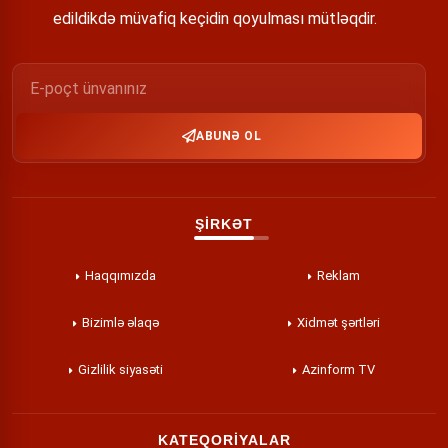
edildikdə müvafiq keçidin qoyulması mütləqdir.
ABUNƏ OL
ŞİRKƏT
Haqqımızda
Reklam
Bizimlə əlaqə
Xidmət şərtləri
Gizlilik siyasəti
Azinform TV
KATEQORİYALAR