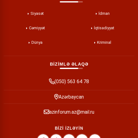
Siyasət
İdman
Cəmiyyət
İqtisadiyyat
Dünya
Kriminal
BİZİMLƏ ƏLAQƏ
(050) 563 64 78
Azərbaycan
azinforum.az@mail.ru
BİZİ İZLƏYİN