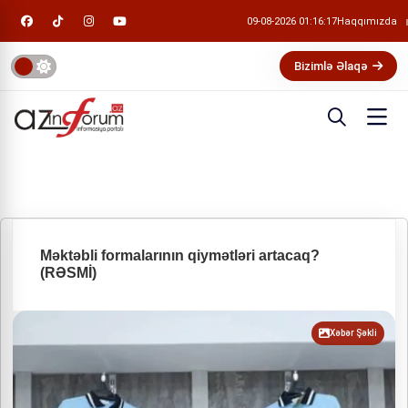
09-08-2026 01:16:18
Haqqımızda
Bizimlə Əlaqə
Məktəbli formalarının qiymətləri artacaq?
(RƏSMİ)
Xəbər Şəkli