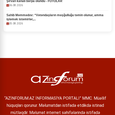
Şirvan kanalı bərpa olundu - FOTOLAR
06.08.2026
Sahib Məmmədov: “Vətəndaşların məşğulluğu təmin olunur, amma
işləmək istəmirlər,...
05.08.2026
“AZİNFORUM.AZ İNFORMASİYA PORTALI” MMC. Müəllif
hüquqları qorunur. Məlumatdan istifadə etdikdə istinad
mütləqdir. Məlumat internet səhifələrində istifadə