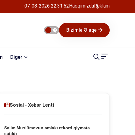
07-08-2026 22:31:52
Haqqımızda
Reklam
Bizimlə Əlaqə
n
Digər
Sosial - Xəbər Lenti
Səlim Müslümovun əmlakı rekord qiymətə
satıldı