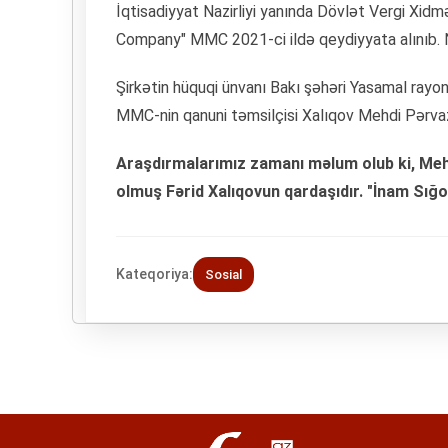
İqtisadiyyat Nazirliyi yanında Dövlət Vergi Xid
Company" MMC 2021-ci ildə qeydiyyata alınıb. 
Şirkətin hüquqi ünvanı Bakı şəhəri Yasamal rayo
MMC-nin qanuni təmsilçisi Xalıqov Mehdi Pərvaz
Araşdırmalarımız zamanı məlum olub ki, Mehd
olmuş Fərid Xalıqovun qardaşıdır. "İnam Sığort
Kateqoriya:
Sosial