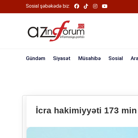
Sosial şəbəkədə biz:
Gündəm
Siyasət
Müsahibə
Sosial
Ar
İcra hakimiyyəti 173 min 