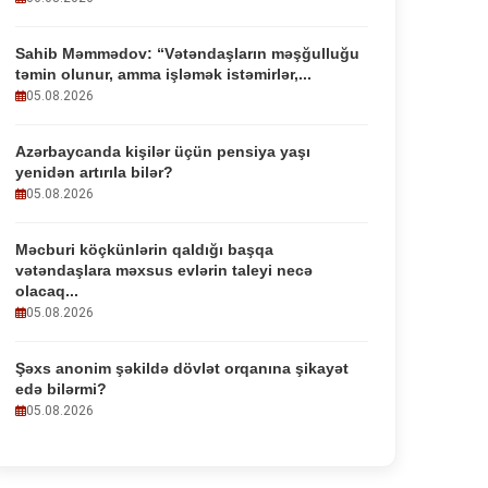
Sahib Məmmədov: “Vətəndaşların məşğulluğu
təmin olunur, amma işləmək istəmirlər,...
05.08.2026
Azərbaycanda kişilər üçün pensiya yaşı
yenidən artırıla bilər?
05.08.2026
Məcburi köçkünlərin qaldığı başqa
vətəndaşlara məxsus evlərin taleyi necə
olacaq...
05.08.2026
Şəxs anonim şəkildə dövlət orqanına şikayət
edə bilərmi?
05.08.2026