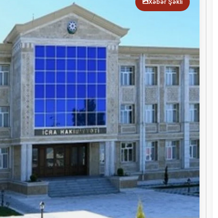
Xəbər Şəkli