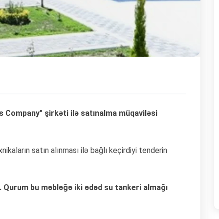
 Company" şirkəti ilə satınalma müqaviləsi
ikaların satın alınması ilə bağlı keçirdiyi tenderin
. Qurum bu məbləğə iki ədəd su tankeri almağı