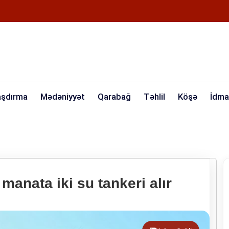
aşdırma
Mədəniyyət
Qarabağ
Təhlil
Köşə
İdma
manata iki su tankeri alır