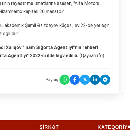
mətinin reyestr məlumatlarına əsasən, "Alfa Motors
Nizamnamə kapitalı 20 manatdır.
nu, akademik Şamil Əzizbəyov küçəsi, ev 22-də yerləşir.
 oğludur.
i Xalıqov "İnam Sığorta Agentliyi"nin rəhbəri
a Agentliyi" 2022-ci ildə ləğv edilib.
(Qaynarinfo)
Paylaş:
ŞİRKƏT
KATEQORİY