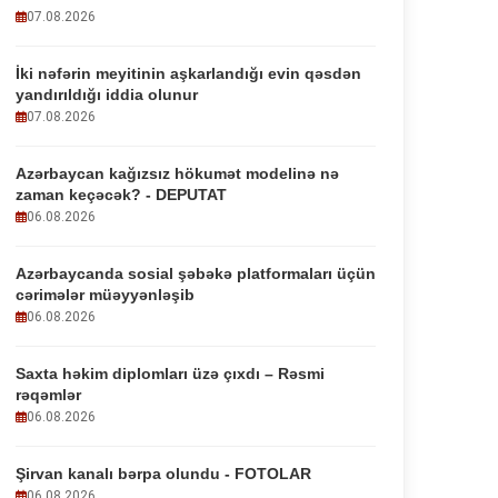
07.08.2026
İki nəfərin meyitinin aşkarlandığı evin qəsdən
yandırıldığı iddia olunur
07.08.2026
Azərbaycan kağızsız hökumət modelinə nə
zaman keçəcək? - DEPUTAT
06.08.2026
Azərbaycanda sosial şəbəkə platformaları üçün
cərimələr müəyyənləşib
06.08.2026
Saxta həkim diplomları üzə çıxdı – Rəsmi
rəqəmlər
06.08.2026
Şirvan kanalı bərpa olundu - FOTOLAR
06.08.2026