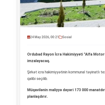
24 May 2026, 00:21
Sosial
Ordubad Rayon İcra Hakimiyyəti "Alfa Motors
imzalayacaq.
Şirkət icra hakimiyyətinin kommunal təyinatlı texn
qalibi seçilib.
Müqavilənin maliyyə dəyəri 173 000 manatdır
planlaşdırır.