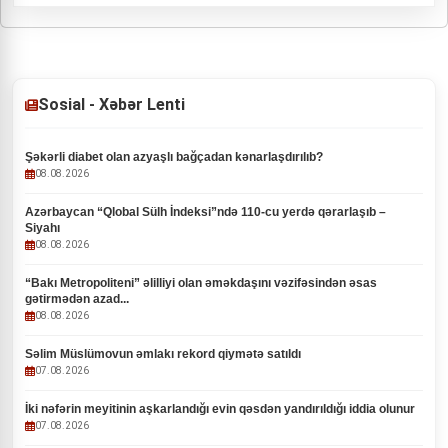
Sosial - Xəbər Lenti
Şəkərli diabet olan azyaşlı bağçadan kənarlaşdırılıb?
08.08.2026
Azərbaycan “Qlobal Sülh İndeksi”ndə 110-cu yerdə qərarlaşıb –
Siyahı
08.08.2026
“Bakı Metropoliteni” əlilliyi olan əməkdaşını vəzifəsindən əsas
gətirmədən azad...
08.08.2026
Səlim Müslümovun əmlakı rekord qiymətə satıldı
07.08.2026
İki nəfərin meyitinin aşkarlandığı evin qəsdən yandırıldığı iddia olunur
07.08.2026