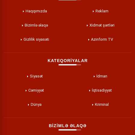
Haqqımızda
Reklam
Bizimlə əlaqə
Xidmət şərtləri
Gizlilik siyasəti
Azinform TV
KATEQORİYALAR
Siyasət
İdman
Cəmiyyət
İqtisadiyyat
Dünya
Kriminal
BİZİMLƏ ƏLAQƏ