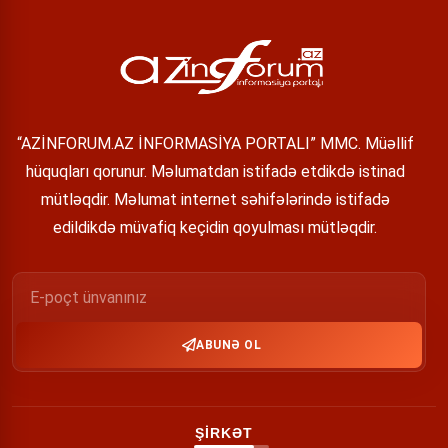
“AZİNFORUM.AZ İNFORMASİYA PORTALI” MMC. Müəllif
hüquqları qorunur. Məlumatdan istifadə etdikdə istinad
mütləqdir. Məlumat internet səhifələrində istifadə
edildikdə müvafiq keçidin qoyulması mütləqdir.
ABUNƏ OL
ŞİRKƏT