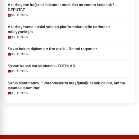
Azərbaycan kağızsız hökumət modelinə nə zaman keçəcək? -
DEPUTAT
06.08.2026
Azərbaycanda sosial şəbəkə platformaları üçün cərimələr
müəyyənləşib
06.08.2026
Saxta həkim diplomları üzə çıxdı – Rəsmi rəqəmlər
06.08.2026
Şirvan kanalı bərpa olundu - FOTOLAR
06.08.2026
Sahib Məmmədov: “Vətəndaşların məşğulluğu təmin olunur, amma
işləmək istəmirlər,...
05.08.2026