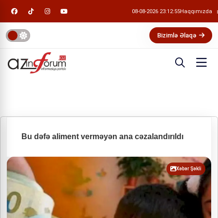
08-08-2026 23:12:55
Haqqımızda
Bizimlə Əlaqə
Bu dəfə aliment verməyən ana cəzalandırıldı
Xəbər Şəkli