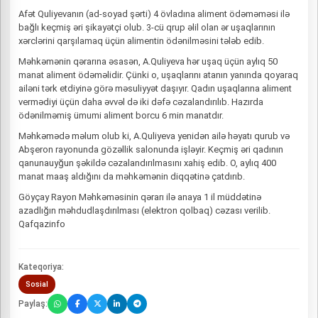
Afət Quliyevanın (ad-soyad şərti) 4 övladına aliment ödəməməsi ilə
bağlı keçmiş əri şikayətçi olub. 3-cü qrup əlil olan ər uşaqlarının
xərclərini qarşılamaq üçün alimentin ödənilməsini tələb edib.
Məhkəmənin qərarına əsasən, A.Quliyeva hər uşaq üçün aylıq 50
manat aliment ödəməlidir. Çünki o, uşaqlarını atanın yanında qoyaraq
ailəni tərk etdiyinə görə məsuliyyət daşıyır. Qadın uşaqlarına aliment
vermədiyi üçün daha əvvəl də iki dəfə cəzalandırılıb. Hazırda
ödənilməmiş ümumi aliment borcu 6 min manatdır.
Məhkəmədə məlum olub ki, A.Quliyeva yenidən ailə həyatı qurub və
Abşeron rayonunda gözəllik salonunda işləyir. Keçmiş əri qadının
qanunauyğun şəkildə cəzalandırılmasını xahiş edib. O, aylıq 400
manat maaş aldığını da məhkəmənin diqqətinə çatdırıb.
Göyçay Rayon Məhkəməsinin qərarı ilə anaya 1 il müddətinə
azadlığın məhdudlaşdırılması (elektron qolbaq) cəzası verilib.
Qafqazinfo
Kateqoriya:
Sosial
Paylaş: