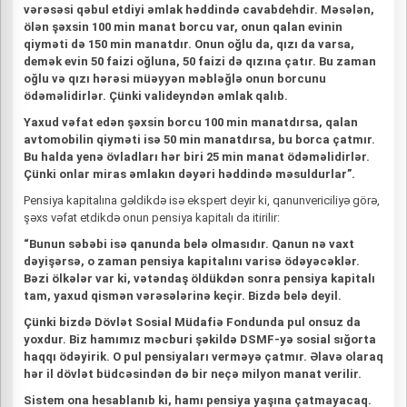
vərəsəsi qəbul etdiyi əmlak həddində cavabdehdir. Məsələn,
ölən şəxsin 100 min manat borcu var, onun qalan evinin
qiyməti də 150 min manatdır. Onun oğlu da, qızı da varsa,
demək evin 50 faizi oğluna, 50 faizi də qızına çatır. Bu zaman
oğlu və qızı hərəsi müəyyən məbləğlə onun borcunu
ödəməlidirlər. Çünki valideyndən əmlak qalıb.
Yaxud vəfat edən şəxsin borcu 100 min manatdırsa, qalan
avtomobilin qiyməti isə 50 min manatdırsa, bu borca çatmır.
Bu halda yenə övladları hər biri 25 min manat ödəməlidirlər.
Çünki onlar miras əmlakın dəyəri həddində məsuldurlar”.
Pensiya kapitalına gəldikdə isə ekspert deyir ki, qanunvericiliyə görə,
şəxs vəfat etdikdə onun pensiya kapitalı da itirilir:
“Bunun səbəbi isə qanunda belə olmasıdır. Qanun nə vaxt
dəyişərsə, o zaman pensiya kapitalını varisə ödəyəcəklər.
Bəzi ölkələr var ki, vətəndaş öldükdən sonra pensiya kapitalı
tam, yaxud qismən vərəsələrinə keçir. Bizdə belə deyil.
Çünki bizdə Dövlət Sosial Müdafiə Fondunda pul onsuz da
yoxdur. Biz hamımız məcburi şəkildə DSMF-yə sosial sığorta
haqqı ödəyirik. O pul pensiyaları verməyə çatmır. Əlavə olaraq
hər il dövlət büdcəsindən də bir neçə milyon manat verilir.
Sistem ona hesablanıb ki, hamı pensiya yaşına çatmayacaq.