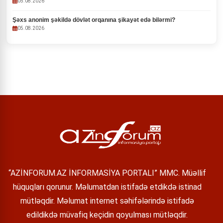
05.08.2026
Şəxs anonim şəkildə dövlət orqanına şikayət edə bilərmi?
05.08.2026
“AZİNFORUM.AZ İNFORMASİYA PORTALI” MMC. Müəllif
hüquqları qorunur. Məlumatdan istifadə etdikdə istinad
mütləqdir. Məlumat internet səhifələrində istifadə
edildikdə müvafiq keçidin qoyulması mütləqdir.