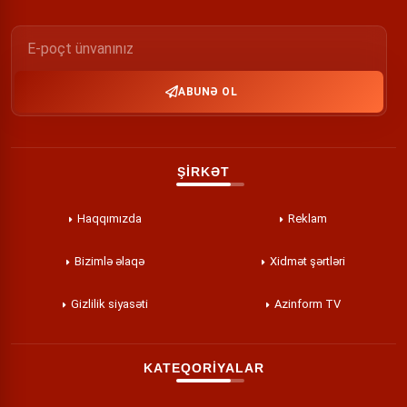
ABUNƏ OL
ŞİRKƏT
Haqqımızda
Reklam
Bizimlə əlaqə
Xidmət şərtləri
Gizlilik siyasəti
Azinform TV
KATEQORİYALAR