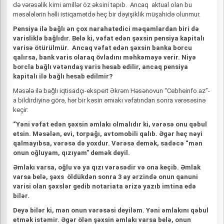
də vərəsəlik kimi amillər öz əksini tapıb. Ancaq aktual olan bu
məsələlərin həlli istiqamətdə heç bir dəyişiklik müşahidə olunmur.
Pensiya ilə bağlı ən çox narahatedici məqamlardan biri də
varisliklə bağlıdır. Belə ki, vəfat edən şəxsin pensiya kapitalı
varisə ötürülmür. Ancaq vəfat edən şəxsin banka borcu
qalırsa, bank varis olaraq övladını məhkəməyə verir. Niyə
borcla bağlı vətəndaş varis hesab edilir, ancaq pensiya
kapitalı ilə bağlı hesab edilmir?
Məsələ ilə bağlı iqtisadçı-ekspert Əkrəm Həsənovun “Cebheinfo.az”-
a bildirdiyinə görə, hər bir kəsin əmıakı vəfatından sonra vərəsəsinə
keçir:
“Yəni vəfat edən şəxsin əmlakı olmalıdır ki, vərəsə onu qəbul
etsin. Məsələn, evi, torpağı, avtomobili qalıb. Əgər heç nəyi
qalmayıbsa, vərəsə də yoxdur. Vərəsə demək, sadəcə “mən
onun oğluyam, qızıyam” demək deyil.
Əmlakı varsa, oğlu və ya qızı vərəsədir və ona keçib. Əmlak
varsa belə, şəxs öldükdən sonra 3 ay ərzində onun qanuni
varisi olan şəxslər gedib notariata ərizə yazıb imtina edə
bilər.
Deyə bilər ki, mən onun vərəsəsi deyiləm. Yəni əmlakını qəbul
etmək istəmir. Əgər ölən şəxsin əmlakı varsa belə, onun