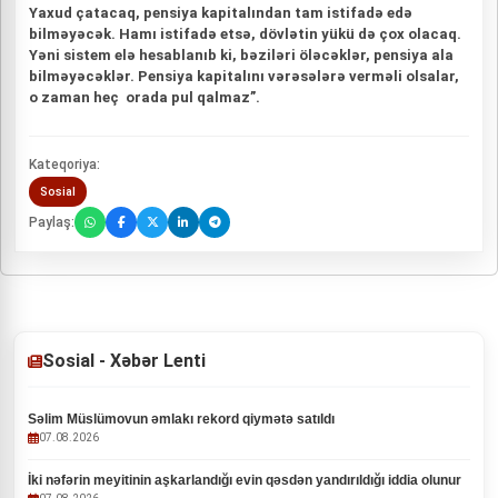
Yaxud çatacaq, pensiya kapitalından tam istifadə edə
bilməyəcək. Hamı istifadə etsə, dövlətin yükü də çox olacaq.
Yəni sistem elə hesablanıb ki, bəziləri öləcəklər, pensiya ala
bilməyəcəklər. Pensiya kapitalını vərəsələrə verməli olsalar,
o zaman heç orada pul qalmaz”.
Kateqoriya:
Sosial
Paylaş:
Sosial - Xəbər Lenti
Səlim Müslümovun əmlakı rekord qiymətə satıldı
07.08.2026
İki nəfərin meyitinin aşkarlandığı evin qəsdən yandırıldığı iddia olunur