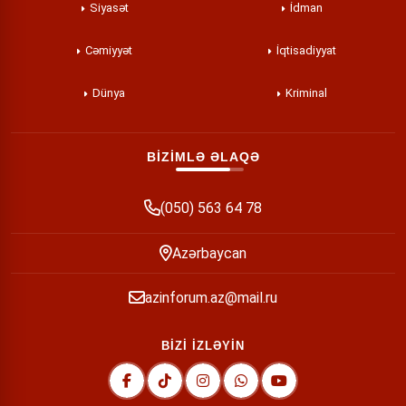
Siyasət
İdman
Cəmiyyət
İqtisadiyyat
Dünya
Kriminal
BİZİMLƏ ƏLAQƏ
(050) 563 64 78
Azərbaycan
azinforum.az@mail.ru
BİZİ İZLƏYİN