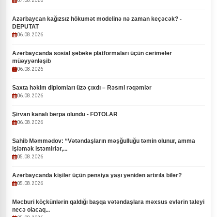
07.08.2026
Azərbaycan kağızsız hökumət modelinə nə zaman keçəcək? -
DEPUTAT
06.08.2026
Azərbaycanda sosial şəbəkə platformaları üçün cərimələr
müəyyənləşib
06.08.2026
Saxta həkim diplomları üzə çıxdı – Rəsmi rəqəmlər
06.08.2026
Şirvan kanalı bərpa olundu - FOTOLAR
06.08.2026
Sahib Məmmədov: “Vətəndaşların məşğulluğu təmin olunur, amma
işləmək istəmirlər,...
05.08.2026
Azərbaycanda kişilər üçün pensiya yaşı yenidən artırıla bilər?
05.08.2026
Məcburi köçkünlərin qaldığı başqa vətəndaşlara məxsus evlərin taleyi
necə olacaq...