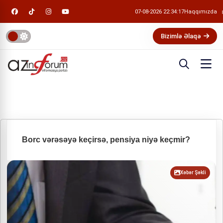
07-08-2026 22:34:18
Haqqımızda
Bizimlə Əlaqə
Borc vərəsəyə keçirsə, pensiya niyə keçmir?
Xəbər Şəkli