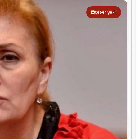
Xəbər Şəkli