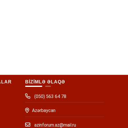
ALAR
BİZİMLƏ ƏLAQƏ
(050) 563 64 78
Azərbaycan
azinforum.az@mail.ru