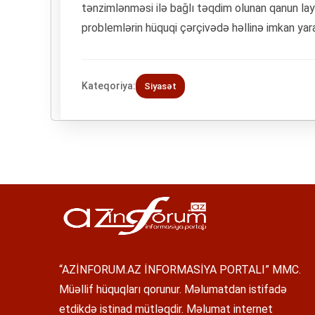
tənzimlənməsi ilə bağlı təqdim olunan qanun la
problemlərin hüquqi çərçivədə həllinə imkan yara
Kateqoriya:
Siyasət
“AZİNFORUM.AZ İNFORMASİYA PORTALI” MMC.
Müəllif hüquqları qorunur. Məlumatdan istifadə
etdikdə istinad mütləqdir. Məlumat internet