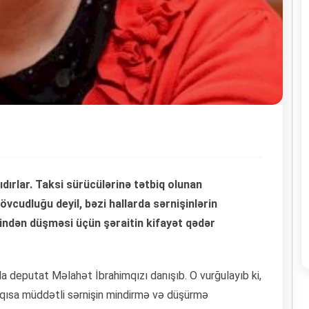
ırlar. Taksi sürücülərinə tətbiq olunan
övcudluğu deyil, bəzi hallarda sərnişinlərin
sindən düşməsi üçün şəraitin kifayət qədər
da deputat Məlahət İbrahimqızı danışıb. O vurğulayıb ki,
 qısa müddətli sərnişin mindirmə və düşürmə