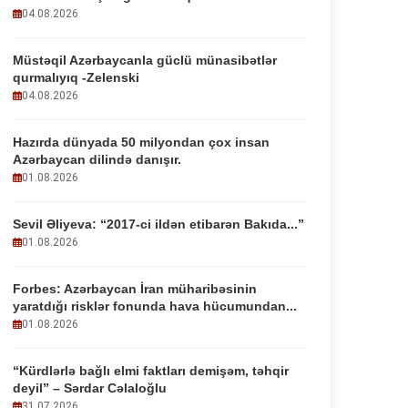
04.08.2026
Müstəqil Azərbaycanla güclü münasibətlər
qurmalıyıq -Zelenski
04.08.2026
Hazırda dünyada 50 milyondan çox insan
Azərbaycan dilində danışır.
01.08.2026
Sevil Əliyeva: “2017-ci ildən etibarən Bakıda...”
01.08.2026
Forbes: Azərbaycan İran müharibəsinin
yaratdığı risklər fonunda hava hücumundan...
01.08.2026
“Kürdlərlə bağlı elmi faktları demişəm, təhqir
deyil” – Sərdar Cəlaloğlu
31.07.2026