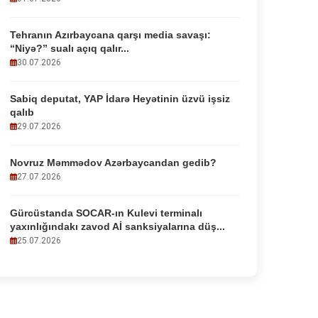
Tehranın Azırbaycana qarşı media savaşı:
“Niyə?” sualı açıq qalır...
30.07.2026
Sabiq deputat, YAP İdarə Heyətinin üzvü işsiz
qalıb
29.07.2026
Novruz Məmmədov Azərbaycandan gedib?
27.07.2026
Gürcüstanda SOCAR-ın Kulevi terminalı
yaxınlığındakı zavod Aİ sanksiyalarına düş...
25.07.2026