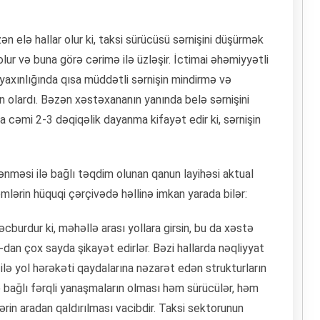
zən elə hallar olur ki, taksi sürücüsü sərnişini düşürmək
 və buna görə cərimə ilə üzləşir. İctimai əhəmiyyətli
yaxınlığında qısa müddətli sərnişin mindirmə və
olardı. Bəzən xəstəxananın yanında belə sərnişini
 cəmi 2-3 dəqiqəlik dayanma kifayət edir ki, sərnişin
ənməsi ilə bağlı təqdim olunan qanun layihəsi aktual
ərin hüquqi çərçivədə həllinə imkan yarada bilər:
urdur ki, məhəllə arası yollara girsin, bu da xəstə
-dan çox sayda şikayət edirlər. Bəzi hallarda nəqliyyat
ilə yol hərəkəti qaydalarına nəzarət edən strukturların
lə bağlı fərqli yanaşmaların olması həm sürücülər, həm
lərin aradan qaldırılması vacibdir. Taksi sektorunun