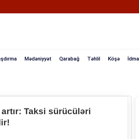
aşdırma
Mədəniyyət
Qarabağ
Təhlil
Köşə
İdma
artır: Taksi sürücüləri
ir!