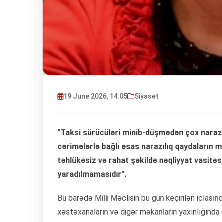
19 June 2026, 14:05
Siyasət
"Taksi sürücüləri minib-düşmədən çox narazıd
cərimələrlə bağlı əsas narazılıq qaydaların m
təhlükəsiz və rahat şəkildə nəqliyyat vasitə
yaradılmamasıdır".
Bu barədə Milli Məclisin bu gün keçirilən iclasın
xəstəxanaların və digər məkanların yaxınlığında