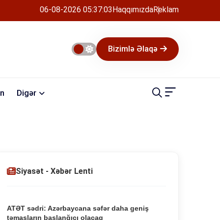
06-08-2026 05:37:04
Haqqımızda
Reklam
Bizimlə Əlaqə
n
Digər
Siyasət - Xəbər Lenti
ATƏT sədri: Azərbaycana səfər daha geniş
təmasların başlanğıcı olacaq