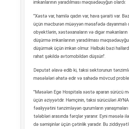
imkanlarının yaradılması məqsədəuyğun olardı:
"Xəstə var, hamilə qadın var, hava şəraiti var. Bə
üçün məcburən müəyyən məsafədə dayanmalı olur
obyektlərin, xəstəxanaların və digər məkanların 
düşürmə imkanlarının yaradılması məqsədəuyğun 
düşürmək üçün imkan olmur. Halbuki bəzi hallarda
rahat şəkildə avtomobildən düşsün".
Deputat əlavə edib ki, taksi sektorunun tənziml
məsələləri əhatə edir və sahədə mövcud probleml
"Məsələn Ege Hospitala xəstə aparan sürücü məcb
üçün əziyyətdir. Həmçinin, taksi sürücüləri AYNA
fəaliyyətini tənzimləyən qurumların yanaşmaları 
tələbləri arasında fərqlər yaranır. Eyni məsələ i
də sərnişinlər üçün çətinlik yaradır. Bu ziddiyyət