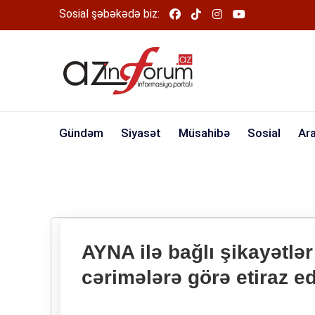
Sosial şəbəkədə biz:
Gündəm
Siyasət
Müsahibə
Sosial
Ar
AYNA ilə bağlı şikayətlər 
cərimələrə görə etiraz ed