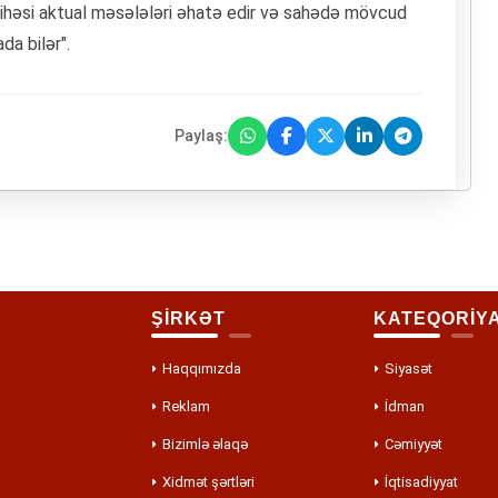
yihəsi aktual məsələləri əhatə edir və sahədə mövcud
da bilər".
Paylaş:
ŞİRKƏT
KATEQORİY
Haqqımızda
Siyasət
Reklam
İdman
Bizimlə əlaqə
Cəmiyyət
Xidmət şərtləri
İqtisadiyyat