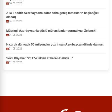
06.08.2026
ATƏT sədri: Azərbaycana səfər daha geniş təmasların başlanğıcı
olacaq
04.08.2026
Müstəqil Azərbaycanla güclü münasibətlər qurmalıyıq -Zelenski
04.08.2026
Hazırda dünyada 50 milyondan çox insan Azərbaycan dilində danışır.
01.08.2026
Sevil Əliyeva: “2017-ci ildən etibarən Bakıda...”
01.08.2026