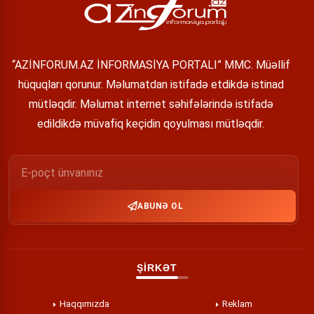
“AZİNFORUM.AZ İNFORMASİYA PORTALI” MMC. Müəllif
hüquqları qorunur. Məlumatdan istifadə etdikdə istinad
mütləqdir. Məlumat internet səhifələrində istifadə
edildikdə müvafiq keçidin qoyulması mütləqdir.
ABUNƏ OL
ŞİRKƏT
Haqqımızda
Reklam