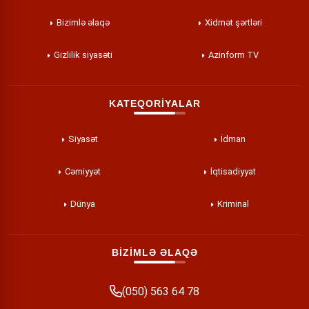
Bizimlə əlaqə
Xidmət şərtləri
Gizlilik siyasəti
Azinform TV
KATEQORİYALAR
Siyasət
İdman
Cəmiyyət
İqtisadiyyat
Dünya
Kriminal
BİZİMLƏ ƏLAQƏ
(050) 563 64 78