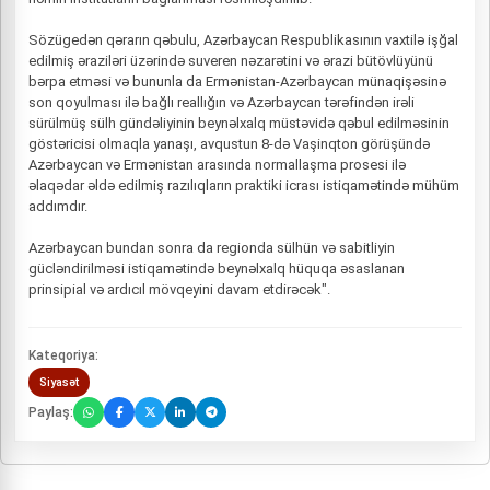
Sözügedən qərarın qəbulu, Azərbaycan Respublikasının vaxtilə işğal
edilmiş əraziləri üzərində suveren nəzarətini və ərazi bütövlüyünü
bərpa etməsi və bununla da Ermənistan-Azərbaycan münaqişəsinə
son qoyulması ilə bağlı reallığın və Azərbaycan tərəfindən irəli
sürülmüş sülh gündəliyinin beynəlxalq müstəvidə qəbul edilməsinin
göstəricisi olmaqla yanaşı, avqustun 8-də Vaşinqton görüşündə
Azərbaycan və Ermənistan arasında normallaşma prosesi ilə
əlaqədar əldə edilmiş razılıqların praktiki icrası istiqamətində mühüm
addımdır.
Azərbaycan bundan sonra da regionda sülhün və sabitliyin
gücləndirilməsi istiqamətində beynəlxalq hüquqa əsaslanan
prinsipial və ardıcıl mövqeyini davam etdirəcək".
Kateqoriya:
Siyasət
Paylaş: