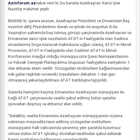
Azinforum.az
xəbər verir ki, bu barədə Azərbaycan Xarici İşlər
Nazirliyi məlumat yayıb.
Bildirilib ki, qərara əsasən, Azərbaycan Prezidenti və Ermənistan Baş
nazirinin ABŞ Prezidentinin dəvəti və iştirakı ilə avqustun 8-də
Vaşinqton şəhərində baş tutmuş görüşü çərçivəsində Azərbaycan və
Ermənistan xarici işlər nazirlərinin ATƏT-in Fəaliyyətdə olan Sədrinə
ünvanlanmış birgə müraciət məktubuna uyğun olaraq, ATƏT-in Minsk
Prosesinin, ATƏT-in Fəaliyyətdə olan Sədrinin ATƏT-in Minsk
Konfransının məşğul olduğu münaqişə üzrə Şəxsi Nümayəndəsinin
və Yüksək Səviyyəli Planlaşdırma Qrupunun fəaliyyətinə sentyabrın 1-
dən etibarən xitam verilib. Sözügedən strukturların bağlanmasından
irəli gələn təşkilati və texniki məsələlərin dekabrın 1-dən gec
olmayaraq yekunlaşdırılması ATƏT Katibliyinə tapşırılıb.
Qərarda həmçinin keçmiş Ermənistan-Azərbaycan münaqişəsi ilə
bağlı ATƏT çərçivəsində vaxtilə qəbul edilmiş bütün qərarlar
qüvvədən düşmüş və etibarsız elan edilib:
"Beləliklə, vaxtilə Ermənistan-Azərbaycan münaqişəsinin nizama
salınması məqsədilə təsis edilmiş sözügedən institutların
münaqişənin həlli nəticəsində yaranmış yeni şəraitdə lüzumsuz
olması bütün ATƏT iştirakçı dövlətləri tərəfindən qəbul edilərək
həmin institutların bağlanması rəsmiləşdirilib.