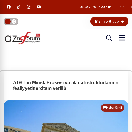
07-08-2026 16:30:55
Haqqımızda
Bizimlə Əlaqə
ATƏT-in Minsk Prosesi və əlaqəli strukturlarının
fəaliyyətinə xitam verilib
Xəbər Şəkli