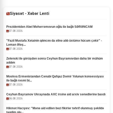
Siyasət - Xəbər Lenti
Prezidentdən Abel Məhərrəmovun oğlu ilə bağlı SƏRƏNCAM
07.08.2026
"Fazil Mustafa Xətainin qılıncını da əlinə alıb üstümə hücum çəkir" -
Ləman Ələş...
07.08.2026
Zelenski ilə görüşdən sonra Ceyhun Bayramovdan daha bir mühüm
addım
07.08.2026
Moskva Ermənistandan Cənubi Qafqaz Dəmir Yolunun konsessiyası
ilə bağlı rəsmi bi...
07.08.2026
Ceyhun Bayramov Ukraynada AXC irsinə aid arxiv sənədlərinə baxdı
06.08.2026
Hikmət Hacıyev: "Mənə aid edilən bəzi fikirlər təhrif olunmuş şəkildə
təqdim olu...