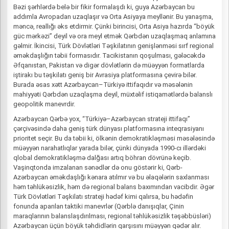
Bəzi şərhlərdə belə bir fikir formalaşdı ki, guya Azərbaycan bu
addımla Avropadan uzaqlaşır və Orta Asiyaya meyllənir. Bu yanaşma,
məncə, reallığı əks etdirmir. Çünki birincisi, Orta Asiya hazırda “böyük
güc mərkəzi” deyil və ora meyl etmək Qərbdən uzaqlaşmaq anlamına
gəlmir. İkincisi, Türk Dövlətləri Təşkilatının genişlənməsi sırf regional
əməkdaşlığın təbii formasıdır. Tacikistanın qoşulması, gələcəkdə
Əfqanıstan, Pakistan və digər dövlətlərin də müəyyən formatlarda
iştirakı bu təşkilatı geniş bir Avrasiya platformasına çevirə bilər.
Burada əsas xətt Azərbaycan–Türkiyə ittifaqıdır və məsələnin
mahiyyəti Qərbdən uzaqlaşma deyil, müxtəlif istiqamətlərdə balanslı
geopolitik manevrdir.
Azərbaycan Qərbə yox, “Türkiyə–Azərbaycan strateji ittifaqı”
çərçivəsində daha geniş türk dünyası platformasına inteqrasiyanı
prioritet seçir. Bu da təbii ki, ölkənin demokratikləşməsi məsələsində
müəyyən narahatlıqlar yarada bilər, çünki dünyada 1990-cı illərdəki
qlobal demokratikləşmə dalğası artıq böhran dövrünə keçib.
Vaşinqtonda imzalanan sənədlər də onu göstərir ki, Qərb-
Azərbaycan əməkdaşlığı kənara atılmır və bu əlaqələrin saxlanması
həm təhlükəsizlik, həm də regional balans baxımından vacibdir. Əgər
Türk Dövlətləri Təşkilatı strateji hədəf kimi qalırsa, bu hədəfin
fonunda aparılan taktiki manevrlər (Qərblə danışıqlar, Çinin
maraqlarının balanslaşdırılması, regional təhlükəsizlik təşəbbüsləri)
Azərbaycan üçün böyük təhdidlərin qarşısını müəyyən qədər alır.