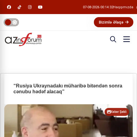
07-08-2026 00:14:33
Haqqımızda
Bizimlə Əlaqə
“Rusiya Ukraynadakı müharibə bitəndən sonra
cənubu hədəf alacaq”
Xəbər Şəkli