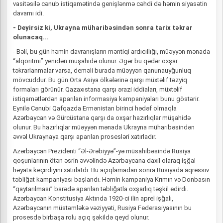
vasitəsilə cənub istiqamətində genişlənmə cəhdi də həmin siyasətin
davamı idi.
- Deyirsiz ki, Ukrayna müharibəsindən sonra tarix təkrar
olunacaq...
- Bəli, bu gün həmin davranışların məntiqi ardıcıllığı, müəyyən mənada
“alqoritmi” yenidən müşahidə olunur. Əgər bu qədər oxşar
təkrarlanmalar varsa, deməli burada müəyyən qanunauyğunluq
mövcuddur. Bu gün Orta Asiya ölkələrinə qarşı müxtəlif təzyiq
formaları görünür. Qazaxıstana qarşı ərazi iddiaları, müxtəlif
istiqamətlərdən aparılan informasiya kampaniyaları bunu göstərir.
Eynilə Cənubi Qafqazda Ermənistan birinci hədəf olmaqla
Azərbaycan və Gürcüstana qarşı da oxşar hazırlıqlar müşahidə
olunur. Bu hazırlıqlar müəyyən mənada Ukrayna müharibəsindən
əvvəl Ukraynaya qarşı aparılan prosesləri xatırladır.
Azərbaycan Prezidenti “Əl-Ərəbiyyə”-yə müsahibəsində Rusiya
qoşunlarının ötən əsrin əvvəlində Azərbaycana daxil olaraq işğal
həyata keçirdiyini xatırlatdı. Bu açıqlamadan sonra Rusiyada aqressiv
təbliğat kampaniyası başlandı. Həmin kampaniya Krımın və Donbasın
“qaytarılması” barədə aparılan təbliğatla oxşarlıq təşkil edirdi.
Azərbaycan Konstitusiya Aktında 1920-ci ilin aprel işğalı,
Azərbaycanın müstəmləkə vəziyyəti, Rusiya Federasiyasının bu
prosesdə birbaşa rolu açıq şəkildə qeyd olunur.