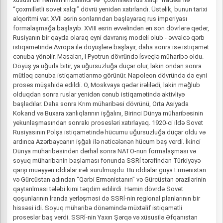
“çoxmillətli sovet xalqı” dövrü yenidən xatırlandı. Üstəlik, bunun tarixi
alqoritmi var. XVII əsrin sonlarından başlayaraq rus imperiyası
formalaşmağa başlayıb. XVIII əsrin əvvəlindən ən son dövrlərə qədər,
Rusiyanın bir qayda olaraq eyni davranış modeli olub - əvvəlcə qərb
istiqamətində Avropa ilə döyüşlərə başlayır, daha sonra isə istiqamət
cənuba yönəlir. Məsələn, I Pyotrun dövründə İsveçlə müharibə oldu.
Döyüş ya uğurla bitir, ya uğursuzluğa düçar olur, lakin ondan sonra
mütləq cənuba istiqamətlənmə görünür. Napoleon dövründə də eyni
proses müşahidə edildi. O, Moskvaya qədər irəlilədi, lakin məğlub
olduqdan sonra ruslar yenidən cənub istiqamətində aktivliyə
başladılar. Daha sonra Krım müharibəsi dövrünü, Orta Asiyada
Kokand və Buxara xanlıqlarının işğalını, Birinci Dünya müharibəsinin
yekunlaşmasından sonrakı prosesləri xatırlayaq. 1920-ci ildə Sovet
Rusiyasının Polşa istiqamətində hücumu uğursuzluğa düçar oldu və
ardınca Azərbaycanın işğalı ilə nəticələnən hücum baş verdi. İkinci
Dünya müharibəsindən dərhal sonra NATO-nun formalaşması və
soyuq müharibənin başlaması fonunda SSRİ tərəfindən Türkiyəyə
qarşı müəyyən iddialar irəli sürülmüşdü. Bu iddialar guya Ermənistan
və Gürcüstan adından “Qərbi Ermənistanın” və Gürcüstan ərazilərinin
qaytarılması tələbi kimi təqdim edilirdi. Həmin dövrdə Sovet
qoşunlarının İranda yerləşməsi də SSRİ-nin regional planlarının bir
hissəsi idi. Soyuq müharibə dönəmində müxtəlif istiqamətli
proseslər baş verdi. SSRİ-nin Yaxın Şərqə və xüsusilə Əfqanıstan