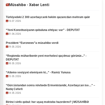
Müsahibə - Xəbər Lenti
Türkiyədəki 2 300 azərbaycanlı həkim qazancdan məhrum qalır
16.07.2026
“Yeni Konstitusiyanın qəbuluna ehtiyac var” - DEPUTAT
01.06.2026
Prezident “Euronews”a müsahibə verdi
19.05.2026
“Regionda müharibənin yeni mərhələsi qaçılmaz görünür...” -
DEPUTAT
18.05.2026
“Ailəmə vəsiyyət eləmişəm ki...” - Ramiz Yunusa
15.05.2026
“Gürcüstandan sonra növbədə Ermənistandır, Azərbaycan isə…” –
Natiq Cəfərli
14.05.2026
Birinci sinfə qəbul: hər uşaq məktəbə hazırdırmı? | MÜSAHİBƏ