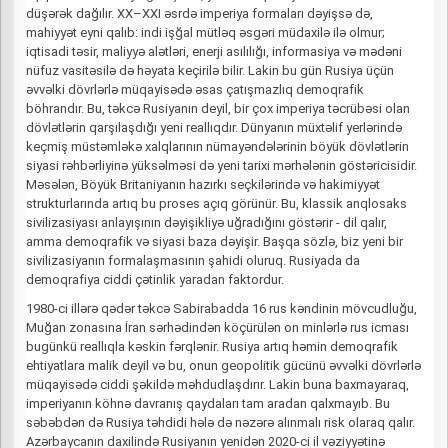
düşərək dağılır. XX–XXI əsrdə imperiya formaları dəyişsə də,
mahiyyət eyni qalıb: indi işğal mütləq əsgəri müdaxilə ilə olmur;
iqtisadi təsir, maliyyə alətləri, enerji asılılığı, informasiya və mədəni
nüfuz vasitəsilə də həyata keçirilə bilir. Lakin bu gün Rusiya üçün
əvvəlki dövrlərlə müqayisədə əsas çatışmazlıq demoqrafik
böhrandır. Bu, təkcə Rusiyanın deyil, bir çox imperiya təcrübəsi olan
dövlətlərin qarşılaşdığı yeni reallıqdır. Dünyanın müxtəlif yerlərində
keçmiş müstəmləkə xalqlarının nümayəndələrinin böyük dövlətlərin
siyasi rəhbərliyinə yüksəlməsi də yeni tarixi mərhələnin göstəricisidir.
Məsələn, Böyük Britaniyanın hazırkı seçkilərində və hakimiyyət
strukturlarında artıq bu proses açıq görünür. Bu, klassik anqlosaks
sivilizasiyası anlayışının dəyişikliyə uğradığını göstərir - dil qalır,
amma demoqrafik və siyasi baza dəyişir. Başqa sözlə, biz yeni bir
sivilizasiyanın formalaşmasının şahidi oluruq. Rusiyada da
demoqrafiya ciddi çətinlik yaradan faktordur.
1980-ci illərə qədər təkcə Sabirabadda 16 rus kəndinin mövcudluğu,
Muğan zonasına İran sərhədindən köçürülən on minlərlə rus icması
bugünkü reallıqla kəskin fərqlənir. Rusiya artıq həmin demoqrafik
ehtiyatlara malik deyil və bu, onun geopolitik gücünü əvvəlki dövrlərlə
müqayisədə ciddi şəkildə məhdudlaşdırır. Lakin buna baxmayaraq,
imperiyanın köhnə davranış qaydaları tam aradan qalxmayıb. Bu
səbəbdən də Rusiya təhdidi hələ də nəzərə alınmalı risk olaraq qalır.
Azərbaycanın daxilində Rusiyanın yenidən 2020-ci il vəziyyətinə