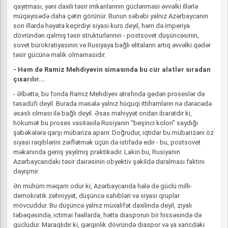
qayıtması, yəni daxili təsir imkanlarının güclənməsi əvvəlki illərlə
müqayisədə daha çətin görünür. Bunun səbəbi yalnız Azərbaycanın
son illərdə həyata keçirdiyi siyasi kurs deyil, həm də imperiya
dövründən qalmış təsir strukturlarının - postsovet düşüncəsinin,
sovet bürokratiyasının və Rusiyaya bağlı elitaların artıq əvvəlki qədər
təsir gücünə malik olmamasıdır.
- Həm də Ramiz Mehdiyevin simasında bu cür alətlər sıradan
çıxarılır...
- Əlbəttə, bu fonda Ramiz Mehdiyev ətrafında gedən proseslər də
təsadüfi deyil. Burada məsələ yalnız hüquqi ittihamların nə dərəcədə
əsaslı olması ilə bağlı deyil. Əsas mahiyyət ondan ibarətdir ki,
hökumət bu proses vasitəsilə Rusiyanın “beşinci kolon” saydığı
şəbəkələrə qarşı mübarizə aparır. Doğrudur, iqtidar bu mübarizəni öz
siyasi rəqiblərini zəiflətmək üçün də istifadə edir - bu, postsovet
məkanında geniş yayılmış praktikadır. Lakin bu, Rusiyanın
Azərbaycandakı təsir dairəsinin obyektiv şəkildə daralması faktını
dəyişmir.
Ən mühüm məqam odur ki, Azərbaycanda hələ də güclü milli-
demokratik zehniyyət, düşüncə sahibləri və siyasi qruplar
mövcuddur. Bu düşüncə yalnız müxalifət daxilində deyil, ziyalı
təbəqəsində, ictimai fəallarda, hətta diasporun bir hissəsində də
güclüdür. Maraqlıdır ki, gərginlik dövründə diaspor və ya xaricdəki