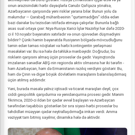
onun ərazisindəki hərbi dayaqlarla Cənubi Qafqaza yönəlsə,
Azərbaycanın qarşısında yeni risklər yarana bilər. Bunun yolu da
məlumdur — Qarabağ müharibəsinin “qurtarmadığını” iddia edən
bəzi dairələr bu tezisdən istifadə etməyə çalışırlar. Bununla bağlı
əsas sual ortaya çıxır: Niyə Rusiya Xarici İşlər Nazirliyi hər dəfə 2020-
ci il 10 noyabr bəyanatını xatırladır və onun qüvvədən düşmədiyini
bildirir? Çünki həmin bəyanatda Rusiyanın bölgədə mövcudluğunu
təmin edən təmas nöqtələri və hərbi kontingentin yerləşməsi
məsələləri var. Bu isə hələ də təhlükə mənbəyidir. Doğrudur, bu
risklərin qarşısını almaq üçün proseslər də gedir. Vaşinqtonda
imzalanan sənədlər ABŞ-nin regionda aktiv olmasına hər iki tərəfin -
həm Azərbaycan, həm də Ermənistanın razılıq verdiyini göstərir. Bu,
həm də Çinin və digər böyük dövlətlərin maraqlarını balanslaşdırmaq
üçün atılmış addımdır.
Yəni, burada məsələ yalnız iqtisadi və ticarət maraqları deyil, çox
ciddi geopolitik qarşıdurma və yenidənqurma prosesi gedir. Mənim
fikrimcə, 2020-ci ildən bir qədər əvvəl başlayan və Azərbaycan
tərəfindən təşəbbüs göstərilən bir sıra siyasi-hərbi proseslər bu
təhdidləri müəyyən qədər neytrallaşdırmağa imkan verdi. Amma
vəziyyət tam bitmiş sayılmır, dinamika hələ də aktivdir.