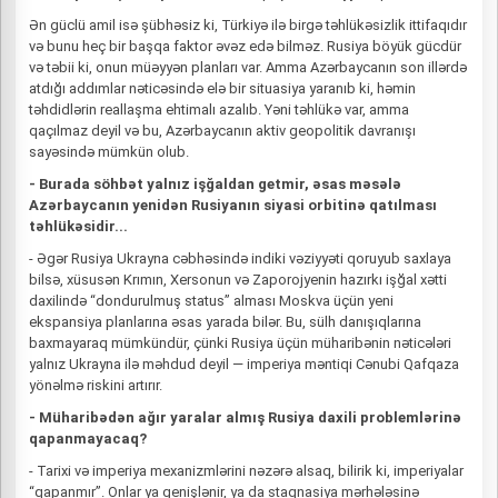
Ən güclü amil isə şübhəsiz ki, Türkiyə ilə birgə təhlükəsizlik ittifaqıdır
və bunu heç bir başqa faktor əvəz edə bilməz. Rusiya böyük gücdür
və təbii ki, onun müəyyən planları var. Amma Azərbaycanın son illərdə
atdığı addımlar nəticəsində elə bir situasiya yaranıb ki, həmin
təhdidlərin reallaşma ehtimalı azalıb. Yəni təhlükə var, amma
qaçılmaz deyil və bu, Azərbaycanın aktiv geopolitik davranışı
sayəsində mümkün olub.
- Burada söhbət yalnız işğaldan getmir, əsas məsələ
Azərbaycanın yenidən Rusiyanın siyasi orbitinə qatılması
təhlükəsidir...
- Əgər Rusiya Ukrayna cəbhəsində indiki vəziyyəti qoruyub saxlaya
bilsə, xüsusən Krımın, Xersonun və Zaporojyenin hazırkı işğal xətti
daxilində “dondurulmuş status” alması Moskva üçün yeni
ekspansiya planlarına əsas yarada bilər. Bu, sülh danışıqlarına
baxmayaraq mümkündür, çünki Rusiya üçün müharibənin nəticələri
yalnız Ukrayna ilə məhdud deyil — imperiya məntiqi Cənubi Qafqaza
yönəlmə riskini artırır.
- Müharibədən ağır yaralar almış Rusiya daxili problemlərinə
qapanmayacaq?
- Tarixi və imperiya mexanizmlərini nəzərə alsaq, bilirik ki, imperiyalar
“qapanmır”. Onlar ya genişlənir, ya da staqnasiya mərhələsinə