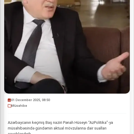
01 December 2025, 08:50
Müsahibə
Azərbaycanın keçmiş Baş naziri Pənah Hüseyn “AzPolitika”-ya
müsahibəsində gündəmin aktual mövzularına dair sualları
cavablandırıb.