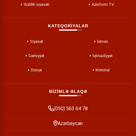
Gizlilik siyasəti
Azinform TV
KATEQORİYALAR
Siyasət
İdman
Cəmiyyət
İqtisadiyyat
Dünya
Kriminal
BİZİMLƏ ƏLAQƏ
(050) 563 64 78
Azərbaycan