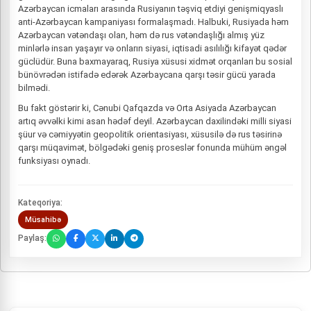
Azərbaycan icmaları arasında Rusiyanın təşviq etdiyi genişmiqyaslı
anti-Azərbaycan kampaniyası formalaşmadı. Halbuki, Rusiyada həm
Azərbaycan vətəndaşı olan, həm də rus vətəndaşlığı almış yüz
minlərlə insan yaşayır və onların siyasi, iqtisadi asılılığı kifayət qədər
güclüdür. Buna baxmayaraq, Rusiya xüsusi xidmət orqanları bu sosial
bünövrədən istifadə edərək Azərbaycana qarşı təsir gücü yarada
bilmədi.
Bu fakt göstərir ki, Cənubi Qafqazda və Orta Asiyada Azərbaycan
artıq əvvəlki kimi asan hədəf deyil. Azərbaycan daxilindəki milli siyasi
şüur və cəmiyyətin geopolitik orientasiyası, xüsusilə də rus təsirinə
qarşı müqavimət, bölgədəki geniş proseslər fonunda mühüm əngəl
funksiyası oynadı.
Kateqoriya:
Müsahibə
Paylaş: