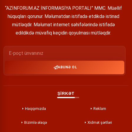
“AZİNFORUM.AZ İNFORMASİYA PORTALI” MMC. Müəllif
hüquqları qorunur. Məlumatdan istifadə etdikdə istinad
mütləqdir. Məlumat internet səhifələrində istifadə
edildikdə müvafiq keçidin qoyulması mütləqdir.
ABUNƏ OL
ŞİRKƏT
Haqqımızda
Reklam
Bizimlə əlaqə
Xidmət şərtləri