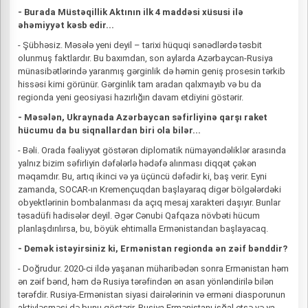
- Burada Müstəqillik Aktının ilk 4 maddəsi xüsusi ilə
əhəmiyyət kəsb edir...
- Şübhəsiz. Məsələ yeni deyil – tarixi hüquqi sənədlərdə təsbit
olunmuş faktlardır. Bu baxımdan, son aylarda Azərbaycan-Rusiya
münasibətlərində yaranmış gərginlik də həmin geniş prosesin tərkib
hissəsi kimi görünür. Gərginlik tam aradan qalxmayıb və bu da
regionda yeni geosiyasi hazırlığın davam etdiyini göstərir.
- Məsələn, Ukraynada Azərbaycan səfirliyinə qarşı raket
hücumu da bu siqnallardan biri ola bilər...
- Bəli. Orada fəaliyyət göstərən diplomatik nümayəndəliklər arasında
yalnız bizim səfirliyin dəfələrlə hədəfə alınması diqqət çəkən
məqamdır. Bu, artıq ikinci və ya üçüncü dəfədir ki, baş verir. Eyni
zamanda, SOCAR-ın Kremençuqdan başlayaraq digər bölgələrdəki
obyektlərinin bombalanması da açıq mesaj xarakteri daşıyır. Bunlar
təsadüfi hadisələr deyil. Əgər Cənubi Qafqaza növbəti hücum
planlaşdırılırsa, bu, böyük ehtimalla Ermənistandan başlayacaq.
- Demək istəyirsiniz ki, Ermənistan regionda ən zəif bənddir?
- Doğrudur. 2020-ci ildə yaşanan müharibədən sonra Ermənistan həm
ən zəif bənd, həm də Rusiya tərəfindən ən asan yönləndirilə bilən
tərəfdir. Rusiya-Ermənistan siyasi dairələrinin və erməni diasporunun
aktivləşməsi də bunu göstərir. Rusiya Ermənistanı işğal etsə və ya