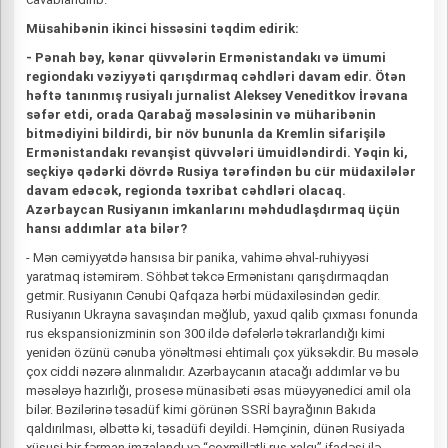
Müsahibənin ikinci hissəsini təqdim edirik:
- Pənah bəy, kənar qüvvələrin Ermənistandakı və ümumi
regiondakı vəziyyəti qarışdırmaq cəhdləri davam edir. Ötən
həftə tanınmış rusiyalı jurnalist Aleksey Veneditkov İrəvana
səfər etdi, orada Qarabağ məsələsinin və müharibənin
bitmədiyini bildirdi, bir növ bununla da Kremlin sifarişilə
Ermənistandakı revanşist qüvvələri ümuidləndirdi. Yəqin ki,
seçkiyə qədərki dövrdə Rusiya tərəfindən bu cür müdaxilələr
davam edəcək, regionda təxribat cəhdləri olacaq.
Azərbaycan Rusiyanın imkanlarını məhdudlaşdırmaq üçün
hansı addımlar ata bilər?
- Mən cəmiyyətdə hansısa bir panika, vahimə əhval-ruhiyyəsi
yaratmaq istəmirəm. Söhbət təkcə Ermənistanı qarışdırmaqdan
getmir. Rusiyanın Cənubi Qafqaza hərbi müdaxiləsindən gedir.
Rusiyanın Ukrayna savaşından məğlub, yaxud qalib çıxması fonunda
rus ekspansionizminin son 300 ildə dəfələrlə təkrarlandığı kimi
yenidən özünü cənuba yönəltməsi ehtimalı çox yüksəkdir. Bu məsələ
çox ciddi nəzərə alınmalıdır. Azərbaycanın atacağı addımlar və bu
məsələyə hazırlığı, prosesə münasibəti əsas müəyyənedici amil ola
bilər. Bəzilərinə təsadüf kimi görünən SSRİ bayrağının Bakıda
qaldırılması, əlbəttə ki, təsadüfi deyildi. Həmçinin, dünən Rusiyada
xüsusi bir fərman imzalandı və “çoxmillətli rus xalqı” ifadəsi ilə