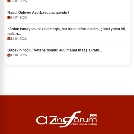
03.05.2026
Rəsul Quliyev Azərbaycana qayıdır?
21.04.2026
“Aslan İsmayılov daxil olmaqla, hər kəsə nifrət elədim, çünki yalan idi,
pulları...
12.04.2026
Babəkin “oğlu” vətənə döndü: 400 manat maaş alıram...
11.04.2026