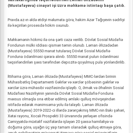
(Mustafayeva) cinayət işi üzrə məhkəmə istintaqı başa çatıb.
Pravda.az-ın əldə etdiyi məlumata görə, hakim Azər Tağıyevin sədrliyi
ilə keçirilən prosesdə hökm oxunub.
Məhkəmənin hökmü ilə ona şərti cəza verilib. Dövlət Sosial Müdafiə
Fondunun mülki iddiası qismən təmin olunub. Ləman Əlizadədən
(Mustafayeva) 55550 manat tutularaq Dövlət Sosial Müdafiə
Fonduna ödənilməsi qərara alınıb. 55550 manat pulun ödənilməsi
təqsirləndirilən şəxs tərəfindən depozitə qoyulmuş pula yönləndirilib.
İttihama görə, Ləman Əlizadə (Mustafayeva) MMC-lərdən birinin
Mühasibatlıq Departamenti Gəlirlər və xərclər şöbəsinin gəlirlər və
xərclər üzrə mühasibi vəzifəsində işləyib. O, Əmək və Əhalinin Sosial
Müdafiəsi Nazirliyinin yanında Dövlət Sosial Müdafiə Fonduna
məxsus olmaqla ona etibar edilmiş əmlakı qulluq mövqeyindən
istifadə edərək mənimsəmə yolu ilə talayıb. Ləman Əlizadə
(Mustafayeva) 2019-2022-ci illərdə zərərçəkmiş MMC-nin Bakı şəhəri,
Xətai rayonu, Xocalı Prospekti 33 ünvanında yerləşən ofisində
Cəmiyyətdə müxtəlif vəzifələrdə işləyən 20 şəxsə hamiləliyə və
doğuma görə, uşağın üç yaşı tamam olanadək qulluq etməyə görə,
əmək qabiliyyətinin müvəqqəti itirməyə görə sosial müavinətlərin