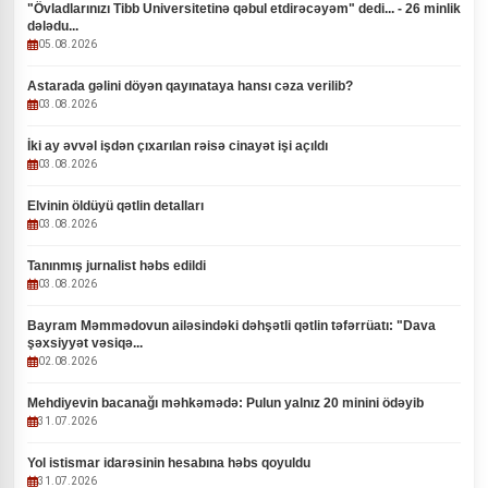
"Övladlarınızı Tibb Universitetinə qəbul etdirəcəyəm" dedi... - 26 minlik
dələdu...
05.08.2026
Astarada gəlini döyən qayınataya hansı cəza verilib?
03.08.2026
İki ay əvvəl işdən çıxarılan rəisə cinayət işi açıldı
03.08.2026
Elvinin öldüyü qətlin detalları
03.08.2026
Tanınmış jurnalist həbs edildi
03.08.2026
Bayram Məmmədovun ailəsindəki dəhşətli qətlin təfərrüatı: "Dava
şəxsiyyət vəsiqə...
02.08.2026
Mehdiyevin bacanağı məhkəmədə: Pulun yalnız 20 minini ödəyib
31.07.2026
Yol istismar idarəsinin hesabına həbs qoyuldu
31.07.2026