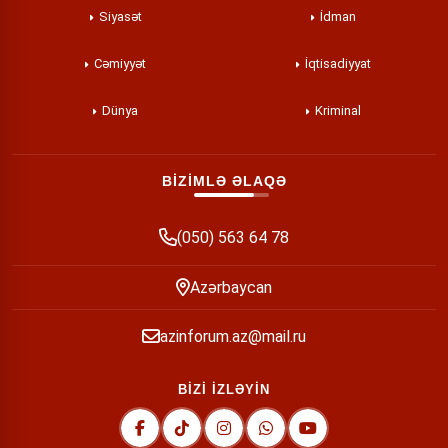
Siyasət
İdman
Cəmiyyət
İqtisadiyyat
Dünya
Kriminal
BİZİMLƏ ƏLAQƏ
(050) 563 64 78
Azərbaycan
azinforum.az@mail.ru
BİZİ İZLƏYİN