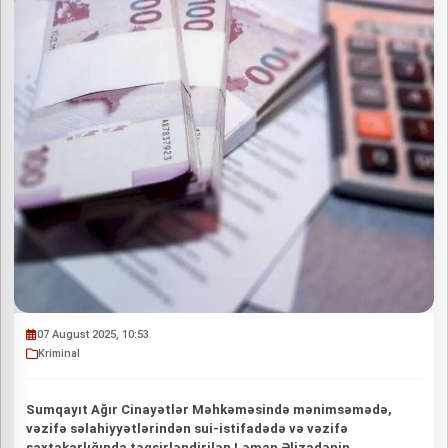
07 August 2025, 10:53
Kriminal
Sumqayıt Ağır Cinayətlər Məhkəməsində mənimsəmədə,
vəzifə səlahiyyətlərindən sui-istifadədə və vəzifə
saxtakarlığında təqsirləndirilən Ləman Əlizadənin