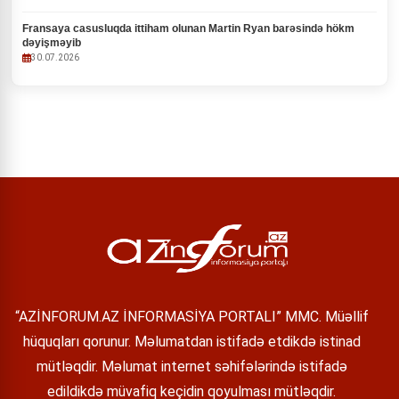
Fransaya casusluqda ittiham olunan Martin Ryan barəsində hökm
dəyişməyib
30.07.2026
“AZİNFORUM.AZ İNFORMASİYA PORTALI” MMC. Müəllif
hüquqları qorunur. Məlumatdan istifadə etdikdə istinad
mütləqdir. Məlumat internet səhifələrində istifadə
edildikdə müvafiq keçidin qoyulması mütləqdir.