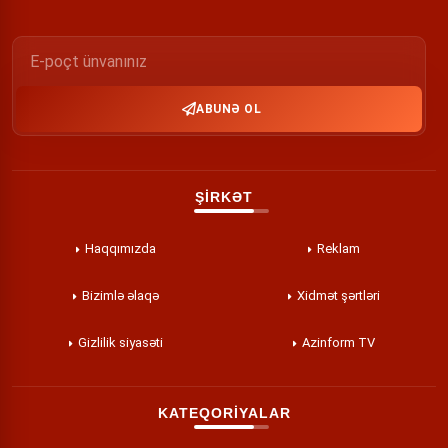
ABUNƏ OL
ŞİRKƏT
Haqqımızda
Reklam
Bizimlə əlaqə
Xidmət şərtləri
Gizlilik siyasəti
Azinform TV
KATEQORİYALAR