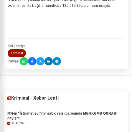
ödənilməsi ilə bağlı ümumilikdə 135 519,39 pulu mənimsəyib.
Kateqoriya:
Kriminal
Paylaş:
Kriminal - Xəbər Lenti
MN-in "İstirahət evi"nin sabiq rəisi barəsində MƏHKƏMƏ QƏRARI
dəyişdi
06.08.2026