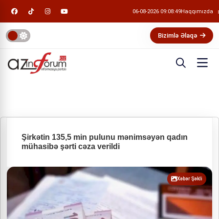
06-08-2026 09:08:50
Haqqımızda
Bizimlə Əlaqə
Şirkətin 135,5 min pulunu mənimsəyən qadın
mühasibə şərti cəza verildi
Xəbər Şəkli