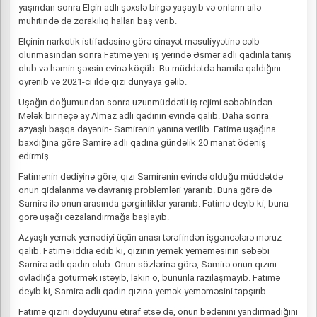
yaşından sonra Elçin adlı şəxslə birgə yaşayıb və onların ailə
mühitində də zorakılıq halları baş verib.
Elçinin narkotik istifadəsinə görə cinayət məsuliyyətinə cəlb
olunmasından sonra Fatimə yeni iş yerində Əsmər adlı qadınla tanış
olub və həmin şəxsin evinə köçüb. Bu müddətdə hamilə qaldığını
öyrənib və 2021-ci ildə qızı dünyaya gəlib.
Uşağın doğumundan sonra uzunmüddətli iş rejimi səbəbindən
Mələk bir neçə ay Almaz adlı qadının evində qalıb. Daha sonra
azyaşlı başqa dayənin- Samirənin yanına verilib. Fatimə uşağına
baxdığına görə Samirə adlı qadına gündəlik 20 manat ödəniş
edirmiş.
Fatimənin dediyinə görə, qızı Samirənin evində olduğu müddətdə
onun qidalanma və davranış problemləri yaranıb. Buna görə də
Samirə ilə onun arasında gərginliklər yaranıb. Fatimə deyib ki, buna
görə uşağı cəzalandırmağa başlayıb.
Azyaşlı yemək yemədiyi üçün anası tərəfindən işgəncələrə məruz
qalıb. Fatimə iddia edib ki, qızının yemək yeməməsinin səbəbi
Samirə adlı qadın olub. Onun sözlərinə görə, Samirə onun qızını
övladlığa götürmək istəyib, lakin o, bununla razılaşmayıb. Fatimə
deyib ki, Samirə adlı qadın qızına yemək yeməməsini tapşırıb.
Fatimə qızını döydüyünü etiraf etsə də, onun bədənini yandırmadığını