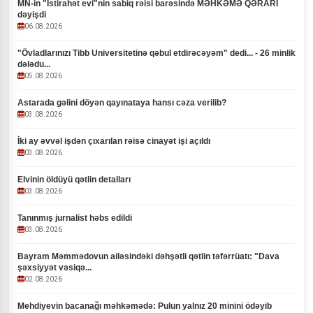
MN-in "İstirahət evi"nin sabiq rəisi barəsində MƏHKƏMƏ QƏRARI
dəyişdi
06.08.2026
"Övladlarınızı Tibb Universitetinə qəbul etdirəcəyəm" dedi... - 26 minlik
dələdu...
05.08.2026
Astarada gəlini döyən qayınataya hansı cəza verilib?
03.08.2026
İki ay əvvəl işdən çıxarılan rəisə cinayət işi açıldı
03.08.2026
Elvinin öldüyü qətlin detalları
03.08.2026
Tanınmış jurnalist həbs edildi
03.08.2026
Bayram Məmmədovun ailəsindəki dəhşətli qətlin təfərrüatı: "Dava
şəxsiyyət vəsiqə...
02.08.2026
Mehdiyevin bacanağı məhkəmədə: Pulun yalnız 20 minini ödəyib