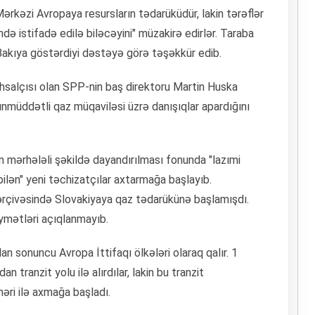
rkəzi Avropaya resursların tədarüküdür, lakin tərəflər
ə istifadə edilə biləcəyini" müzakirə edirlər. Taraba
 Bakıya göstərdiyi dəstəyə görə təşəkkür edib.
hsalçısı olan SPP-nin baş direktoru Martin Huska
nmüddətli qaz müqaviləsi üzrə danışıqlar apardığını
ın mərhələli şəkildə dayandırılması fonunda "lazımi
ilən" yeni təchizatçılar axtarmağa başlayıb.
ərçivəsində Slovakiyaya qaz tədarükünə başlamışdı.
iymətləri açıqlanmayıb.
n sonuncu Avropa İttifaqı ölkələri olaraq qalır. 1
 tranzit yolu ilə alırdılar, lakin bu tranzit
məri ilə axmağa başladı.