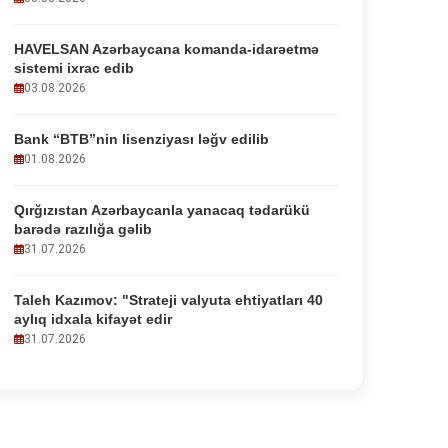
HAVELSAN Azərbaycana komanda-idarəetmə
sistemi ixrac edib
03.08.2026
Bank “BTB”nin lisenziyası ləğv edilib
01.08.2026
Qırğızıstan Azərbaycanla yanacaq tədarükü
barədə razılığa gəlib
31.07.2026
Taleh Kazımov: "Strateji valyuta ehtiyatları 40
aylıq idxala kifayət edir
31.07.2026