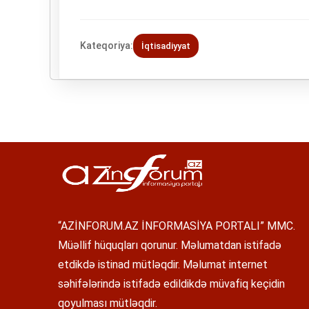
Kateqoriya:
İqtisadiyyat
“AZİNFORUM.AZ İNFORMASİYA PORTALI” MMC.
Müəllif hüquqları qorunur. Məlumatdan istifadə
etdikdə istinad mütləqdir. Məlumat internet
səhifələrində istifadə edildikdə müvafiq keçidin
qoyulması mütləqdir.