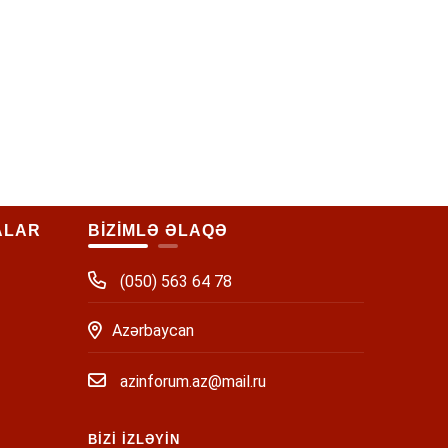
ALAR
BİZİMLƏ ƏLAQƏ
(050) 563 64 78
Azərbaycan
azinforum.az@mail.ru
BİZİ İZLƏYİN