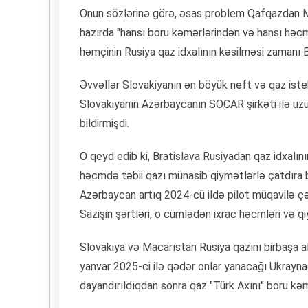
Onun sözlərinə görə, əsas problem Qafqazdan Mə
hazırda "hansı boru kəmərlərindən və hansı həcmd
həmçinin Rusiya qaz idxalının kəsilməsi zamanı
Əvvəllər Slovakiyanın ən böyük neft və qaz iste
Slovakiyanın Azərbaycanın SOCAR şirkəti ilə uzu
bildirmişdi.
O qeyd edib ki, Bratislava Rusiyadan qaz idxalın
həcmdə təbii qazı münasib qiymətlərlə çatdıra b
Azərbaycan artıq 2024-cü ildə pilot müqavilə ç
Sazişin şərtləri, o cümlədən ixrac həcmləri və q
Slovakiya və Macarıstan Rusiya qazını birbaşa ala
yanvar 2025-ci ilə qədər onlar yanacağı Ukraynadan
dayandırıldıqdan sonra qaz "Türk Axını" boru kə