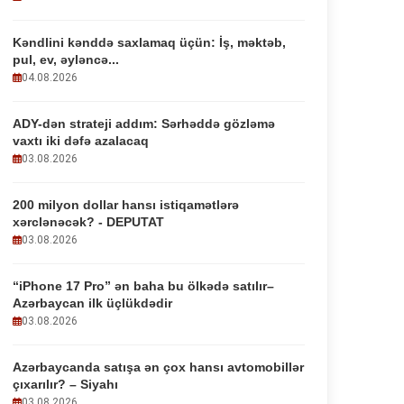
Kəndlini kənddə saxlamaq üçün: İş, məktəb,
pul, ev, əyləncə...
04.08.2026
ADY-dən strateji addım: Sərhəddə gözləmə
vaxtı iki dəfə azalacaq
03.08.2026
200 milyon dollar hansı istiqamətlərə
xərclənəcək? - DEPUTAT
03.08.2026
“iPhone 17 Pro” ən baha bu ölkədə satılır–
Azərbaycan ilk üçlükdədir
03.08.2026
Azərbaycanda satışa ən çox hansı avtomobillər
çıxarılır? – Siyahı
03.08.2026