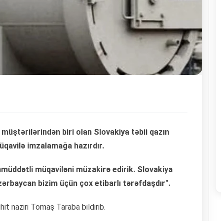
üştərilərindən biri olan Slovakiya təbii qazın
üqavilə imzalamağa hazırdır.
nmüddətli müqaviləni müzakirə edirik. Slovakiya
zərbaycan bizim üçün çox etibarlı tərəfdaşdır".
hit naziri Tomaş Taraba bildirib.