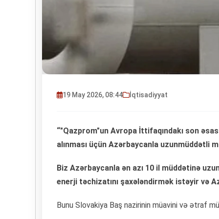
19 May 2026, 08:44
İqtisadiyyat
“"Qazprom"un Avropa İttifaqındakı son əsas m
alınması üçün Azərbaycanla uzunmüddətli m
Biz Azərbaycanla ən azı 10 il müddətinə uzu
enerji təchizatını şaxələndirmək istəyir və A
Bunu Slovakiya Baş nazirinin müavini və ətraf mü