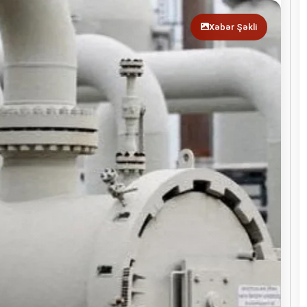
Xəbər Şəkli