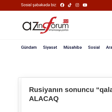
Sosial şəbəkədə biz:
Gündəm
Siyasət
Müsahibə
Sosial
Ar
Rusiyanın sonuncu “qal
ALACAQ