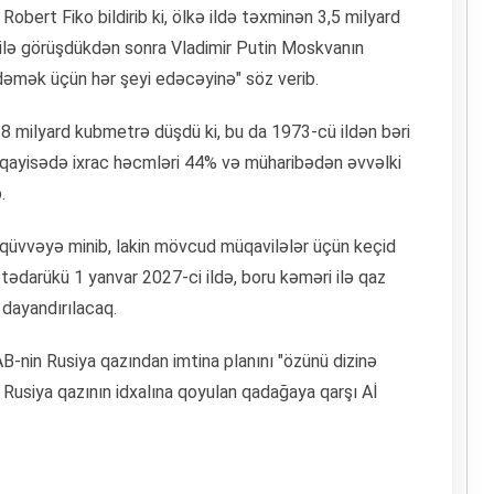
Robert Fiko bildirib ki, ölkə ildə təxminən 3,5 milyard
o ilə görüşdükdən sonra Vladimir Putin Moskvanın
ödəmək üçün hər şeyi edəcəyinə" söz verib.
8 milyard kubmetrə düşdü ki, bu da 1973-cü ildən bəri
 müqayisədə ixrac həcmləri 44% və müharibədən əvvəlki
.
 qüvvəyə minib, lakin mövcud müqavilələr üçün keçid
 tədarükü 1 yanvar 2027-ci ildə, boru kəməri ilə qaz
 dayandırılacaq.
B-nin Rusiya qazından imtina planını "özünü dizinə
a Rusiya qazının idxalına qoyulan qadağaya qarşı Aİ