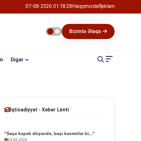
07-08-2026 01:18:28
Haqqımızda
Reklam
Bizimlə Əlaqə
n
Digər
İqtisadiyyat - Xəbər Lenti
“Saça kəpək düşəndə, başı kəsmirlər ki..."
04.08.2026