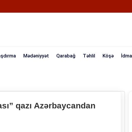
aşdırma
Mədəniyyət
Qarabağ
Təhlil
Köşə
İdma
ası” qazı Azərbaycandan