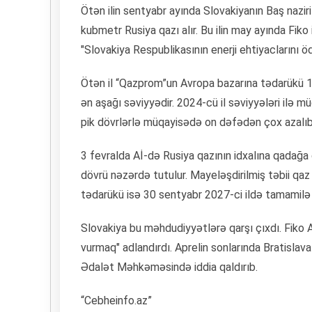
Ötən ilin sentyabr ayında Slovakiyanın Baş naziri 
kubmetr Rusiya qazı alır. Bu ilin may ayında Fik
"Slovakiya Respublikasının enerji ehtiyaclarını 
Ötən il “Qazprom”un Avropa bazarına tədarükü 1
ən aşağı səviyyədir. 2024-cü il səviyyələri ilə
pik dövrlərlə müqayisədə on dəfədən çox azalıb
3 fevralda Aİ-də Rusiya qazının idxalına qadağa
dövrü nəzərdə tutulur. Mayeləşdirilmiş təbii qaz
tədarükü isə 30 sentyabr 2027-ci ildə tamamilə
Slovakiya bu məhdudiyyətlərə qarşı çıxdı. Fiko A
vurmaq" adlandırdı. Aprelin sonlarında Bratislav
Ədalət Məhkəməsində iddia qaldırıb.
“Cebheinfo.az”