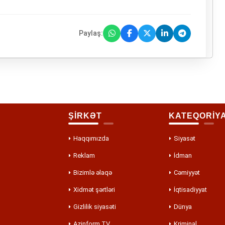
Paylaş:
ŞİRKƏT
KATEQORİY
Haqqımızda
Siyasət
Reklam
İdman
Bizimlə əlaqə
Cəmiyyət
Xidmət şərtləri
İqtisadiyyat
Gizlilik siyasəti
Dünya
Azinform TV
Kriminal