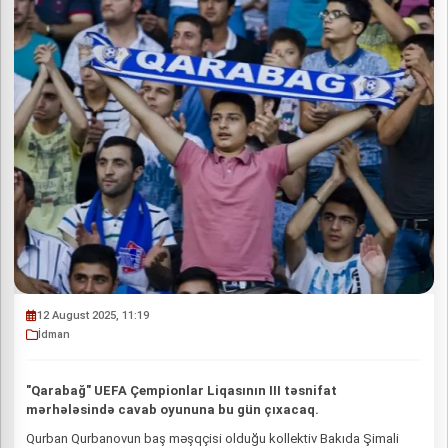
12 August 2025, 11:19
İdman
"Qarabağ" UEFA Çempionlar Liqasının III təsnifat
mərhələsində cavab oyununa bu gün çıxacaq.
Qurban Qurbanovun baş məşqçisi olduğu kollektiv Bakıda Şimali