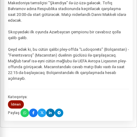
Makedoniya təmsilçisi "Şkendiya" ilə üz-üzə gələcək. Tofiq
Bəhramov adına Respublika stadionunda keçiriləcək qarşılaşma
saat 20:00-da start götürəcək. Matçı niderlandlı Danni Makkeli idarə
edəcək.
Skopyedəki ilk oyunda Azərbaycan çempionu bir cavabsız qolla
qalib gəlib.
Qeyd edək ki, bu cütün qalibi pley-offda “Ludoqorets” (Bolqarıstan) -
“Ferentsvaroş” (Macarıstan) duelinin güclüsü ilə qarşılaşacaq.
Məğlub tərəf isə eyni cütün məğlubu ilə UEFA Avropa Liqasının pley-
offunda görüşəcək. Macarıstandakı cavab matçı Bakı vaxtı ilə saat
22:15-də başlayacaq. Bolqarıstandakı ilk qarşılaşmada hesab
açılmayıb.
Kateqoriya:
İdman
Paylaş: