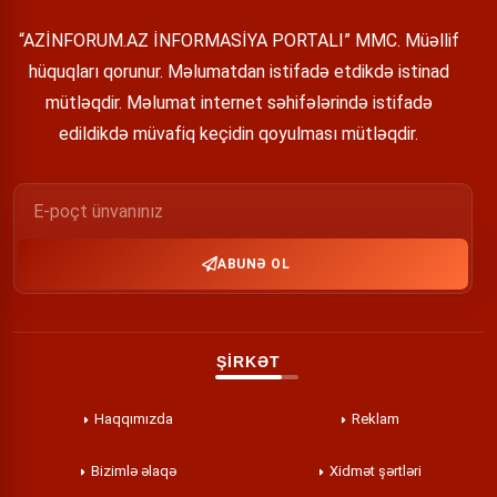
“AZİNFORUM.AZ İNFORMASİYA PORTALI” MMC. Müəllif
hüquqları qorunur. Məlumatdan istifadə etdikdə istinad
mütləqdir. Məlumat internet səhifələrində istifadə
edildikdə müvafiq keçidin qoyulması mütləqdir.
ABUNƏ OL
ŞİRKƏT
Haqqımızda
Reklam
Bizimlə əlaqə
Xidmət şərtləri