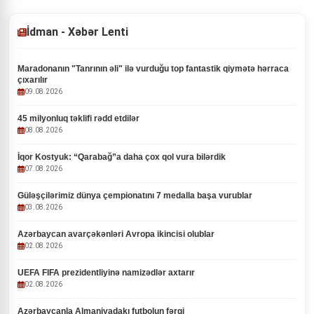
İdman - Xəbər Lenti
Maradonanın "Tanrının əli" ilə vurduğu top fantastik qiymətə hərraca
çıxarılır
09.08.2026
45 milyonluq təklifi rədd etdilər
08.08.2026
İqor Kostyuk: “Qarabağ”a daha çox qol vura bilərdik
07.08.2026
Güləşçilərimiz dünya çempionatını 7 medalla başa vurublar
03.08.2026
Azərbaycan avarçəkənləri Avropa ikincisi olublar
02.08.2026
UEFA FIFA prezidentliyinə namizədlər axtarır
02.08.2026
Azərbaycanla Almaniyadakı futbolun fərqi