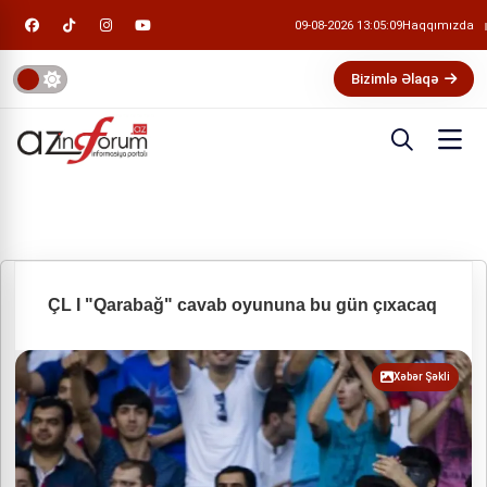
09-08-2026 13:05:09
Haqqımızda
Bizimlə Əlaqə
ÇL I "Qarabağ" cavab oyununa bu gün çıxacaq
Xəbər Şəkli