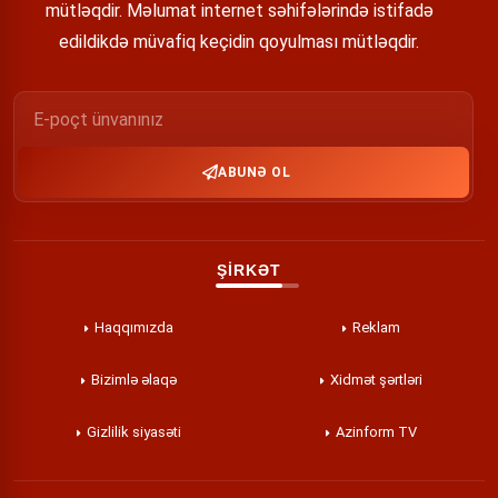
mütləqdir. Məlumat internet səhifələrində istifadə
edildikdə müvafiq keçidin qoyulması mütləqdir.
ABUNƏ OL
ŞİRKƏT
Haqqımızda
Reklam
Bizimlə əlaqə
Xidmət şərtləri
Gizlilik siyasəti
Azinform TV