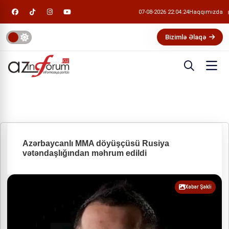
07-08-2026 22:04:24
Haqqımızda
Bizimlə Əlaqə
Azərbaycanlı MMA döyüşçüsü Rusiya
vətəndaşlığından məhrum edildi
Xəbər Şəkli