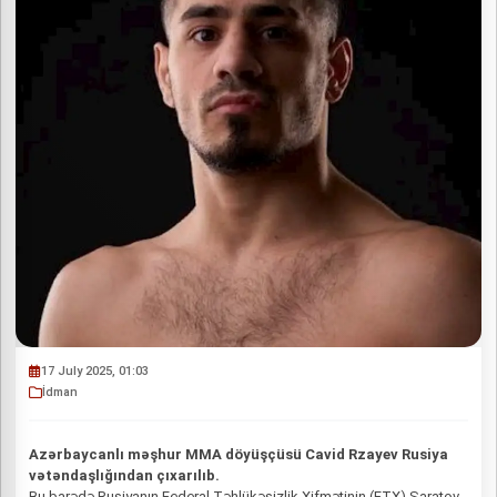
17 July 2025, 01:03
İdman
Azərbaycanlı məşhur MMA döyüşçüsü Cavid Rzayev Rusiya
vətəndaşlığından çıxarılıb.
Bu barədə Rusiyanın Federal Təhlükəsizlik Xifmətinin (FTX) Saratov