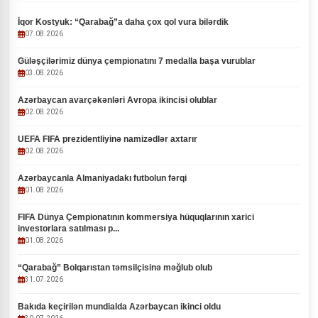
İqor Kostyuk: “Qarabağ”a daha çox qol vura bilərdik
07.08.2026
Güləşçilərimiz dünya çempionatını 7 medalla başa vurublar
03.08.2026
Azərbaycan avarçəkənləri Avropa ikincisi olublar
02.08.2026
UEFA FIFA prezidentliyinə namizədlər axtarır
02.08.2026
Azərbaycanla Almaniyadakı futbolun fərqi
01.08.2026
FIFA Dünya Çempionatının kommersiya hüquqlarının xarici
investorlara satılması p...
01.08.2026
“Qarabağ” Bolqarıstan təmsilçisinə məğlub olub
31.07.2026
Bakıda keçirilən mundialda Azərbaycan ikinci oldu