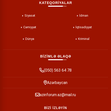
KATEQORİYALAR
Siyasət
İdman
Cəmiyyət
İqtisadiyyat
Dünya
Kriminal
BİZİMLƏ ƏLAQƏ
(050) 563 64 78
Azərbaycan
azinforum.az@mail.ru
BİZİ İZLƏYİN