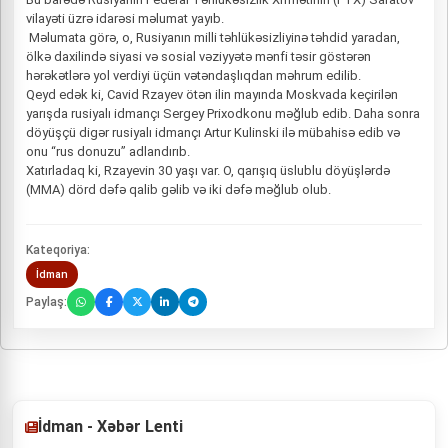
vilayəti üzrə idarəsi məlumat yayıb.
Məlumata görə, o, Rusiyanın milli təhlükəsizliyinə təhdid yaradan,
ölkə daxilində siyasi və sosial vəziyyətə mənfi təsir göstərən
hərəkətlərə yol verdiyi üçün vətəndaşlıqdan məhrum edilib.
Qeyd edək ki, Cavid Rzayev ötən ilin mayında Moskvada keçirilən
yarışda rusiyalı idmançı Sergey Prixodkonu məğlub edib. Daha sonra
döyüşçü digər rusiyalı idmançı Artur Kulinski ilə mübahisə edib və
onu “rus donuzu” adlandırıb.
Xatırladaq ki, Rzayevin 30 yaşı var. O, qarışıq üslublu döyüşlərdə
(MMA) dörd dəfə qalib gəlib və iki dəfə məğlub olub.
Kateqoriya:
İdman
Paylaş:
İdman - Xəbər Lenti