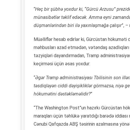
“
Heç bir şübhə yoxdur ki, “Gürcü Arzusu” prez
münasibətlər təklif edəcək. Amma eyni zamanda 
düşmənlərindən biri ilə yaxınlaşmağa çalışır
”, –
Müəlliflər hesab edirlər ki, Gürcüstan hökuməti
məhbusları azad etmədən, vətəndaş azadlıqlar
təzyiqləri dayandırmadan, Tramp administrasiya
keçirməsi üçün əsas yoxdur:
“
Əgər Tramp administrasiyası Tbilisinin son illə
təsdiqləyən ciddi dəyişikliklər görməzsə, niyə g
hökumətini dəstəkləməlidir?
”
“The Washington Post”un hazırkı Gürcüstan hö
maraqları üçün təhlükə yaratdığı barədə iddiası
Cənubi Qafqazda ABŞ təsirinin azalmasına yönəl