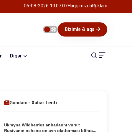
06-08-2026 19:07:08
Haqqımızda
Reklam
Bizimlə Əlaqə
n
Digər
Gündəm - Xəbər Lenti
Ukrayna Wildberries anbarlarını vurur:
Rusiyanın nəhəng onlayn platforması böhra...