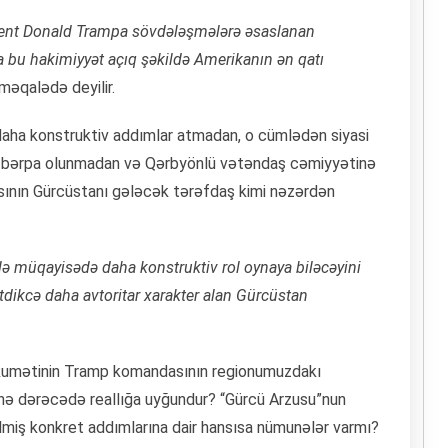
ident Donald Trampa sövdələşmələrə əsaslanan
bu hakimiyyət açıq şəkildə Amerikanın ən qatı
 məqalədə deyilir.
 daha konstruktiv addımlar atmadan, o cümlədən siyasi
ı bərpa olunmadan və Qərbyönlü vətəndaş cəmiyyətinə
sının Gürcüstanı gələcək tərəfdaş kimi nəzərdən
rlə müqayisədə daha konstruktiv rol oynaya biləcəyini
etdikcə daha avtoritar xarakter alan Gürcüstan
kumətinin Tramp komandasının regionumuzdakı
 nə dərəcədə reallığa uyğundur? “Gürcü Arzusu”nun
miş konkret addımlarına dair hansısa nümunələr varmı?