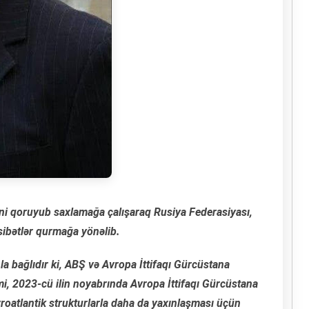
ni qoruyub saxlamağa çalışaraq Rusiya Federasiyası,
sibətlər qurmağa yönəlib.
a bağlıdır ki, ABŞ və Avropa İttifaqı Gürcüstana
kimi, 2023-cü ilin noyabrında Avropa İttifaqı Gürcüstana
roatlantik strukturlarla daha da yaxınlaşması üçün