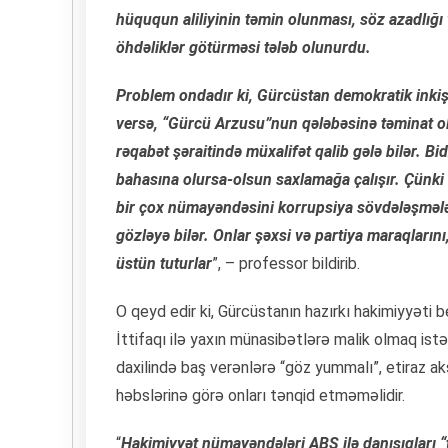
hüququn aliliyinin təmin olunması, söz azadlığı 
öhdəliklər götürməsi tələb olunurdu.
Problem ondadır ki, Gürcüstan demokratik inkiş
versə, “Gürcü Arzusu”nun qələbəsinə təminat ol
rəqabət şəraitində müxalifət qalib gələ bilər. Bid
bahasına olursa-olsun saxlamağa çalışır. Çünki 
bir çox nümayəndəsini korrupsiya sövdələşmələr
gözləyə bilər. Onlar şəxsi və partiya maraqların
üstün tuturlar
”, – professor bildirib.
O qeyd edir ki, Gürcüstanın hazırkı hakimiyyəti
İttifaqı ilə yaxın münasibətlərə malik olmaq istəy
daxilində baş verənlərə “göz yummalı”, etiraz ak
həbslərinə görə onları tənqid etməməlidir.
“
Hakimiyyət nümayəndələri ABŞ ilə danışıqları “tə