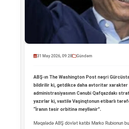
31 May 2026, 09:28
Gündəm
ABŞ-ın The Washington Post nəşri Gürcüstan
bildirilir ki, getdikcə daha avtoritar xarak
administrasiyasının Cənubi Qafqazdakı strate
yazırlar ki, vaxtilə Vaşinqtonun etibarlı tər
“İranın təsir orbitinə meyllənir”.
Məqalədə ABŞ dövlət katibi Marko Rubionun bu yax