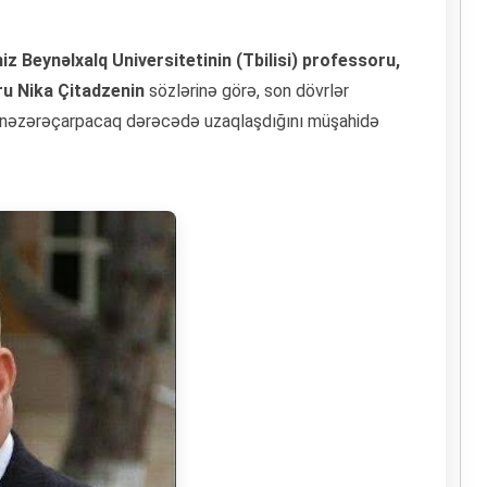
z Beynəlxalq Universitetinin (Tbilisi) professoru,
ru Nika Çitadzenin
sözlərinə görə, son dövrlər
n nəzərəçarpacaq dərəcədə uzaqlaşdığını müşahidə