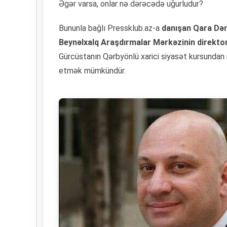
Əgər varsa, onlar nə dərəcədə uğurludur?
Bununla bağlı Pressklub.az-a
danışan Qara Dəni
Beynəlxalq Araşdırmalar Mərkəzinin direkto
Gürcüstanın Qərbyönlü xarici siyasət kursunda
etmək mümkündür.