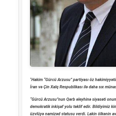
“
Hakim “Gürcü Arzusu” partiyası öz hakimiyyəti
İran və Çin Xalq Respublikası ilə daha sıx müna
“Gürcü Arzusu”nun Qərb əleyhinə siyasəti onunl
demokratik inkişaf yolu təklif edir. Bildiyimiz 
üzvlüyə namizəd statusu verdi. Lakin ölkənin av