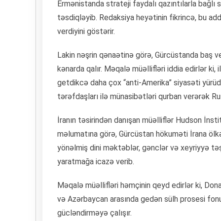
Ermənistanda strateji faydalı qazıntılarla bağlı
təsdiqləyib. Redaksiya heyətinin fikrincə, bu 
verdiyini göstərir.
Lakin nəşrin qənaətinə görə, Gürcüstanda baş v
kənarda qalır. Məqalə müəllifləri iddia edirlər ki,
getdikcə daha çox “anti-Amerika” siyasəti yürüd
tərəfdaşları ilə münasibətləri qurban verərək Rus
İranın təsirindən danışan müəlliflər Hudson İnsti
məlumatına görə, Gürcüstan hökuməti İrana ölkən
yönəlmiş dini məktəblər, gənclər və xeyriyyə təş
yaratmağa icazə verib.
Məqalə müəllifləri həmçinin qeyd edirlər ki, Do
və Azərbaycan arasında gedən sülh prosesi fonun
gücləndirməyə çalışır.