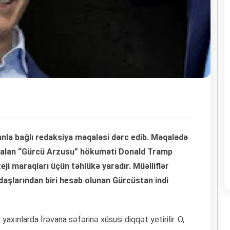
la bağlı redaksiya məqaləsi dərc edib. Məqalədə
ter alan “Gürcü Arzusu” hökuməti Donald Tramp
ji maraqları üçün təhlükə yaradır. Müəlliflər
əfdaşlarından biri hesab olunan Gürcüstan indi
ınlarda İrəvana səfərinə xüsusi diqqət yetirilir. O,