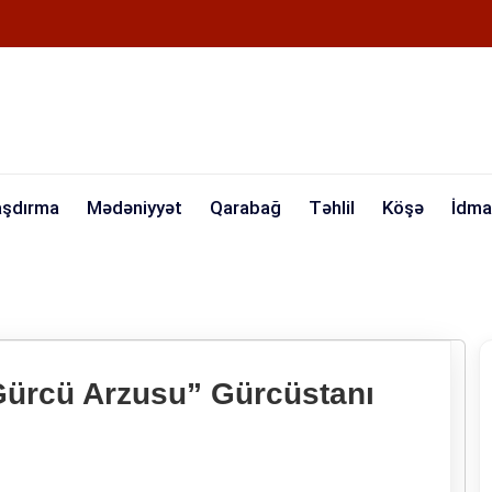
aşdırma
Mədəniyyət
Qarabağ
Təhlil
Köşə
İdma
Gürcü Arzusu” Gürcüstanı