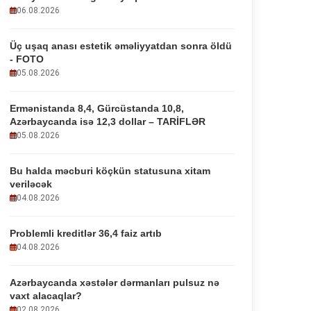
06.08.2026
Üç uşaq anası estetik əməliyyatdan sonra öldü
- FOTO
05.08.2026
Ermənistanda 8,4, Gürcüstanda 10,8,
Azərbaycanda isə 12,3 dollar – TARİFLƏR
05.08.2026
Bu halda məcburi köçkün statusuna xitam
veriləcək
04.08.2026
Problemli kreditlər 36,4 faiz artıb
04.08.2026
Azərbaycanda xəstələr dərmanları pulsuz nə
vaxt alacaqlar?
02.08.2026