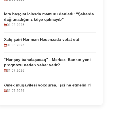
İcra başçısı iclasda məmuru danladı: “Şəhərdə
dağıtmadığınız küçə qalmayıb”
01.08.2026
Xalq şairi Nəriman Həsənzadə vəfat etdi
01.08.2026
“Hər şey bahalaşacaq” - Mərkəzi Bankın yeni
proqnozu nədən xəbər verir?
31.07.2026
Əmək müqaviləsi yoxdursa, işçi nə etməlidir?
31.07.2026