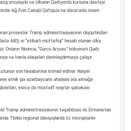
 saziş imzalayıb və ölkənin Qərbyönlü kursuna dəstəyi
addımlar Ağ Evin Cənubi Qafqaza nə dərəcədə önəm
erən proseslər Tramp administrasiyasının diqqətindən
 illərlə ABŞ-ın “etibarlı müttəfiqi” hesab olunan ölkə
ür. Onların fikrincə, “Gürcü Arzusu” hökuməti Qərb
iya və İranla əlaqələri dərinləşdirməyə çalışır.
tutunun son hesabatına istinad edirlər. Nəşrin
in etnik şiə azərbaycanlı əhalisini ələ almağa
kilatları, eləcə də müxtəlif nəşrlər şəbəkəsi
nald Tramp administrasiyasının təşəbbüsü ilə Ermənistan
da Tbilisi regional danışıqlarda öz mövqelərini