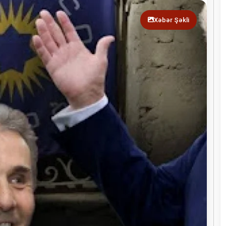
Xəbər Şəkli