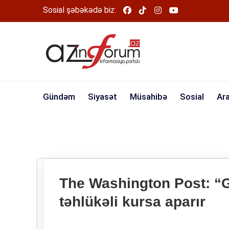
Sosial şəbəkədə biz:
Gündəm
Siyasət
Müsahibə
Sosial
Ar
The Washington Post: “
təhlükəli kursa aparır