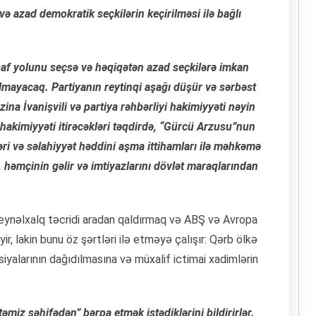
və azad demokratik seçkilərin keçirilməsi ilə bağlı
af yolunu seçsə və həqiqətən azad seçkilərə imkan
mayacaq. Partiyanın reytinqi aşağı düşür və sərbəst
zina İvanişvili və partiya rəhbərliyi hakimiyyəti nəyin
hakimiyyəti itirəcəkləri təqdirdə, “Gürcü Arzusu”nun
i və səlahiyyət həddini aşma ittihamları ilə məhkəmə
ı, həmçinin gəlir və imtiyazlarını dövlət maraqlarından
 beynəlxalq təcridi aradan qaldırmaq və ABŞ və Avropa
ir, lakin bunu öz şərtləri ilə etməyə çalışır: Qərb ölkə
siyalarının dağıdılmasına və müxalif ictimai xadimlərin
miz səhifədən” bərpa etmək istədiklərini bildirirlər.