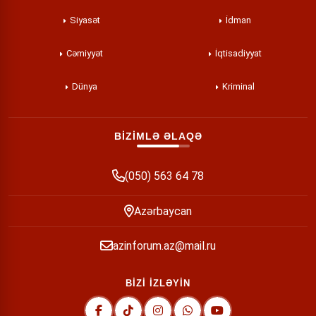
Siyasət
İdman
Cəmiyyət
İqtisadiyyat
Dünya
Kriminal
BİZİMLƏ ƏLAQƏ
(050) 563 64 78
Azərbaycan
azinforum.az@mail.ru
BİZİ İZLƏYİN