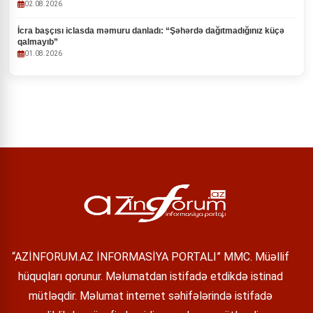
02.08.2026
İcra başçısı iclasda məmuru danladı: “Şəhərdə dağıtmadığınız küçə
qalmayıb”
01.08.2026
“AZİNFORUM.AZ İNFORMASİYA PORTALI” MMC. Müəllif
hüquqları qorunur. Məlumatdan istifadə etdikdə istinad
mütləqdir. Məlumat internet səhifələrində istifadə