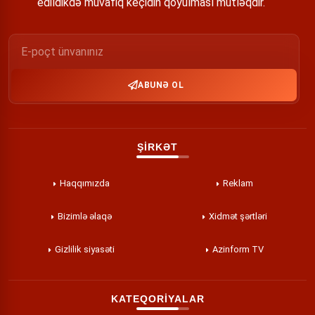
edildikdə müvafiq keçidin qoyulması mütləqdir.
ABUNƏ OL
ŞİRKƏT
Haqqımızda
Reklam
Bizimlə əlaqə
Xidmət şərtləri
Gizlilik siyasəti
Azinform TV
KATEQORİYALAR