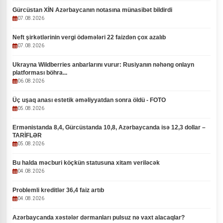
Gürcüstan XİN Azərbaycanın notasına münasibət bildirdi
07.08.2026
Neft şirkətlərinin vergi ödəmələri 22 faizdən çox azalıb
07.08.2026
Ukrayna Wildberries anbarlarını vurur: Rusiyanın nəhəng onlayn
platforması böhra...
06.08.2026
Üç uşaq anası estetik əməliyyatdan sonra öldü - FOTO
05.08.2026
Ermənistanda 8,4, Gürcüstanda 10,8, Azərbaycanda isə 12,3 dollar –
TARİFLƏR
05.08.2026
Bu halda məcburi köçkün statusuna xitam veriləcək
04.08.2026
Problemli kreditlər 36,4 faiz artıb
04.08.2026
Azərbaycanda xəstələr dərmanları pulsuz nə vaxt alacaqlar?