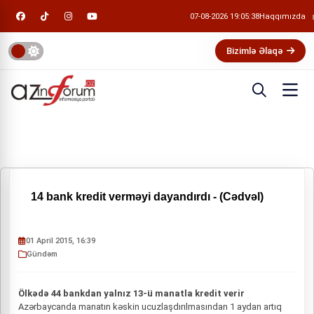
07-08-2026 19:05:38
Haqqımızda
Bizimlə Əlaqə
14 bank kredit verməyi dayandırdı - (Cədvəl)
01 April 2015, 16:39
Gündəm
Ölkədə 44 bankdan yalnız 13-ü manatla kredit verir
Azərbaycanda manatın kəskin ucuzlaşdırılmasından 1 aydan artıq