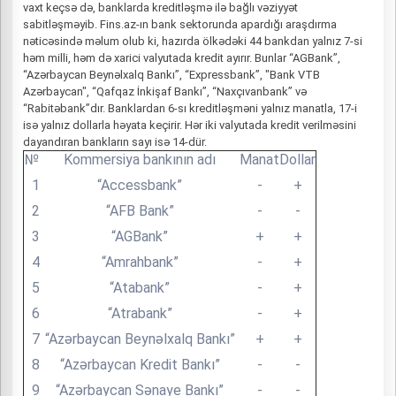
vaxt keçsə də, banklarda kreditləşmə ilə bağlı vəziyyət
sabitləşməyib. Fins.az-ın bank sektorunda apardığı araşdırma
nəticəsində məlum olub ki, hazırda ölkədəki 44 bankdan yalnız 7-si
həm milli, həm də xarici valyutada kredit ayırır. Bunlar “AGBank”,
“Azərbaycan Beynəlxalq Bankı”, “Expressbank”, "Bank VTB
Azərbaycan", “Qafqaz İnkişaf Bankı”, “Naxçıvanbank” və
“Rabitəbank”dır. Banklardan 6-sı kreditləşməni yalnız manatla, 17-i
isə yalnız dollarla həyata keçirir. Hər iki valyutada kredit verilməsini
dayandıran bankların sayı isə 14-dür.
№
Kommersiya bankının adı
Manat
Dollar
1
“Accessbank”
-
+
2
“AFB Bank”
-
-
3
“AGBank”
+
+
4
“Amrahbank”
-
+
5
“Atabank”
-
+
6
“Atrabank”
-
+
7
“Azərbaycan Beynəlxalq Bankı”
+
+
8
“Azərbaycan Kredit Bankı”
-
-
9
“Azərbaycan Sənaye Bankı”
-
-