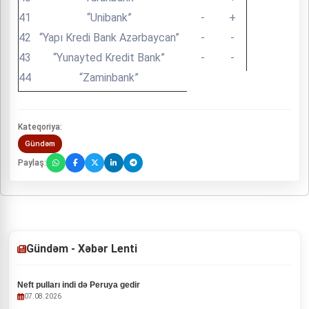
41
“Unibank”
-
+
42
“Yapı Kredi Bank Azərbaycan”
-
-
43
“Yunayted Kredit Bank”
-
-
44
“Zaminbank”
Kateqoriya:
Gündəm
Paylaş:
Gündəm - Xəbər Lenti
Neft pulları indi də Peruya gedir
07.08.2026