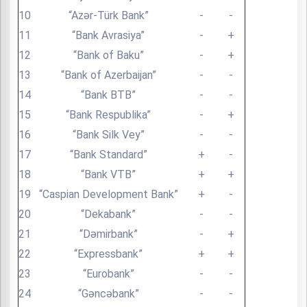
10
“Azər-Türk Bank”
-
-
11
“Bank Avrasiya”
-
+
12
“Bank of Baku”
-
+
13
“Bank of Azerbaijan”
-
-
14
“Bank BTB”
-
-
15
“Bank Respublika”
-
+
16
“Bank Silk Vey”
-
-
17
“Bank Standard”
+
-
18
“Bank VTB”
+
+
19
“Caspian Development Bank”
+
-
20
“Dekabank”
-
-
21
“Dəmirbank”
-
+
22
“Expressbank”
+
+
23
“Eurobank”
-
-
24
“Gəncəbank”
-
-