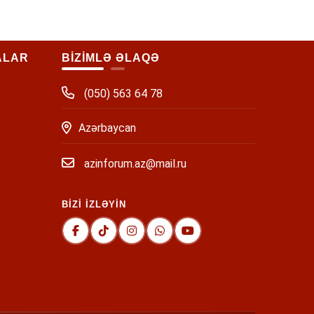
ALAR
BİZİMLƏ ƏLAQƏ
(050) 563 64 78
Azərbaycan
azinforum.az@mail.ru
BİZİ İZLƏYİN