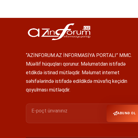
“AZİNFORUM.AZ İNFORMASİYA PORTALI” MMC.
Müəllif hüquqları qorunur. Məlumatdan istifadə
etdikdə istinad mütləqdir. Məlumat internet
səhifələrində istifadə edildikdə müvafiq keçidin
qoyulması mütləqdir.
ABUNƏ OL