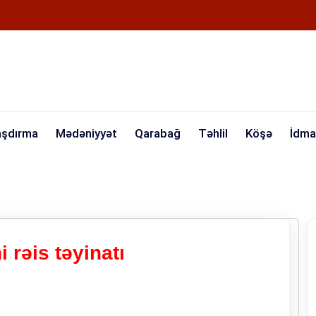
aşdırma
Mədəniyyət
Qarabağ
Təhlil
Köşə
İdma
 rəis təyinatı