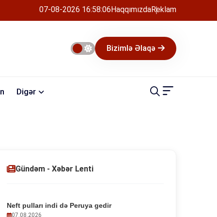
07-08-2026 16:58:06
Haqqımızda
Reklam
Bizimlə Əlaqə
n
Digər
Gündəm - Xəbər Lenti
Neft pulları indi də Peruya gedir
07.08.2026