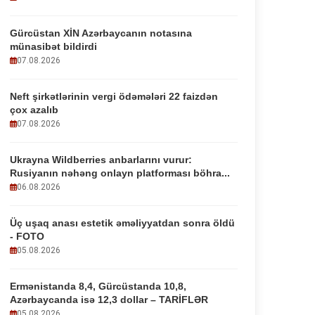
Gürcüstan XİN Azərbaycanın notasına
münasibət bildirdi
07.08.2026
Neft şirkətlərinin vergi ödəmələri 22 faizdən
çox azalıb
07.08.2026
Ukrayna Wildberries anbarlarını vurur:
Rusiyanın nəhəng onlayn platforması böhra...
06.08.2026
Üç uşaq anası estetik əməliyyatdan sonra öldü
- FOTO
05.08.2026
Ermənistanda 8,4, Gürcüstanda 10,8,
Azərbaycanda isə 12,3 dollar – TARİFLƏR
05.08.2026