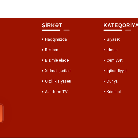
ŞİRKƏT
KATEQORİY
Haqqımızda
Siyasət
Reklam
İdman
Bizimlə əlaqə
Cəmiyyət
Xidmət şərtləri
İqtisadiyyat
Gizlilik siyasəti
Dünya
Azinform TV
Kriminal