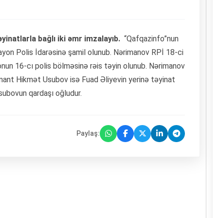
əyinatlarla bağlı iki əmr imzalayıb.
“Qafqazinfo”nun
yon Polis İdarəsinə şamil olunub. Nərimanov RPİ 18-ci
yonun 16-cı polis bölməsinə rəis təyin olunub. Nərimanov
tenant Hikmət Usubov isə Fuad Əliyevin yerinə təyinat
subovun qardaşı oğludur.
Paylaş: