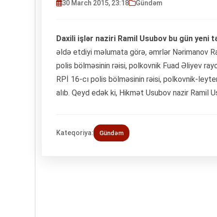
30 March 2015, 23:18
Gündəm
Daxili işlər naziri Ramil Usubov bu gün yeni t
əldə etdiyi məlumata görə, əmrlər Nərimanov Ra
polis bölməsinin rəisi, polkovnik Fuad Əliyev ra
RPİ 16-cı polis bölməsinin rəisi, polkovnik-ley
alıb. Qeyd edək ki, Hikmət Usubov nazir Ramil U
Kateqoriya:
Gündəm