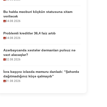
Bu halda məcburi köçkün statusuna xitam
veriləcək
04.08.2026
Problemli kreditlər 36,4 faiz artıb
04.08.2026
Azərbaycanda xəstələr dərmanları pulsuz nə
vaxt alacaqlar?
02.08.2026
İcra başçısı iclasda məmuru danladı: “Şəhərdə
dağıtmadığınız küçə qalmayıb”
01.08.2026