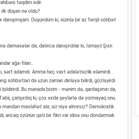
üsahibəni təqdim edir.
 ilk düşən nə oldu?
danışmışam. Düşündüm ki, sizinlə bir az fərqli söhbət
nə deməsələr də, dalınca danışırdılar ki, İsmayıl Şıxlı
ndar ağa-filan...
adamdı, sərt adamdı. Amma heç vaxt ədalətsizlik eləmirdi.
fəng söhbətləri də uzun zaman dinləyə bilirdi, gözləyirdi
ni bildirirdi. Bu mənada bizim - mənim də, qardaşımın da,
Təbii, çalışırdıq ki, çox xırda şeylərlə də yormayaq onu.
ib məndən məsləhət alır, siz niyə almırsız? Demokratik
rdi, ancaq özünün qəti bir fikri var idisə onu döndərmək