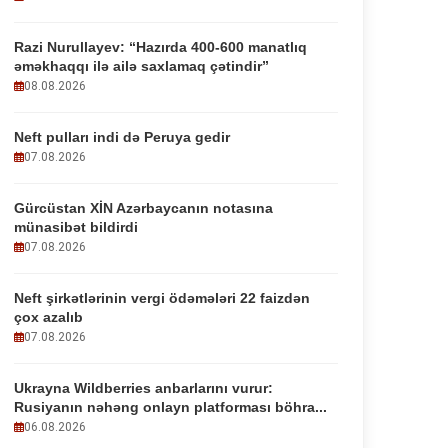
Razi Nurullayev: “Hazırda 400-600 manatlıq
əməkhaqqı ilə ailə saxlamaq çətindir”
08.08.2026
Neft pulları indi də Peruya gedir
07.08.2026
Gürcüstan XİN Azərbaycanın notasına
münasibət bildirdi
07.08.2026
Neft şirkətlərinin vergi ödəmələri 22 faizdən
çox azalıb
07.08.2026
Ukrayna Wildberries anbarlarını vurur:
Rusiyanın nəhəng onlayn platforması böhra...
06.08.2026