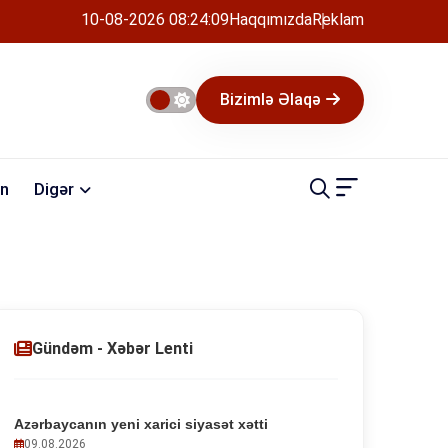
10-08-2026 08:24:10
Haqqımızda
Reklam
Bizimlə Əlaqə
n
Digər
Gündəm - Xəbər Lenti
Azərbaycanın yeni xarici siyasət xətti
09.08.2026