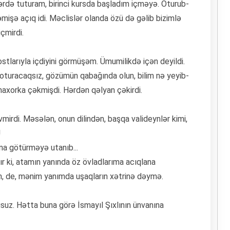
əzərdə tuturam, birinci kursda başladım içməyə. Oturub-
əmişə açıq idi. Məclislər olanda özü də gəlib bizimlə
içmirdi.
ostlarıyla içdiyini görmüşəm. Ümumilikdə içən deyildi.
a oturacaqsız, gözümün qabağında olun, bilim nə yeyib-
 maxorka çəkmişdi. Hərdən qəlyan çəkirdi.
evmirdi. Məsələn, onun dilindən, başqa valideynlər kimi,
!
ına götürməyə utanıb...
r ki, atamın yanında öz övladlarıma acıqlana
ən, de, mənim yanımda uşaqların xətrinə dəymə.
usuz. Hətta buna görə İsmayıl Şıxlının ünvanına