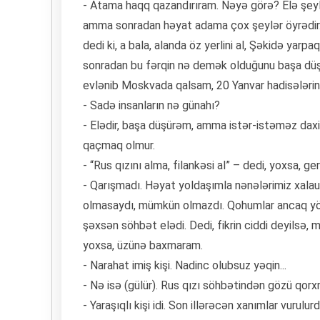
- Atama haqq qazandırıram. Nəyə görə? Elə şeylə
amma sonradan həyat adama çox şeylər öyrədir. M
dedi ki, a bala, alanda öz yerlini al, Şəkidə yarpaq
sonradan bu fərqin nə demək olduğunu başa düşə
evlənib Moskvada qalsam, 20 Yanvar hadisələri
- Sadə insanların nə günahı?
- Elədir, başa düşürəm, amma istər-istəməz dax
qaçmaq olmur.
- “Rus qızını alma, filankəsi al” – dedi, yoxsa, ge
- Qarışmadı. Həyat yoldaşımla nənələrimiz xalauşa
olmasaydı, mümkün olmazdı. Qohumlar ancaq yön
şəxsən söhbət elədi. Dedi, fikrin ciddi deyilsə, 
yoxsa, üzünə baxmaram.
- Narahat imiş kişi. Nadinc olubsuz yəqin...
- Nə isə (gülür). Rus qızı söhbətindən gözü qor
- Yaraşıqlı kişi idi. Son illərəcən xanımlar vurulurd