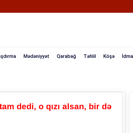
aşdırma
Mədəniyyət
Qarabağ
Təhlil
Köşə
İdma
am dedi, o qızı alsan, bir də