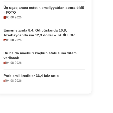
Üç uşaq anası estetik əməliyyatdan sonra öldü
- FOTO
05.08.2026
Ermənistanda 8,4, Gürcüstanda 10,8,
Azərbaycanda isə 12,3 dollar – TARİFLƏR
05.08.2026
Bu halda məcburi köçkün statusuna xitam
veriləcək
04.08.2026
Problemli kreditlər 36,4 faiz artıb
04.08.2026