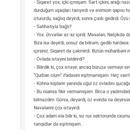
- Siqaret yox, içki içmişəm. Sərt içkini, arağı n
durduğum uşaqları tanıyırdı və evimizin qapısı h
otururdu, sağlıq deyirdi, sonra çıxıb gedirdi. Özü 
- Səhhətiylə bağlı?
- Yox. Əvvəllər az-az içirdi. Məsələn, Nalçikdə d
Bizə isə deyirdi, onsuz da bilirəm, gedib hardas
içirsiniz. Siqaret də çəkmirdi. Bütün müharibəni
- Övlada istəyini bildirirdi?
- Bilirdik ki, çox istəyir, ancaq büruzə verməyi s
“Qurban olum” ifadəsini eşitməmişəm. Heç vaxt
- Köhnə kişilərin yanında oğul öz övladını qucağ
- Bu nüansa fikir verməmişəm. Bircə o yadımdadı
bilməzdim. Görsə, deyərdi, öz evində nə deyirs
Nəvələrini çox istəyirdi.
- Çox adam elə bilir ki, siz rus sektorunda oxum
tənqidlər də eşitmişəm...