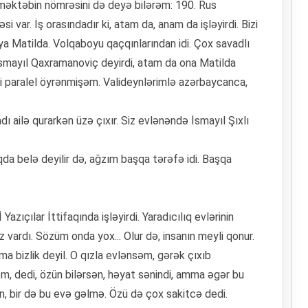
əktəbin nömrəsini də deyə bilərəm: 190. Rus
 var. İş orasındadır ki, atam da, anam da işləyirdi. Bizi
ya Matilda. Volqaboyu qaçqınlarından idi. Çox savadlı
İsmayıl Qaxramanoviç deyirdi, atam da ona Matilda
 dili paralel öyrənmişəm. Valideynlərimlə azərbaycanca,
adı ailə qurarkən üzə çıxır. Siz evlənəndə İsmayıl Şıxlı
qda belə deyilir də, ağzım başqa tərəfə idi. Başqa
İ Yazıçılar İttifaqında işləyirdi. Yaradıcılıq evlərinin
 vardı. Sözüm onda yox... Olur də, insanın meyli qonur.
mma bizlik deyil. O qızla evlənsəm, gərək çıxıb
, dedi, özün bilərsən, həyat sənindi, amma əgər bu
n, bir də bu evə gəlmə. Özü də çox sakitcə dedi.