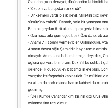
Özündən çıxıb desəydi, düşünərdim ki, hirslidi, h
- Sizcə niyə bu qədər narazı idi?
- Bir kəlməsi vardı: bizlik deyil. Millətini çox se
sümüyünə caladı”. Demək, belə bir yanaşma onun
Belə bir şeydən ötrü atama qarşı gedə bilməzdi
- Özü necə ailə qurmuşdu bəs? Özü də sevib axı.
- Anamı 7 il atama verməyiblər. Qohumdular. Atam
Atamın dayısı oğlu Şəmiddin bəy atamın əmisini ö
olmayıb. Amma ana babam həmişə deyirdi ki, Qəh
oğluna qız verə bilmərəm. Düz 7 il bu söhbət çəkib
gələndə ilk düşdüyü ev babamgilin evi olub. Qoh
Yazıçılar İttifaqındakı kabinetidir. Öz mülkləri o
və atam da sədr olanda həmin kabinetdə oturub
gedirmiş.
- “Dəli Kür”də Cahandar kimi kişinin qızı Urus Əh
evlənməsinə razı olmur...