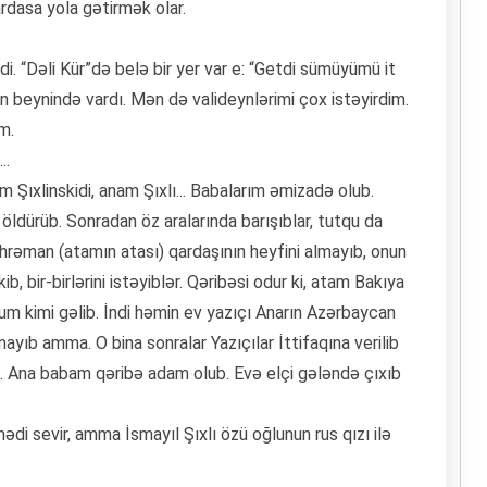
ardasa yola gətirmək olar.
virdi. “Dəli Kür”də belə bir yer var e: “Getdi sümüyümü it
 beynində vardı. Mən də valideynlərimi çox istəyirdim.
m.
..
 Şıxlinskidi, anam Şıxlı... Babalarım əmizadə olub.
ldürüb. Sonradan öz aralarında barışıblar, tutqu da
rəman (atamın atası) qardaşının heyfini almayıb, onun
, bir-birlərini istəyiblər. Qəribəsi odur ki, atam Bakıya
um kimi gəlib. İndi həmin ev yazıçı Anarın Azərbaycan
lmayıb amma. O bina sonralar Yazıçılar İttifaqına verilib
. Ana babam qəribə adam olub. Evə elçi gələndə çıxıb
mədi sevir, amma İsmayıl Şıxlı özü oğlunun rus qızı ilə