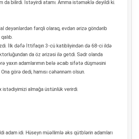
 da bilirdi. İstəyirdi atamı. Amma istəməklə deyildi ki.
l deyənlərdən fərqli olaraq, evdən ərizə göndərib
qalıb.
di. İlk dəfə İttifaqın 3-cü katibliyindən də 68-ci ildə
ktorluğundan da öz ərizəsi ilə getdi. Sədr olanda
görə yaxın adamlarımın belə əcaib sifətə düşməsini
. Ona görə dedi, hamısı cəhənnəm olsun.
istədiyimizi almağa üstünlük verirdi.
iddi adam idi. Hüseyn müəllimlə əks qütblərin adamları