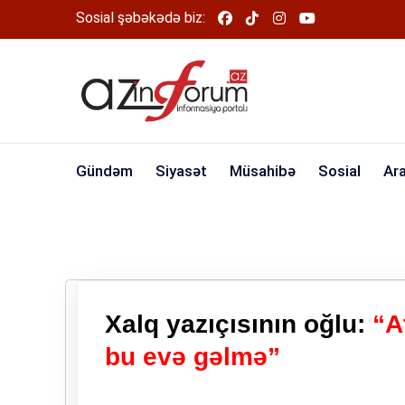
Sosial şəbəkədə biz:
Gündəm
Siyasət
Müsahibə
Sosial
Ar
Xalq yazıçısının oğlu:
“At
bu evə gəlmə”