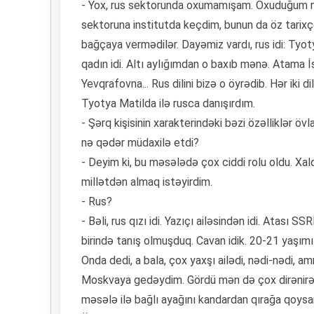
- Yox, rus sektorunda oxumamışam. Oxuduğum m
sektoruna institutda keçdim, bunun da öz tarixçəsi
bağçaya vermədilər. Dayəmiz vardı, rus idi: Tyot
qadın idi. Altı aylığımdan o baxıb mənə. Atama 
Yevqrafovna... Rus dilini bizə o öyrədib. Hər iki
Tyotya Matilda ilə rusca danışırdım.
- Şərq kişisinin xarakterindəki bəzi özəlliklər övl
nə qədər müdaxilə etdi?
- Deyim ki, bu məsələdə çox ciddi rolu oldu. Xal
millətdən almaq istəyirdim.
- Rus?
- Bəli, rus qızı idi. Yazıçı ailəsindən idi. Atası SSR
birində tanış olmuşduq. Cavan idik. 20-21 yaşımız
Onda dedi, a bala, çox yaxşı ailədi, nədi-nədi, a
Moskvaya gedəydim. Gördü mən də çox dirənirəm
məsələ ilə bağlı ayağını kandardan qırağa qoysa