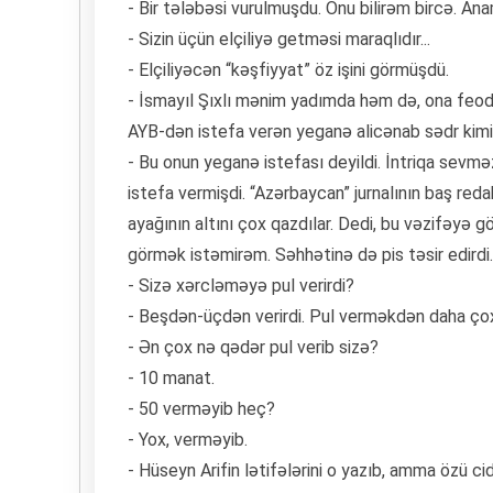
- Bir tələbəsi vurulmuşdu. Onu bilirəm bircə. Anam
- Sizin üçün elçiliyə getməsi maraqlıdır...
- Elçiliyəcən “kəşfiyyat” öz işini görmüşdü.
- İsmayıl Şıxlı mənim yadımda həm də, ona feoda
AYB-dən istefa verən yeganə alicənab sədr kimi 
- Bu onun yeganə istefası deyildi. İntriqa sevməz
istefa vermişdi. “Azərbaycan” jurnalının baş reda
ayağının altını çox qazdılar. Dedi, bu vəzifəyə 
görmək istəmirəm. Səhhətinə də pis təsir edirdi
- Sizə xərcləməyə pul verirdi?
- Beşdən-üçdən verirdi. Pul verməkdən daha çox 
- Ən çox nə qədər pul verib sizə?
- 10 manat.
- 50 verməyib heç?
- Yox, verməyib.
- Hüseyn Arifin lətifələrini o yazıb, amma özü c