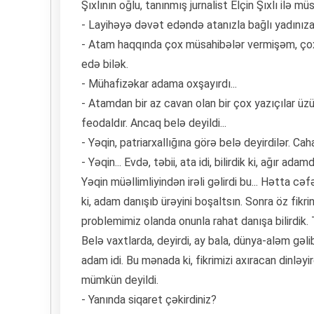
Şıxlının oğlu, tanınmış jurnalist Elçin Şıxlı ilə m
- Layihəyə dəvət edəndə atanızla bağlı yadınıza
- Atam haqqında çox müsahibələr vermişəm, çox 
edə bilək.
- Mühafizəkar adama oxşayırdı...
- Atamdan bir az cavan olan bir çox yazıçılar üzü
feodaldır. Ancaq belə deyildi...
- Yəqin, patriarxallığına görə belə deyirdilər. Caha
- Yəqin... Evdə, təbii, ata idi, bilirdik ki, ağır 
Yəqin müəllimliyindən irəli gəlirdi bu... Hətta cə
ki, adam danışıb ürəyini boşaltsın. Sonra öz fikri
problemimiz olanda onunla rahat danışa bilirdik. 
Belə vaxtlarda, deyirdi, ay bala, dünya-aləm gəl
adam idi. Bu mənada ki, fikrimizi axıracan dinləyi
mümkün deyildi.
- Yanında siqaret çəkirdiniz?