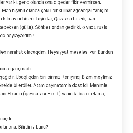
r var ki, gənc olanda ona o qədər fikir vermirsən,
ən nişanlı olanda şəkili bir kulinar ağsaqqal tanışım
 dolmasını bir cür bişirirlər, Qazaxda bir cür, sən
cəksən (gülür). Söhbət ondan gedir ki, o vaxt, rusla
ndə neyləyərdim?
ilən narahat olacaqdım. Heysiyyat məsələsi var. Bundan
risinə qarışmadı.
ğıdır. Uşaqlıqdan biri-birimizi tanıyırıq. Bizim meylimiz
əldə bilərdilər. Atam qayınatamla dost idi. Mənimlə
məni Elxanın (qayınatası – red.) yanında biabır eləmə,
xmuşdu.
ular ona. Bilirdiniz bunu?