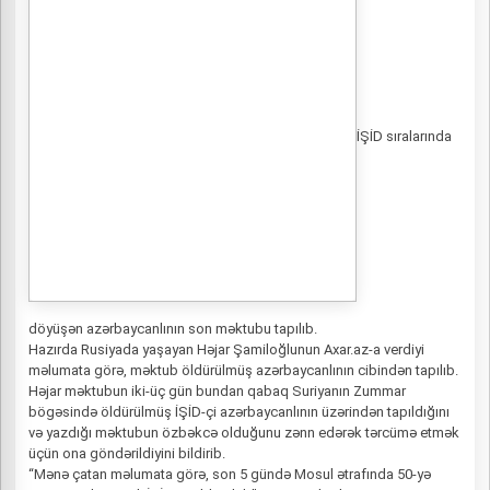
İŞİD sıralarında
döyüşən azərbaycanlının son məktubu tapılıb.
Hazırda Rusiyada yaşayan Həjar Şamiloğlunun Axar.az-a verdiyi
məlumata görə, məktub öldürülmüş azərbaycanlının cibindən tapılıb.
Həjar məktubun iki-üç gün bundan qabaq Suriyanın Zummar
bögəsində öldürülmüş İŞİD-çi azərbaycanlının üzərindən tapıldığını
və yazdığı məktubun özbəkcə olduğunu zənn edərək tərcümə etmək
üçün ona göndərildiyini bildirib.
“Mənə çatan məlumata görə, son 5 gündə Mosul ətrafında 50-yə