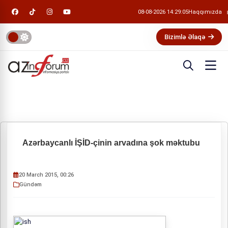
08-08-2026 14:29:05
Haqqımızda
Bizimlə Əlaqə
Azərbaycanlı İŞİD-çinin arvadına şok məktubu
20 March 2015, 00:26
Gündəm