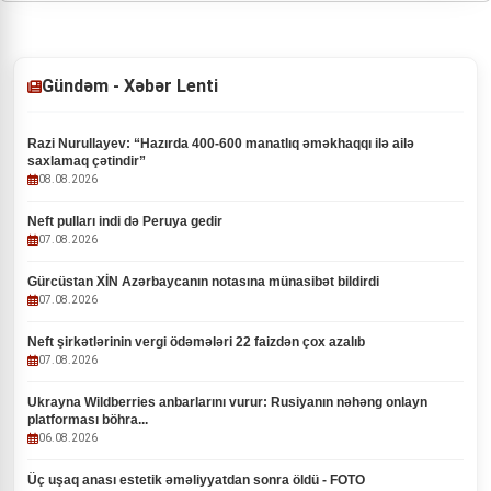
Gündəm - Xəbər Lenti
Razi Nurullayev: “Hazırda 400-600 manatlıq əməkhaqqı ilə ailə
saxlamaq çətindir”
08.08.2026
Neft pulları indi də Peruya gedir
07.08.2026
Gürcüstan XİN Azərbaycanın notasına münasibət bildirdi
07.08.2026
Neft şirkətlərinin vergi ödəmələri 22 faizdən çox azalıb
07.08.2026
Ukrayna Wildberries anbarlarını vurur: Rusiyanın nəhəng onlayn
platforması böhra...
06.08.2026
Üç uşaq anası estetik əməliyyatdan sonra öldü - FOTO