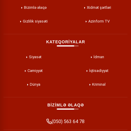
Bizimlə əlaqə
Xidmət şərtləri
Gizlilik siyasəti
Azinform TV
KATEQORİYALAR
Siyasət
İdman
Cəmiyyət
İqtisadiyyat
Dünya
Kriminal
BİZİMLƏ ƏLAQƏ
(050) 563 64 78