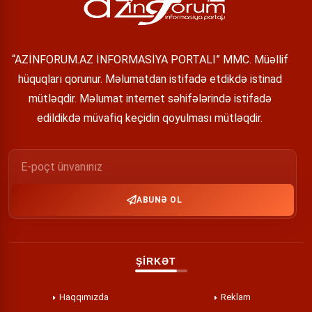
“AZİNFORUM.AZ İNFORMASİYA PORTALI” MMC. Müəllif
hüquqları qorunur. Məlumatdan istifadə etdikdə istinad
mütləqdir. Məlumat internet səhifələrində istifadə
edildikdə müvafiq keçidin qoyulması mütləqdir.
ABUNƏ OL
ŞİRKƏT
Haqqımızda
Reklam