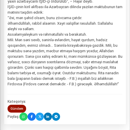
yaxın azərbaycanlı İŞİD-çi öldürülüb”, – Həjar deyib.
İŞİD-çinin kiril əlifbası ilə Azərbaycan dilində yazılan məktubunun tam
mətnini təqdim edirik:
“Əxi, mən şəhid olsam, bunu zövcəmə çatdır.
Əlhəmdüllilah, rəbbil alaəmin. Xayri xalqillər rəsulullah. Sallalahu
aleyhi və səlləm.
Assələmyaleykum və rəhmətullahi va berakatuh.
Mili. Mən səni sevib, səninlə evləndim, həyat qurdum, hədsiz
qısqandım, evimiz olmadı… Səninlə kirayəbəkirayə gəzdik. Mili, bu
məktubu sənə yazdım, məcbur etməyə haqqım yoxdur, Allahdan
qorxuram. Sənə çox xahiş edirəm ki, məni mümkünsə gözləyəsən. Bu
vəfasız, sıxıcı dünyanın sıxıntılarına dözməyi, səbr etməyi məsləhət
görərdim. Çünki səni həqiqi qəlbimlə sevdim. Uşağımı böyüt, Rita
balamı tərbiyə et, oxumağı öyrət. Oxutdur məktubumu. Rita nanadin
bala (papanın balası demək istəyib. - F.B.) inşallah biz ailəliknən
Firdovsa (Firdovs cənnət deməkdir. - F.B.) girəcəyik. Əlhəmdülillah!”
Kateqoriya:
Gündəm
Paylaş: