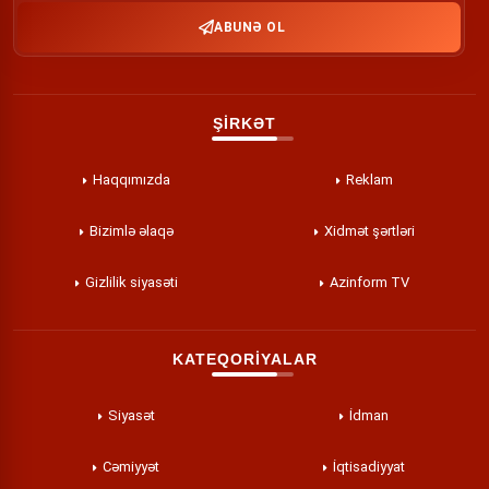
ABUNƏ OL
ŞİRKƏT
Haqqımızda
Reklam
Bizimlə əlaqə
Xidmət şərtləri
Gizlilik siyasəti
Azinform TV
KATEQORİYALAR
Siyasət
İdman
Cəmiyyət
İqtisadiyyat