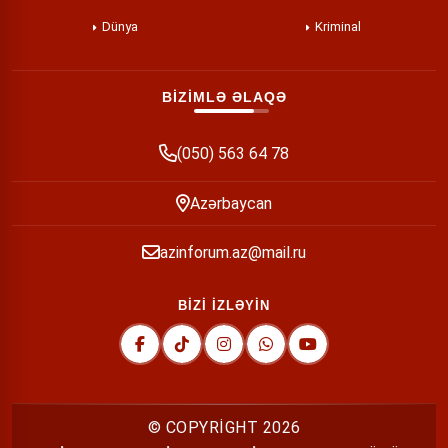
Dünya
Kriminal
BİZİMLƏ ƏLAQƏ
(050) 563 64 78
Azərbaycan
azinforum.az@mail.ru
BİZİ İZLƏYİN
© COPYRİGHT
2026