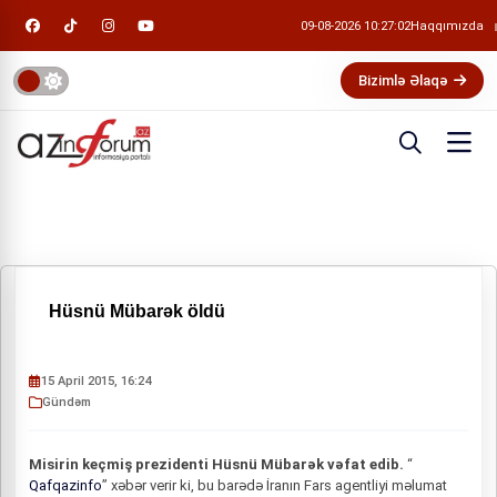
09-08-2026 10:27:02
Haqqımızda
Bizimlə Əlaqə
Hüsnü Mübarək öldü
15 April 2015, 16:24
Gündəm
Misirin keçmiş prezidenti Hüsnü Mübarək vəfat edib.
“
Qafqazinfo
” xəbər verir ki, bu barədə İranın Fars agentliyi məlumat