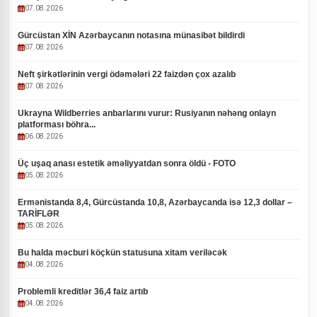
07.08.2026
Gürcüstan XİN Azərbaycanın notasına münasibət bildirdi
07.08.2026
Neft şirkətlərinin vergi ödəmələri 22 faizdən çox azalıb
07.08.2026
Ukrayna Wildberries anbarlarını vurur: Rusiyanın nəhəng onlayn
platforması böhra...
06.08.2026
Üç uşaq anası estetik əməliyyatdan sonra öldü - FOTO
05.08.2026
Ermənistanda 8,4, Gürcüstanda 10,8, Azərbaycanda isə 12,3 dollar –
TARİFLƏR
05.08.2026
Bu halda məcburi köçkün statusuna xitam veriləcək
04.08.2026
Problemli kreditlər 36,4 faiz artıb
04.08.2026