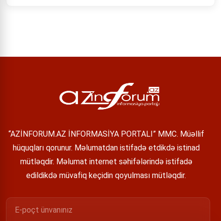
“AZİNFORUM.AZ İNFORMASİYA PORTALI” MMC. Müəllif
hüquqları qorunur. Məlumatdan istifadə etdikdə istinad
mütləqdir. Məlumat internet səhifələrində istifadə
edildikdə müvafiq keçidin qoyulması mütləqdir.