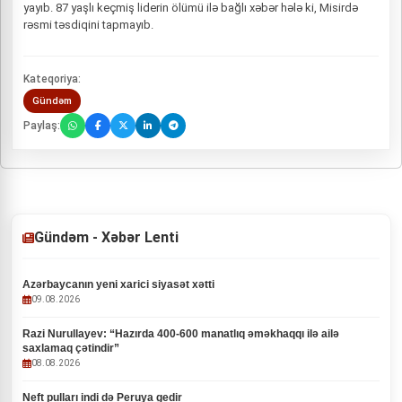
yayıb. 87 yaşlı keçmiş liderin ölümü ilə bağlı xəbər hələ ki, Misirdə
rəsmi təsdiqini tapmayıb.
Kateqoriya:
Gündəm
Paylaş:
Gündəm - Xəbər Lenti
Azərbaycanın yeni xarici siyasət xətti
09.08.2026
Razi Nurullayev: “Hazırda 400-600 manatlıq əməkhaqqı ilə ailə
saxlamaq çətindir”
08.08.2026
Neft pulları indi də Peruya gedir