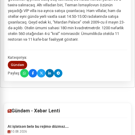
təxirə salınacaq. Altı villadan biri, Teıman İsmayılovun özünün
yaşadığı VİP villa isə ayrıca satışa çıxarılacaq. Həm villalar, həm də
otellər eyni gündə yerli vaxtla saat 14:50-15:00 radələrində satışa
çıxarılacaq. Qeyd edək ki, “Mardan Palace” oteli 2009-cu il mayın 23-
də açılıb. Otelin ümumi sahəsi 180 min kvadretmetrdir. 1200 nəfərlik
otelin 560 otağından 4-ü “kral” nömrəsidir. Ümumilikdə oteldə 11
restoran və 11 kafe-bar fəaliyyət göstərir.
Kateqoriya:
Gündəm
Paylaş:
Gündəm - Xəbər Lenti
At işlətsən belə bu rejimə dözməz…
10.08.2026