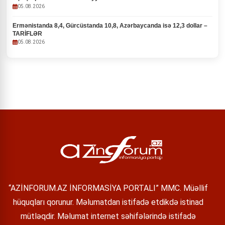
05.08.2026
Ermənistanda 8,4, Gürcüstanda 10,8, Azərbaycanda isə 12,3 dollar –
TARİFLƏR
05.08.2026
“AZİNFORUM.AZ İNFORMASİYA PORTALI” MMC. Müəllif
hüquqları qorunur. Məlumatdan istifadə etdikdə istinad
mütləqdir. Məlumat internet səhifələrində istifadə