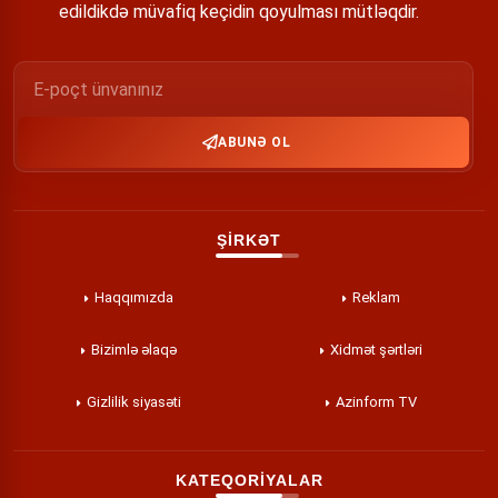
edildikdə müvafiq keçidin qoyulması mütləqdir.
ABUNƏ OL
ŞİRKƏT
Haqqımızda
Reklam
Bizimlə əlaqə
Xidmət şərtləri
Gizlilik siyasəti
Azinform TV
KATEQORİYALAR