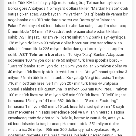
edib. Türk KİV-lərinin yaydığı məlumata görə, Telman İsmayılovun
borca görə Antalyada 1,5 milyard dollara tikilən “Mardan Palace” oteli
satışa çıxarılacaq. Azərbaycanlı milyarderin “Xalq” bankı ilə yanaşı bir
neçə banka da küllü miqdarda borcu var. Borca görə “Mardan
Palace” Antalaya 4-cü icra dairəsi tərəfindən satışa təqdim olunacaq.
Ümumilikdə 104 min 719 kvadratmetr ərazini əhatə edən tikililərin
sahibi AST İnşaat, Turizm və Ticarət şirkətinin 2 banka ayrı-ayrılıqda
176 milyon dollar və 90 milyon dollar borcu var. İcra sənədində isə
şirkətin ümumilikdə 225 milyon dollardan çox borc siyahısı təqdim
edilib.
AST Telmanın borcları:
- Türkiyə “Xalq” Bankın Adapazarı
şöbəsinə 100 milyon dollar və 50 milyon türk lirəsi ipoteka borcu -
“Garanti” banka 15 milyon dollar, 35 milyon dollar, 26 milyon dollar və
40 milyon türk lirəsi ipoteka krediti borcları - “Asiya” İnşaat şirkətinə 3
milyon 26 min türk lirəsi - İstanbul Kozyatağı Vergi idarəsinə 1 milyon
716 min 630 türk lirəsi və 1 milyon 207 min türk lirəsi -Muratpaşa
Sosial Təhlükəsizlik qurumuna 13 milyon 668 min türk lirəsi, 1 milyon
100 min türk lirəsi və 16 milyon 625 min 900 türk lirəsi -“Güçlü” İnşaat
firmasına 15 milyon 141 min 682 türk lirəsi. - “Serdes Factoring”
firmasına 1 milyon 463 min 516 türk lirəsi İstanbul şəhərinin 10 saylı
icra məhkəməsinin satış sənədində otel və 6 villanın hərracla satışa
çıxarılacağı tarix də göstərilib. Belə ki, hərrac iyunun 3-də, Antalya 4-
cü icra dairəsində baş tutacaq. Hərracda otelə 251 milyon dollar,
villalara isə 26 milyon 956 min 360 dollar qiymət qoyulacaq. Əgər
göstərilən qiymətə satış baş tutmasa, bu halda hərrac iyunun 30-a