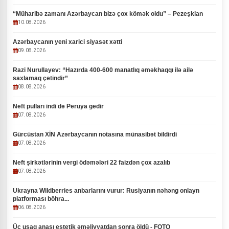
“Müharibə zamanı Azərbaycan bizə çox kömək oldu” – Pezeşkian
10.08.2026
Azərbaycanın yeni xarici siyasət xətti
09.08.2026
Razi Nurullayev: “Hazırda 400-600 manatlıq əməkhaqqı ilə ailə
saxlamaq çətindir”
08.08.2026
Neft pulları indi də Peruya gedir
07.08.2026
Gürcüstan XİN Azərbaycanın notasına münasibət bildirdi
07.08.2026
Neft şirkətlərinin vergi ödəmələri 22 faizdən çox azalıb
07.08.2026
Ukrayna Wildberries anbarlarını vurur: Rusiyanın nəhəng onlayn
platforması böhra...
06.08.2026
Üç uşaq anası estetik əməliyyatdan sonra öldü - FOTO