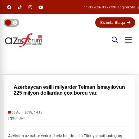
11-08-2026 00:27:39
Haqqımızda
Bizimlə Əlaqə
Azərbaycan əsilli milyarder Telman İsmayılovun
225 milyon dollardan çox borcu var.
08 April 2015, 14:15
Gündəm
AzVision.az xəbər verir ki, belə bir iddia ilə Türkiyə mətbuatı çıxış