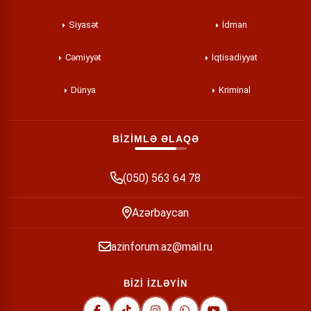
Siyasət
İdman
Cəmiyyət
İqtisadiyyat
Dünya
Kriminal
BİZİMLƏ ƏLAQƏ
(050) 563 64 78
Azərbaycan
azinforum.az@mail.ru
BİZİ İZLƏYİN