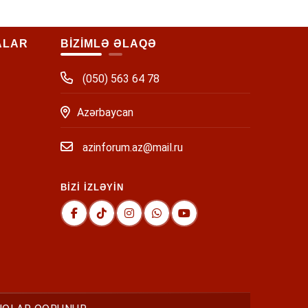
ALAR
BİZİMLƏ ƏLAQƏ
(050) 563 64 78
Azərbaycan
azinforum.az@mail.ru
BİZİ İZLƏYİN