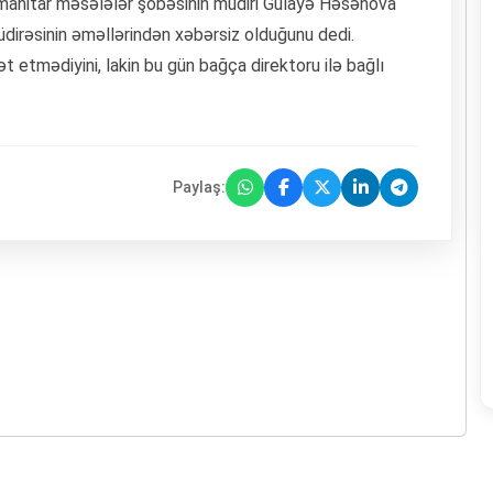
humanitar məsələlər şöbəsinin müdiri Gülayə Həsənova
dirəsinin əməllərindən xəbərsiz olduğunu dedi.
t etmədiyini, lakin bu gün bağça direktoru ilə bağlı
Paylaş: