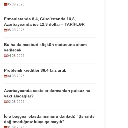
05.08.2026
Ermənistanda 8,4, Gürcüstanda 10,8,
Azərbaycanda isə 12,3 dollar – TARİFLƏR
05.08.2026
Bu halda məcburi köçkün statusuna xitam
veriləcək
04.08.2026
Problemli kreditlər 36,4 faiz artıb
04.08.2026
Azərbaycanda xəstələr dərmanları pulsuz nə
vaxt alacaqlar?
02.08.2026
İcra başçısı iclasda məmuru danladı: “Şəhərdə
dağıtmadığınız küçə qalmayıb”
01.08.2026