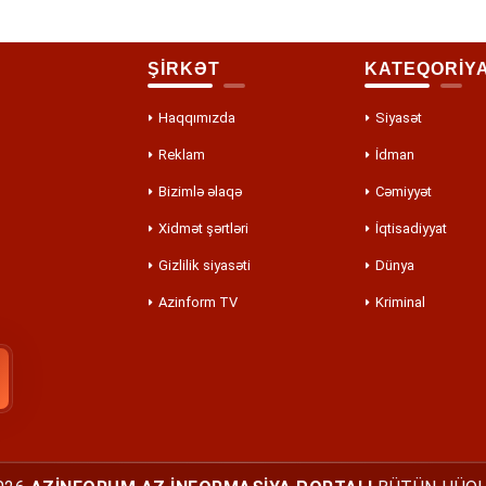
ŞİRKƏT
KATEQORİY
Haqqımızda
Siyasət
Reklam
İdman
Bizimlə əlaqə
Cəmiyyət
Xidmət şərtləri
İqtisadiyyat
Gizlilik siyasəti
Dünya
Azinform TV
Kriminal