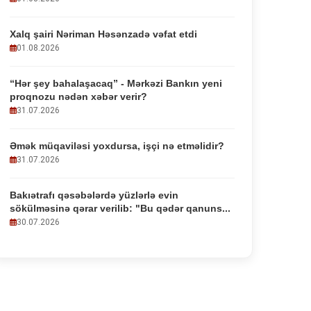
Xalq şairi Nəriman Həsənzadə vəfat etdi
01.08.2026
“Hər şey bahalaşacaq” - Mərkəzi Bankın yeni
proqnozu nədən xəbər verir?
31.07.2026
Əmək müqaviləsi yoxdursa, işçi nə etməlidir?
31.07.2026
Bakıətrafı qəsəbələrdə yüzlərlə evin
sökülməsinə qərar verilib: "Bu qədər qanuns...
30.07.2026