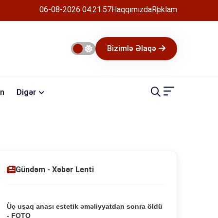
06-08-2026 04:21:57
Haqqımızda
Reklam
Bizimlə Əlaqə
n
Digər
Gündəm - Xəbər Lenti
Üç uşaq anası estetik əməliyyatdan sonra öldü
- FOTO