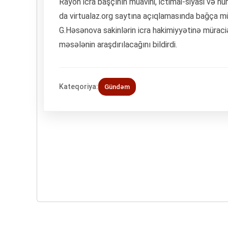
Rayon icra başçının müavini, ictimai-siyasi və 
da virtualaz.org saytına açıqlamasında bağça mü
G.Həsənova sakinlərin icra hakimiyyətinə müraciə
məsələnin araşdırılacağını bildirdi.
Kateqoriya:
Gündəm