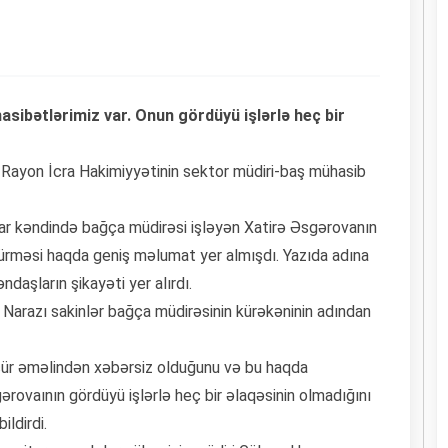
sibətlərimiz var. Onun gördüyü işlərlə heç bir
 Rayon İcra Hakimiyyətinin sektor müdiri-baş mühasib
ar kəndində bağça müdirəsi işləyən Xatirə Əsgərovanın
türməsi haqda geniş məlumat yer almışdı. Yazıda adına
daşların şikayəti yer alırdı.
Narazı sakinlər bağça müdirəsinin kürəkəninin adından
cür əməlindən xəbərsiz olduğunu və bu haqda
rovaının gördüyü işlərlə heç bir əlaqəsinin olmadığını
ldirdi.