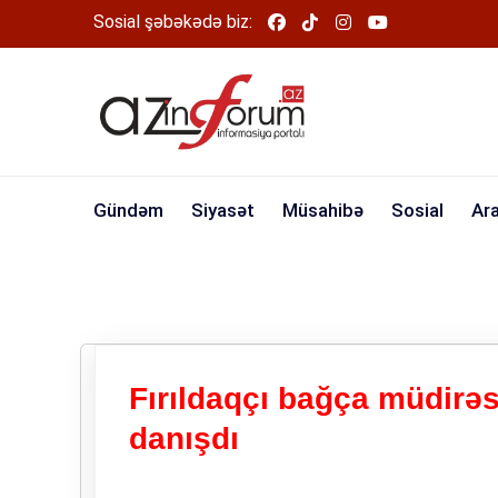
Sosial şəbəkədə biz:
Gündəm
Siyasət
Müsahibə
Sosial
Ar
Fırıldaqçı bağça müdirə
danışdı