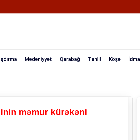
aşdırma
Mədəniyyət
Qarabağ
Təhlil
Köşə
İdma
sinin məmur kürəkəni