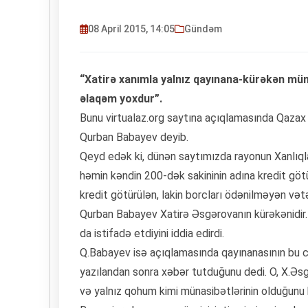
08 April 2015, 14:05
Gündəm
“Xatirə xanımla yalnız qayınana-kürəkən müna
əlaqəm yoxdur”.
Bunu virtualaz.org saytına açıqlamasında Qazax
Qurban Babayev deyib.
Qeyd edək ki, dünən saytımızda rayonun Xanlıql
həmin kəndin 200-dək sakininin adına kredit gö
kredit götürülən, lakin borcları ödənilməyən vətən
Qurban Babayev Xatirə Əsgərovanın kürəkənidir. 
da istifadə etdiyini iddia edirdi.
Q.Babayev isə açıqlamasında qayınanasının bu 
yazılandan sonra xəbər tutduğunu dedi. O, X.Əsgə
və yalnız qohum kimi münasibətlərinin olduğunu bi