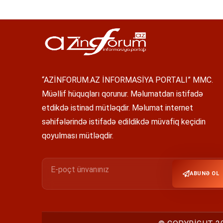
“AZİNFORUM.AZ İNFORMASİYA PORTALI” MMC.
Müəllif hüquqları qorunur. Məlumatdan istifadə
etdikdə istinad mütləqdir. Məlumat internet
səhifələrində istifadə edildikdə müvafiq keçidin
qoyulması mütləqdir.
ABUNƏ OL