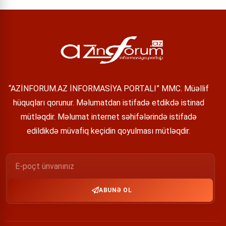
“AZİNFORUM.AZ İNFORMASİYA PORTALI” MMC. Müəllif
hüquqları qorunur. Məlumatdan istifadə etdikdə istinad
mütləqdir. Məlumat internet səhifələrində istifadə
edildikdə müvafiq keçidin qoyulması mütləqdir.
ABUNƏ OL