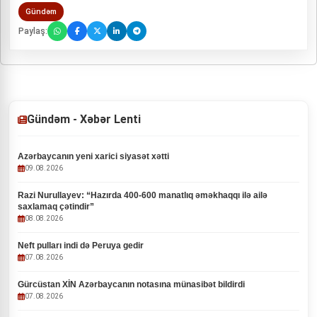
Gündəm
Paylaş:
Gündəm - Xəbər Lenti
Azərbaycanın yeni xarici siyasət xətti
09.08.2026
Razi Nurullayev: “Hazırda 400-600 manatlıq əməkhaqqı ilə ailə
saxlamaq çətindir”
08.08.2026
Neft pulları indi də Peruya gedir
07.08.2026
Gürcüstan XİN Azərbaycanın notasına münasibət bildirdi
07.08.2026