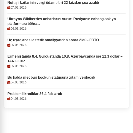
Neft şirkətlərinin vergi ödəmələri 22 faizdən çox azalıb
07.08.2026
Ukrayna Wildberries anbarlarını vurur: Rusiyanın nəhəng onlayn
platforması böhra...
06.08.2026
Üç uşaq anası estetik əməliyyatdan sonra öldü - FOTO
05.08.2026
Ermənistanda 8,4, Gürcüstanda 10,8, Azərbaycanda isə 12,3 dollar –
TARİFLƏR
05.08.2026
Bu halda məcburi köçkün statusuna xitam veriləcək
04.08.2026
Problemli kreditlər 36,4 faiz artıb
04.08.2026