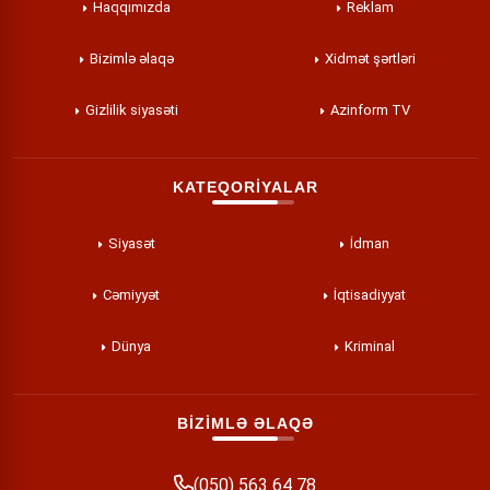
Haqqımızda
Reklam
Bizimlə əlaqə
Xidmət şərtləri
Gizlilik siyasəti
Azinform TV
KATEQORİYALAR
Siyasət
İdman
Cəmiyyət
İqtisadiyyat
Dünya
Kriminal
BİZİMLƏ ƏLAQƏ
(050) 563 64 78