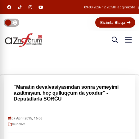
09-08-2026 12:20:58
Haqqımızda
Bizimlə Əlaqə
“Manatın devalvasiyasından sonra yeməyimi
azaltmışam, heç qulluqçum da yoxdur” -
Deputatlarla SORĞU
07 April 2015, 16:06
Gündəm