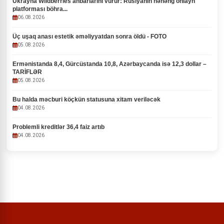
Ukrayna Wildberries anbarlarını vurur: Rusiyanın nəhəng onlayn
platforması böhra...
06.08.2026
Üç uşaq anası estetik əməliyyatdan sonra öldü - FOTO
05.08.2026
Ermənistanda 8,4, Gürcüstanda 10,8, Azərbaycanda isə 12,3 dollar –
TARİFLƏR
05.08.2026
Bu halda məcburi köçkün statusuna xitam veriləcək
04.08.2026
Problemli kreditlər 36,4 faiz artıb
04.08.2026