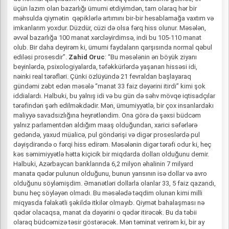
üçün lazım olan bazarlığı ümumi etdiyimdən, tam olaraq hər bir
məhsulda qiymətin qəpiklərlə artımını bir-bir hesablamağa vaxtım və
imkanlarım yoxdur. Düzdür, cüzi də olsa fərq hiss olunur. Məsələn,
əvvəl bazarlığa 100 manat xərcləyirdimsə, indi bu 105-110 manat
olub. Bir daha deyirəm ki, ümumi faydaların qarşısında normal qəbul
ediləsi prosesdir”.
Zahid Oruc
: “Bu məsələnin ən böyük ziyanı
beyinlərdə, psixologiyalarda, təfəkkürlərdə yaşanan hissəsi idi,
nəinki real tərəfləri. Çünki özlüyündə 21 fevraldan başlayaraq
gündəmi zəbt edən məsələ “manat 33 faiz dəyərini itirdi” kimi şok
iddialardı. Halbuki, bu yalnış idi və bu gün də səhv mövqe iqtisadçılar
tərəfindən şərh edilməkdədir. Mən, ümumiyyətlə, bir çox insanlardakı
maliyyə savadsızlığına heyrətləndim. Ona görə də şəxsi büdcəm
yalnız parlamentdən aldığım maaş olduğundan, xarici səfərlərə
gedəndə, yaxud müalicə, pul göndərişi və digər proseslərdə pul
dəyişdirəndə o fərqi hiss edirəm. Məsələnin digər tərəfi odur ki, heç
kəs səmimiyyətlə hətta kiçicik bir miqdarda dolları olduğunu demir.
Halbuki, Azərbaycan banklarında 6,2 milyon əhalinin 7 milyard
manata qədər pulunun olduğunu, bunun yarısının isə dollar və avro
olduğunu söyləmişdim. Əmanətləri dollarla olanlar 33, 5 faiz qazandı,
bunu heç söyləyən olmadı. Bu məsələdə təqdim olunan kimi milli
miqyasda fəlakətli şəkildə itkilər olmayıb. Qiymət bahalaşması nə
qədər olacaqsa, manat da dəyərini o qədər itirəcək. Bu da təbii
olaraq büdcəmizə təsir göstərəcək. Mən təminat verirəm ki, bir ay