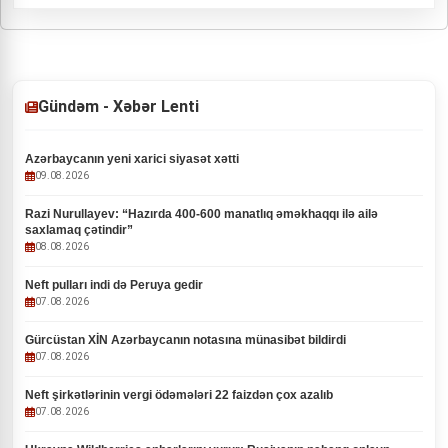
Gündəm - Xəbər Lenti
Azərbaycanın yeni xarici siyasət xətti
09.08.2026
Razi Nurullayev: “Hazırda 400-600 manatlıq əməkhaqqı ilə ailə
saxlamaq çətindir”
08.08.2026
Neft pulları indi də Peruya gedir
07.08.2026
Gürcüstan XİN Azərbaycanın notasına münasibət bildirdi
07.08.2026
Neft şirkətlərinin vergi ödəmələri 22 faizdən çox azalıb
07.08.2026