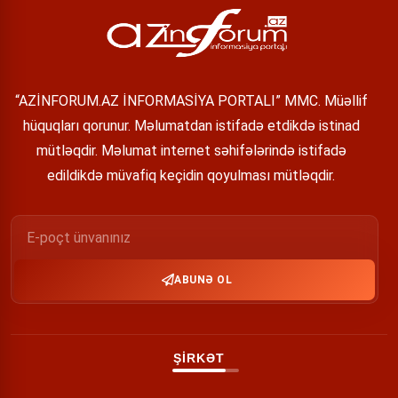
“AZİNFORUM.AZ İNFORMASİYA PORTALI” MMC. Müəllif
hüquqları qorunur. Məlumatdan istifadə etdikdə istinad
mütləqdir. Məlumat internet səhifələrində istifadə
edildikdə müvafiq keçidin qoyulması mütləqdir.
ABUNƏ OL
ŞİRKƏT