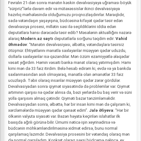
Fevralın 21-dən sonra manatın kəskin devalvasiyaya uğraması böyük
“sürpriz”lərlə davam edir və mütəxəssislər ikinci devalvasiyaya
hazırlıq mərhələsində olduğumuzu proqnozlaşdırırlar. Maraqlıdır,
sadə vətəndaşın yaşayışına, büdcəsinə kifayət qədər təsir edən
devalvasiya prosesi, millətin səsi ilə seçildiklərini iddia edən
deputatlara hansı dərəcədə təsir edib? Məsələnin aktuallığını nəzərə
alaraq
Modern.az saytı
deputatlarla sorğunu təqdim edir:
Vahid
Əhmədov
: “Manatın devalvasiyası, əlbəttə, vətəndaşlara təsirsiz
ötüşmür. Ehtiyatlarını manatla saxlayanlar müəyyən qədər uduzdu,
dollarla saxlayanlar isə qazandılar. Mən özüm ezamiyyətlə əlaqədar
vəsait yığırdım. Həmin vəsaiti banka manat olaraq yatırmışdım. Hamı
kimi mən də 33 faiz itirdim. Belə hesab edirəm ki, evdə və ya bankda
saxlanmasından asılı olmayaraq, manatla olan əmanətlər 33 faiz
ucuzlaşdı. Təbii olaraq insanlar müəyyən qədər zərər gördülər.
Devalvasiyadan sonra qiymət siyasətində də problemlər var. Qiymət
artımının qarşısı nə qədər alınsa da, bəzi yerlərdə bu baş verir və süni
yolla qarşısını almaq çətindir. Qiyməti bazar tənzimləməlidir.
Devalvasiyadan sonra, əlbəttə, hər bir insan kimi mən də çalşıram ki,
xərcləmələrdə müəyyən qədər qənaət edim”.
Jalə Əliyeva
: “Hər bir
ölkənin valyuta siyasəti var. Bəzən həyata keçirilən islahatlar ilk
baxışda ağrılı görünə bilir. Ümumi nəticə işin xeyrinədirsə və
büdcənin möhkəmləndirilməsinə xidmət edirsə, bunu normal
qarşılamaq lazımdır. Devalvasiya prosesini bir vətəndaş olaraq mən
də normal qarşıladım. Konkret olaraq şəxsi büdcəmə gəlincə, ev