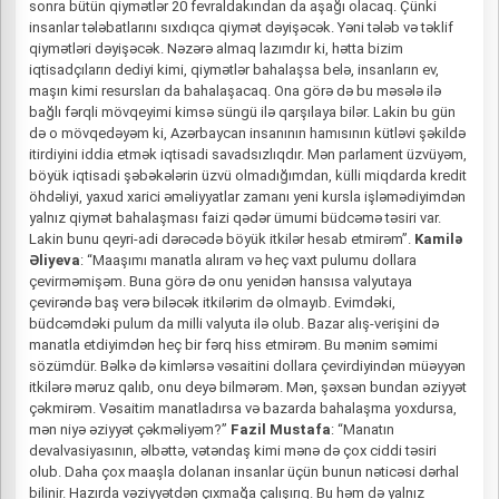
sonra bütün qiymətlər 20 fevraldakından da aşağı olacaq. Çünki
insanlar tələbatlarını sıxdıqca qiymət dəyişəcək. Yəni tələb və təklif
qiymətləri dəyişəcək. Nəzərə almaq lazımdır ki, hətta bizim
iqtisadçıların dediyi kimi, qiymətlər bahalaşsa belə, insanların ev,
maşın kimi resursları da bahalaşacaq. Ona görə də bu məsələ ilə
bağlı fərqli mövqeyimi kimsə süngü ilə qarşılaya bilər. Lakin bu gün
də o mövqedəyəm ki, Azərbaycan insanının hamısının kütləvi şəkildə
itirdiyini iddia etmək iqtisadi savadsızlıqdır. Mən parlament üzvüyəm,
böyük iqtisadi şəbəkələrin üzvü olmadığımdan, külli miqdarda kredit
öhdəliyi, yaxud xarici əməliyyatlar zamanı yeni kursla işləmədiyimdən
yalnız qiymət bahalaşması faizi qədər ümumi büdcəmə təsiri var.
Lakin bunu qeyri-adi dərəcədə böyük itkilər hesab etmirəm”.
Kamilə
Əliyeva
: “Maaşımı manatla alıram və heç vaxt pulumu dollara
çevirməmişəm. Buna görə də onu yenidən hansısa valyutaya
çevirəndə baş verə biləcək itkilərim də olmayıb. Evimdəki,
büdcəmdəki pulum da milli valyuta ilə olub. Bazar alış-verişini də
manatla etdiyimdən heç bir fərq hiss etmirəm. Bu mənim səmimi
sözümdür. Bəlkə də kimlərsə vəsaitini dollara çevirdiyindən müəyyən
itkilərə məruz qalıb, onu deyə bilmərəm. Mən, şəxsən bundan əziyyət
çəkmirəm. Vəsaitim manatladırsa və bazarda bahalaşma yoxdursa,
mən niyə əziyyət çəkməliyəm?”
Fazil Mustafa
: “Manatın
devalvasiyasının, əlbəttə, vətəndaş kimi mənə də çox ciddi təsiri
olub. Daha çox maaşla dolanan insanlar üçün bunun nəticəsi dərhal
bilinir. Hazırda vəziyyətdən çıxmağa çalışırıq. Bu həm də yalnız