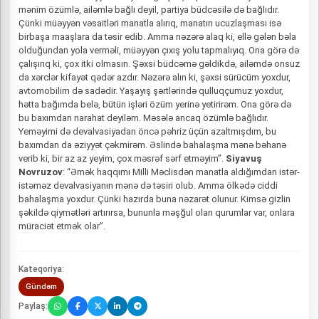
mənim özümlə, ailəmlə bağlı deyil, partiya büdcəsilə də bağlıdır.
Çünki müəyyən vəsaitləri manatla alırıq, manatın ucuzlaşması isə
birbaşa maaşlara da təsir edib. Amma nəzərə alaq ki, ellə gələn bəla
olduğundan yola verməli, müəyyən çıxış yolu tapmalıyıq. Ona görə də
çalışırıq ki, çox itki olmasın. Şəxsi büdcəmə gəldikdə, ailəmdə onsuz
da xərclər kifayət qədər azdır. Nəzərə alın ki, şəxsi sürücüm yoxdur,
avtomobilim də sadədir. Yaşayış şərtlərində qulluqçumuz yoxdur,
hətta bağımda belə, bütün işləri özüm yerinə yetirirəm. Ona görə də
bu baxımdan narahat deyiləm. Məsələ ancaq özümlə bağlıdır.
Yeməyimi də devalvasiyadan öncə pəhriz üçün azaltmışdım, bu
baxımdan da əziyyət çəkmirəm. Əslində bahalaşma mənə bəhanə
verib ki, bir az az yeyim, çox məsrəf sərf etməyim”.
Siyavuş
Novruzov
: “Əmək haqqımı Milli Məclisdən manatla aldığımdan istər-
istəməz devalvasiyanın mənə də təsiri olub. Amma ölkədə ciddi
bahalaşma yoxdur. Çünki hazırda buna nəzarət olunur. Kimsə gizlin
şəkildə qiymətləri artırırsa, bununla məşğul olan qurumlar var, onlara
müraciət etmək olar”.
Kateqoriya:
Gündəm
Paylaş: