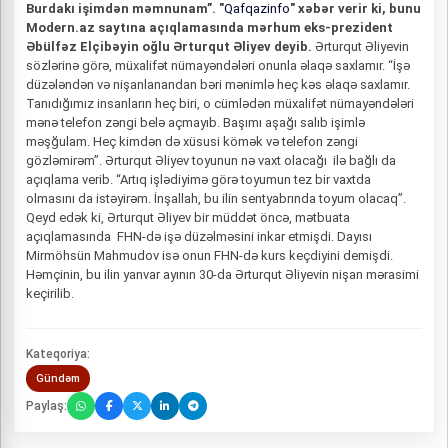
Burdakı işimdən məmnunam”. "
Qafqazinfo
" xəbər verir ki, bunu
Modern.az saytına açıqlamasında mərhum eks-prezident
Əbülfəz Elçibəyin oğlu Ərturqut Əliyev deyib.
Ərturqut Əliyevin
sözlərinə görə, müxalifət nümayəndələri onunla əlaqə saxlamır. “İşə
düzələndən və nişanlanandan bəri mənimlə heç kəs əlaqə saxlamır.
Tanıdığımız insanların heç biri, o cümlədən müxalifət nümayəndələri
mənə telefon zəngi belə açmayıb. Başımı aşağı salıb işimlə
məşğulam. Heç kimdən də xüsusi kömək və telefon zəngi
gözləmirəm”. Ərturqut Əliyev toyunun nə vaxt olacağı ilə bağlı da
açıqlama verib. “Artıq işlədiyimə görə toyumun tez bir vaxtda
olmasını da istəyirəm. İnşallah, bu ilin sentyabrında toyum olacaq”.
Qeyd edək ki, Ərturqut Əliyev bir müddət öncə, mətbuata
açıqlamasında FHN-də işə düzəlməsini inkar etmişdi. Dayısı
Mirmöhsün Mahmudov isə onun FHN-də kurs keçdiyini demişdi.
Həmçinin, bu ilin yanvar ayının 30-da Ərturqut Əliyevin nişan mərasimi
keçirilib.
Kateqoriya:
Gündəm
Paylaş: