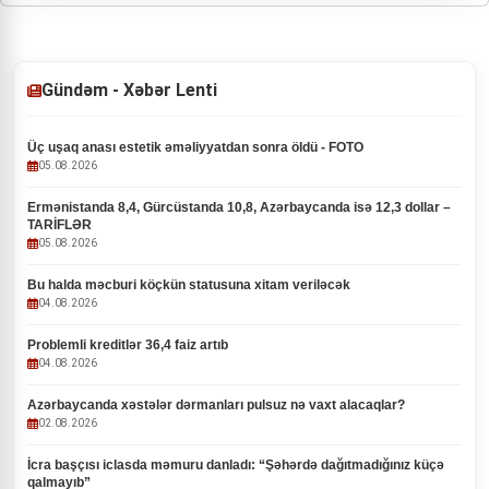
Gündəm - Xəbər Lenti
Üç uşaq anası estetik əməliyyatdan sonra öldü - FOTO
05.08.2026
Ermənistanda 8,4, Gürcüstanda 10,8, Azərbaycanda isə 12,3 dollar –
TARİFLƏR
05.08.2026
Bu halda məcburi köçkün statusuna xitam veriləcək
04.08.2026
Problemli kreditlər 36,4 faiz artıb
04.08.2026
Azərbaycanda xəstələr dərmanları pulsuz nə vaxt alacaqlar?
02.08.2026
İcra başçısı iclasda məmuru danladı: “Şəhərdə dağıtmadığınız küçə
qalmayıb”