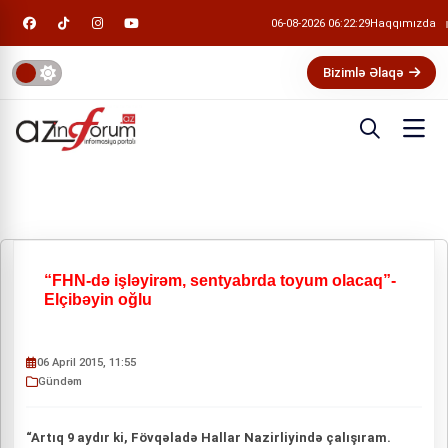
06-08-2026 06:22:29
Haqqımızda
Bizimlə Əlaqə
“FHN-də işləyirəm, sentyabrda toyum olacaq”-
Elçibəyin oğlu
06 April 2015, 11:55
Gündəm
“Artıq 9 aydır ki, Fövqəladə Hallar Nazirliyində çalışıram.