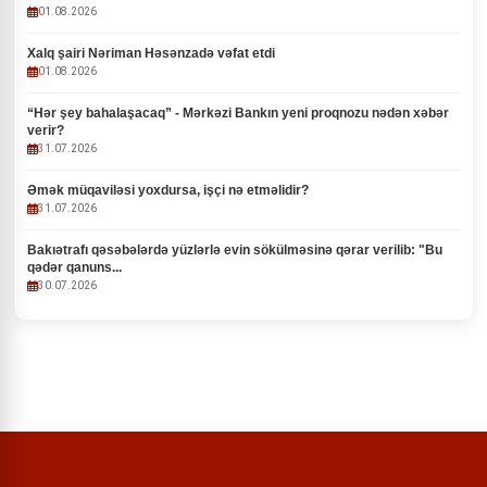
01.08.2026
Xalq şairi Nəriman Həsənzadə vəfat etdi
01.08.2026
“Hər şey bahalaşacaq” - Mərkəzi Bankın yeni proqnozu nədən xəbər
verir?
31.07.2026
Əmək müqaviləsi yoxdursa, işçi nə etməlidir?
31.07.2026
Bakıətrafı qəsəbələrdə yüzlərlə evin sökülməsinə qərar verilib: "Bu
qədər qanuns...
30.07.2026