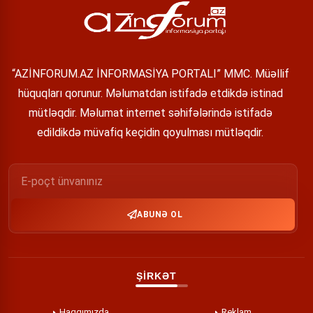
“AZİNFORUM.AZ İNFORMASİYA PORTALI” MMC. Müəllif
hüquqları qorunur. Məlumatdan istifadə etdikdə istinad
mütləqdir. Məlumat internet səhifələrində istifadə
edildikdə müvafiq keçidin qoyulması mütləqdir.
ABUNƏ OL
ŞİRKƏT
Haqqımızda
Reklam