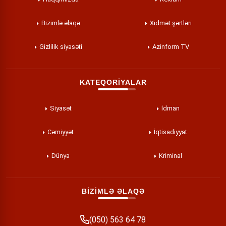
Bizimlə əlaqə
Xidmət şərtləri
Gizlilik siyasəti
Azinform TV
KATEQORİYALAR
Siyasət
İdman
Cəmiyyət
İqtisadiyyat
Dünya
Kriminal
BİZİMLƏ ƏLAQƏ
(050) 563 64 78