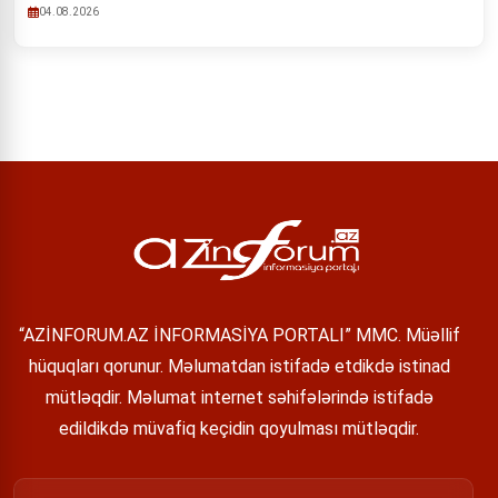
04.08.2026
“AZİNFORUM.AZ İNFORMASİYA PORTALI” MMC. Müəllif
hüquqları qorunur. Məlumatdan istifadə etdikdə istinad
mütləqdir. Məlumat internet səhifələrində istifadə
edildikdə müvafiq keçidin qoyulması mütləqdir.