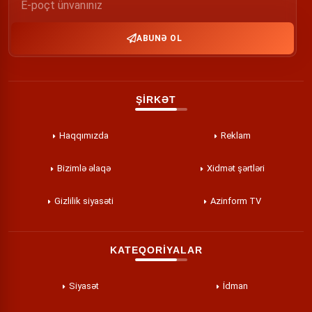
ABUNƏ OL
ŞİRKƏT
Haqqımızda
Reklam
Bizimlə əlaqə
Xidmət şərtləri
Gizlilik siyasəti
Azinform TV
KATEQORİYALAR
Siyasət
İdman