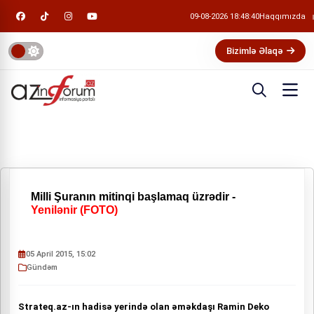
09-08-2026 18:48:40
Haqqımızda
Bizimlə Əlaqə
Milli Şuranın mitinqi başlamaq üzrədir -
Yenilənir (FOTO)
05 April 2015, 15:02
Gündəm
Strateq.az-ın hadisə yerində olan əməkdaşı Ramin Deko