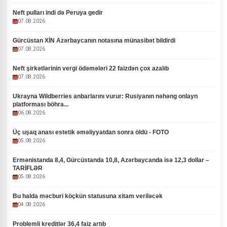
Neft pulları indi də Peruya gedir
07.08.2026
Gürcüstan XİN Azərbaycanın notasına münasibət bildirdi
07.08.2026
Neft şirkətlərinin vergi ödəmələri 22 faizdən çox azalıb
07.08.2026
Ukrayna Wildberries anbarlarını vurur: Rusiyanın nəhəng onlayn
platforması böhra...
06.08.2026
Üç uşaq anası estetik əməliyyatdan sonra öldü - FOTO
05.08.2026
Ermənistanda 8,4, Gürcüstanda 10,8, Azərbaycanda isə 12,3 dollar –
TARİFLƏR
05.08.2026
Bu halda məcburi köçkün statusuna xitam veriləcək
04.08.2026
Problemli kreditlər 36,4 faiz artıb