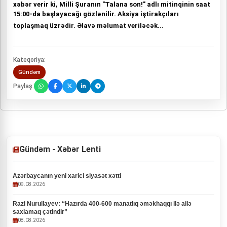
xəbər verir ki, Milli Şuranın "Talana son!" adlı mitinqinin saat
15:00-da başlayacağı gözlənilir. Aksiya iştirakçıları
toplaşmaq üzrədir. Әlavə məlumat veriləcək...
Kateqoriya:
Gündəm
Paylaş:
Gündəm - Xəbər Lenti
Azərbaycanın yeni xarici siyasət xətti
09.08.2026
Razi Nurullayev: “Hazırda 400-600 manatlıq əməkhaqqı ilə ailə
saxlamaq çətindir”
08.08.2026