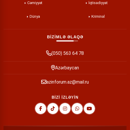
Cəmiyyət
İqtisadiyyat
Dünya
Kriminal
BİZİMLƏ ƏLAQƏ
(050) 563 64 78
Azərbaycan
azinforum.az@mail.ru
BİZİ İZLƏYİN