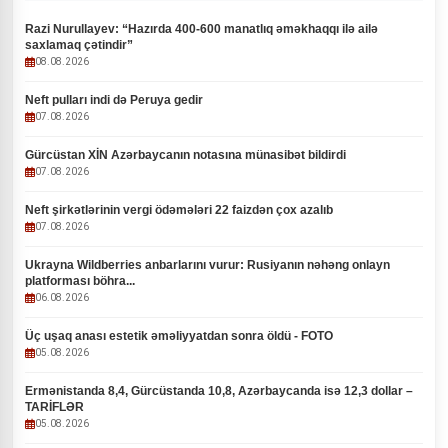
Razi Nurullayev: “Hazırda 400-600 manatlıq əməkhaqqı ilə ailə
saxlamaq çətindir”
08.08.2026
Neft pulları indi də Peruya gedir
07.08.2026
Gürcüstan XİN Azərbaycanın notasına münasibət bildirdi
07.08.2026
Neft şirkətlərinin vergi ödəmələri 22 faizdən çox azalıb
07.08.2026
Ukrayna Wildberries anbarlarını vurur: Rusiyanın nəhəng onlayn
platforması böhra...
06.08.2026
Üç uşaq anası estetik əməliyyatdan sonra öldü - FOTO
05.08.2026
Ermənistanda 8,4, Gürcüstanda 10,8, Azərbaycanda isə 12,3 dollar –
TARİFLƏR
05.08.2026