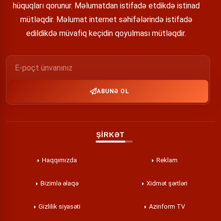
hüquqları qorunur. Məlumatdan istifadə etdikdə istinad
mütləqdir. Məlumat internet səhifələrində istifadə
edildikdə müvafiq keçidin qoyulması mütləqdir.
ABUNƏ OL
ŞİRKƏT
Haqqımızda
Reklam
Bizimlə əlaqə
Xidmət şərtləri
Gizlilik siyasəti
Azinform TV