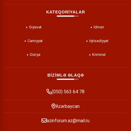
KATEQORİYALAR
Siyasət
İdman
Cəmiyyət
İqtisadiyyat
Dünya
Kriminal
BİZİMLƏ ƏLAQƏ
(050) 563 64 78
Azərbaycan
azinforum.az@mail.ru