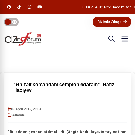
09-08-2026 08:13:56
Haqqımızda
Bizimlə Əlaqə
“Ən zəif komandanı çempion edərəm”- Hafiz
Hacıyev
03 April 2015, 20:03
Gündəm
“Bu addım çoxdan atılmalı idi. Çingiz Abdullayevin təyinatının