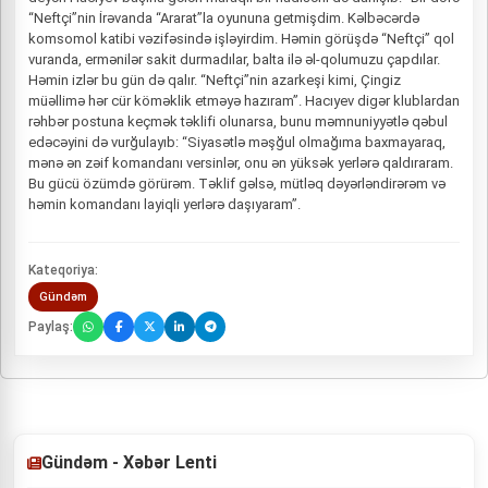
“Neftçi”nin İrəvanda “Ararat”la oyununa getmişdim. Kəlbəcərdə
komsomol katibi vəzifəsində işləyirdim. Həmin görüşdə “Neftçi” qol
vuranda, ermənilər sakit durmadılar, balta ilə əl-qolumuzu çapdılar.
Həmin izlər bu gün də qalır. “Neftçi”nin azarkeşi kimi, Çingiz
müəllimə hər cür köməklik etməyə hazıram”. Hacıyev digər klublardan
rəhbər postuna keçmək təklifi olunarsa, bunu məmnuniyyətlə qəbul
edəcəyini də vurğulayıb: “Siyasətlə məşğul olmağıma baxmayaraq,
mənə ən zəif komandanı versinlər, onu ən yüksək yerlərə qaldıraram.
Bu gücü özümdə görürəm. Təklif gəlsə, mütləq dəyərləndirərəm və
həmin komandanı layiqli yerlərə daşıyaram”.
Kateqoriya:
Gündəm
Paylaş:
Gündəm - Xəbər Lenti