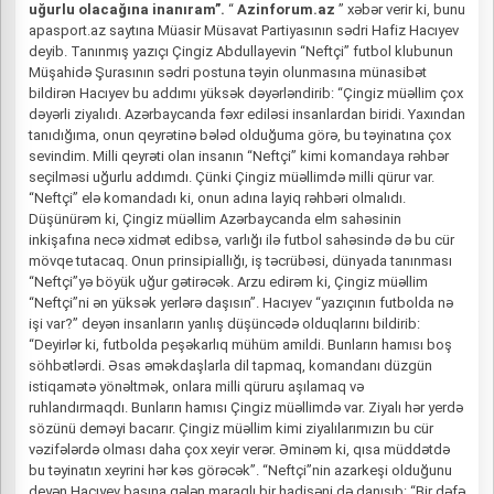
uğurlu olacağına inanıram”.
“
Azinforum.az
” xəbər verir ki, bunu
apasport.az saytına Müasir Müsavat Partiyasının sədri Hafiz Hacıyev
deyib. Tanınmış yazıçı Çingiz Abdullayevin “Neftçi” futbol klubunun
Müşahidə Şurasının sədri postuna təyin olunmasına münasibət
bildirən Hacıyev bu addımı yüksək dəyərləndirib: “Çingiz müəllim çox
dəyərli ziyalıdı. Azərbaycanda fəxr ediləsi insanlardan biridi. Yaxından
tanıdığıma, onun qeyrətinə bələd olduğuma görə, bu təyinatına çox
sevindim. Milli qeyrəti olan insanın “Neftçi” kimi komandaya rəhbər
seçilməsi uğurlu addımdı. Çünki Çingiz müəllimdə milli qürur var.
“Neftçi” elə komandadı ki, onun adına layiq rəhbəri olmalıdı.
Düşünürəm ki, Çingiz müəllim Azərbaycanda elm sahəsinin
inkişafına necə xidmət edibsə, varlığı ilə futbol sahəsində də bu cür
mövqe tutacaq. Onun prinsipiallığı, iş təcrübəsi, dünyada tanınması
“Neftçi”yə böyük uğur gətirəcək. Arzu edirəm ki, Çingiz müəllim
“Neftçi”ni ən yüksək yerlərə daşısın”. Hacıyev “yazıçının futbolda nə
işi var?” deyən insanların yanlış düşüncədə olduqlarını bildirib:
“Deyirlər ki, futbolda peşəkarlıq mühüm amildi. Bunların hamısı boş
söhbətlərdi. Əsas əməkdaşlarla dil tapmaq, komandanı düzgün
istiqamətə yönəltmək, onlara milli qüruru aşılamaq və
ruhlandırmaqdı. Bunların hamısı Çingiz müəllimdə var. Ziyalı hər yerdə
sözünü deməyi bacarır. Çingiz müəllim kimi ziyalılarımızın bu cür
vəzifələrdə olması daha çox xeyir verər. Əminəm ki, qısa müddətdə
bu təyinatın xeyrini hər kəs görəcək”. “Neftçi”nin azarkeşi olduğunu
deyən Hacıyev başına gələn maraqlı bir hadisəni də danışıb: “Bir dəfə