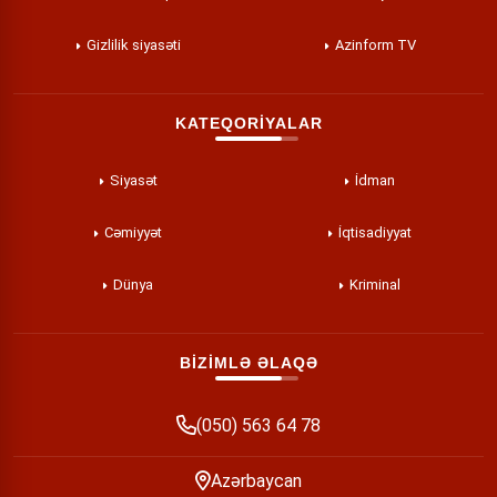
Gizlilik siyasəti
Azinform TV
KATEQORİYALAR
Siyasət
İdman
Cəmiyyət
İqtisadiyyat
Dünya
Kriminal
BİZİMLƏ ƏLAQƏ
(050) 563 64 78
Azərbaycan