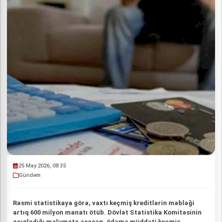
25 May 2026, 08:35
Gündəm
Rəsmi statistikaya görə, vaxtı keçmiş kreditlərin məbləği
artıq 600 milyon manatı ötüb. Dövlət Statistika Komitəsinin
açıqladığı məlumata əsasən, ödəmə müddəti keçmiş