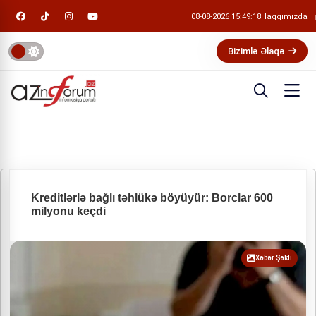
08-08-2026 15:49:18
Haqqımızda
Bizimlə Əlaqə
Kreditlərlə bağlı təhlükə böyüyür: Borclar 600
milyonu keçdi
Xəbər Şəkli