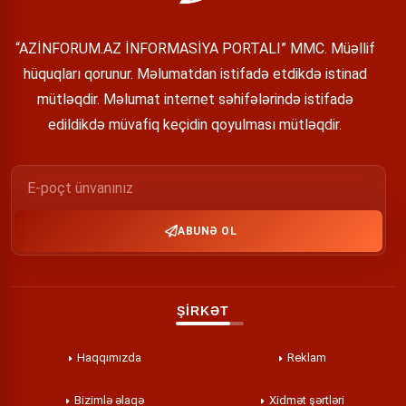
“AZİNFORUM.AZ İNFORMASİYA PORTALI” MMC. Müəllif
hüquqları qorunur. Məlumatdan istifadə etdikdə istinad
mütləqdir. Məlumat internet səhifələrində istifadə
edildikdə müvafiq keçidin qoyulması mütləqdir.
ABUNƏ OL
ŞİRKƏT
Haqqımızda
Reklam
Bizimlə əlaqə
Xidmət şərtləri