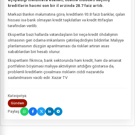
kreditlərin həcmi son bir il ərzində 28.7 faiz artıb.
Mərkəzi Bankın məlumatına görə, kreditlərin 93.8 faizi banklar, qalan
hissəsi isə bank olmayan kredit təşkilatları və kredit ittifaqları
tərəfindən verilib.
Ekspertlər bəzi hallarda vətəndaşların bir neçə kredit öhdəliyinin
olmasının geri ödəmə imkanlarını çətinləşdirdiyini bildirirlər. Maliyyə
planlamasının düzgün aparılmaması da riskləri artıran əsas
səbəblərdən biri hesab olunur.
Ekspertlərin fikrincə, bank sektorunda həm kredit, həm də əmanət
portfelinin böyüməsi maliyyə aktivliyinin artdığını göstərsə də,
problemli kreditlərin çoxalması risklərin ciddi nəzarətdə
saxlanılmasını vacib edir. Xəzər TV
Kateqoriya:
Gündəm
Paylaş: