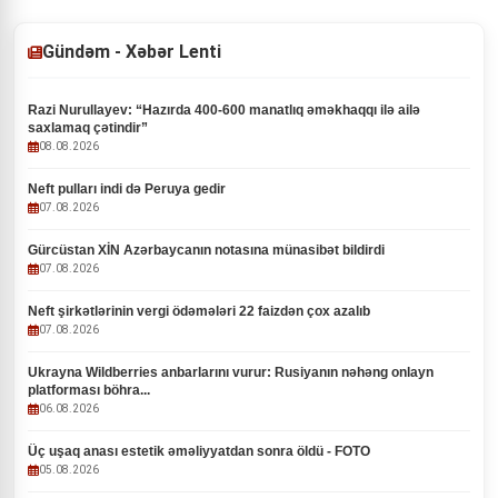
Gündəm - Xəbər Lenti
Razi Nurullayev: “Hazırda 400-600 manatlıq əməkhaqqı ilə ailə
saxlamaq çətindir”
08.08.2026
Neft pulları indi də Peruya gedir
07.08.2026
Gürcüstan XİN Azərbaycanın notasına münasibət bildirdi
07.08.2026
Neft şirkətlərinin vergi ödəmələri 22 faizdən çox azalıb
07.08.2026
Ukrayna Wildberries anbarlarını vurur: Rusiyanın nəhəng onlayn
platforması böhra...
06.08.2026
Üç uşaq anası estetik əməliyyatdan sonra öldü - FOTO
05.08.2026