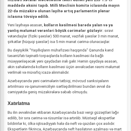
maddədə əksini tapıb. Milli Məclisin komitə iclasında mayın
22-də müzakirə olunan layihə artıq parlamentin plenar
iclasına tövsiyə edilib.
Yeni layihəyə əsasən,
kolların kəsilməsi barədə yalan və ya
yanlış məlumat verənləri böyük cərimələr gözləyir:
sıravi
vətəndaşlar (fiziki şəxslər) 500 manat, vəzifəli şəxslər 3 min manat,
şirkətlər (hüquqi şəxslər) isə 5 min manat cərimə olunacaqlar.
Bu dəyişiklik "Yaşıllıqların mühafizəsi haqqında" Qanunda kənd
təsərrüfatı təyinatlı torpaqlarda kolların kəsilməsi ilə bağlı
müəyyənləşəcək yeni qaydadan irəli gəlir. Həmin qaydaya əsasən,
əkin sahələrində kolların kəsilməsi üçün əvvəlcədən rəsmi məlumat
verilməli və müvafiq icazə alınmalıdır.
Azərbaycanda yeni cərimələrin tətbiqi, mövcud sanksiyaların
artırılması və qanunvericiliyin sərtləşdirilməsi bundan əvvəl də
cəmiyyətdə geniş müzakirələrə səbəb olmuşdu.
Xatırlatma
Bu ilin əvvəlindən etibarən Azərbaycanda bəzi vergi güzəştləri ləğv
edilib, bir sıra cərimə və rüsumlar isə artırılıb. Müstəqil ekspertlər
bildirirlər ki, ölkə iqtisadiyyatı hələ də neft və qazdan çox asılıdır.
Ekspertlərin fikrincə, Azərbaycanda neft hasilatının azalması və mart