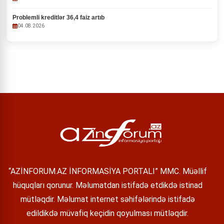
Problemli kreditlər 36,4 faiz artıb
04.08.2026
“AZİNFORUM.AZ İNFORMASİYA PORTALI” MMC. Müəllif
hüquqları qorunur. Məlumatdan istifadə etdikdə istinad
mütləqdir. Məlumat internet səhifələrində istifadə
edildikdə müvafiq keçidin qoyulması mütləqdir.