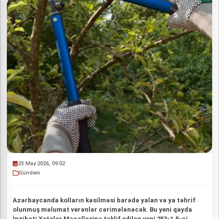
23 May 2026, 09:02
Gündəm
Azərbaycanda kolların kəsilməsi barədə yalan və ya təhrif
olunmuş məlumat verənlər cərimələnəcək. Bu yeni qayda
İnzibati Xətalar Məcəlləsinə təklif edilən yeni 253-1.5-ci