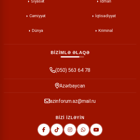
Siyasət
İdman
Cəmiyyət
İqtisadiyyat
Dünya
Kriminal
BİZİMLƏ ƏLAQƏ
(050) 563 64 78
Azərbaycan
azinforum.az@mail.ru
BİZİ İZLƏYİN