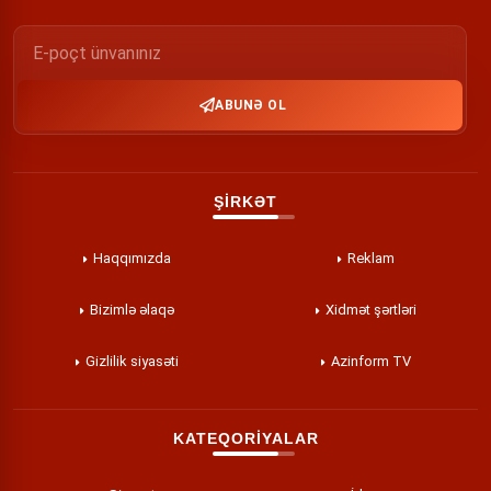
ABUNƏ OL
ŞİRKƏT
Haqqımızda
Reklam
Bizimlə əlaqə
Xidmət şərtləri
Gizlilik siyasəti
Azinform TV
KATEQORİYALAR