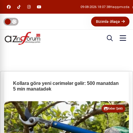
09-08-2026 18:07:39
Haqqımızda
Bizimlə Əlaqə
Kollara görə yeni cərimələr gəlir: 500 manatdan
5 min manatadək
Xəbər Şəkli