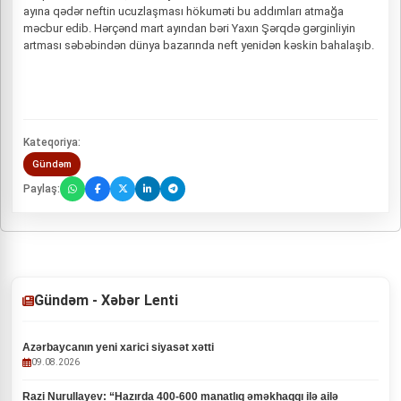
ayına qədər neftin ucuzlaşması hökuməti bu addımları atmağa
məcbur edib. Hərçənd mart ayından bəri Yaxın Şərqdə gərginliyin
artması səbəbindən dünya bazarında neft yenidən kəskin bahalaşıb.
Kateqoriya:
Gündəm
Paylaş:
Gündəm - Xəbər Lenti
Azərbaycanın yeni xarici siyasət xətti
09.08.2026
Razi Nurullayev: “Hazırda 400-600 manatlıq əməkhaqqı ilə ailə