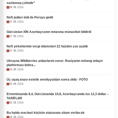
saxlamaq çətindir”
08.08.2026
Neft pulları indi də Peruya gedir
07.08.2026
Gürcüstan XİN Azərbaycanın notasına münasibət bildirdi
07.08.2026
Neft şirkətlərinin vergi ödəmələri 22 faizdən çox azalıb
07.08.2026
Ukrayna Wildberries anbarlarını vurur: Rusiyanın nəhəng onlayn
platforması böhra...
06.08.2026
Üç uşaq anası estetik əməliyyatdan sonra öldü - FOTO
05.08.2026
Ermənistanda 8,4, Gürcüstanda 10,8, Azərbaycanda isə 12,3 dollar –
TARİFLƏR
05.08.2026
Bu halda məcburi köçkün statusuna xitam veriləcək
04.08.2026