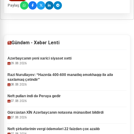
Paylaş:
Gündəm - Xəbər Lenti
Azərbaycanın yeni xarici siyasət xətti
09.08.2026
Razi Nurullayev: “Hazırda 400-600 manatlıq əməkhaqqı ilə ailə
saxlamaq çətindir”
08.08.2026
Neft pulları indi də Peruya gedir
07.08.2026
Gürcüstan XİN Azərbaycanın notasına münasibət bildirdi
07.08.2026
Neft şirkətlərinin vergi ödəmələri 22 faizdən çox azalıb
07.08.2026