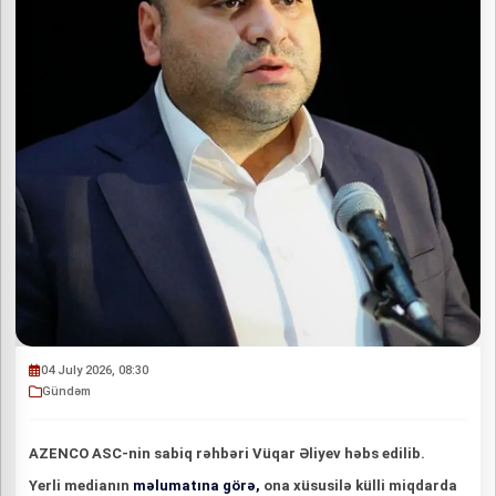
04 July 2026, 08:30
Gündəm
AZENCO ASC-nin sabiq rəhbəri Vüqar Əliyev həbs edilib.
Yerli medianın
məlumatına görə,
ona xüsusilə külli miqdarda