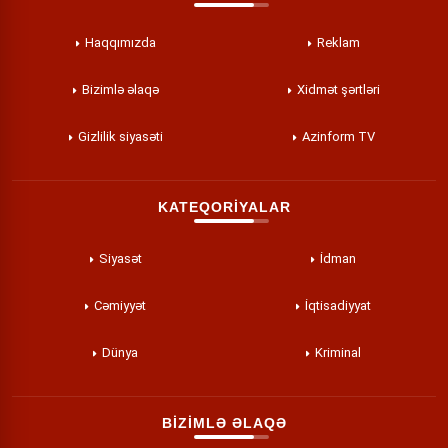
Haqqımızda
Reklam
Bizimlə əlaqə
Xidmət şərtləri
Gizlilik siyasəti
Azinform TV
KATEQORİYALAR
Siyasət
İdman
Cəmiyyət
İqtisadiyyat
Dünya
Kriminal
BİZİMLƏ ƏLAQƏ