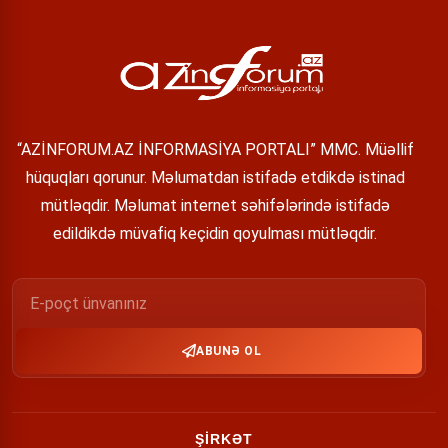
“AZİNFORUM.AZ İNFORMASİYA PORTALI” MMC. Müəllif
hüquqları qorunur. Məlumatdan istifadə etdikdə istinad
mütləqdir. Məlumat internet səhifələrində istifadə
edildikdə müvafiq keçidin qoyulması mütləqdir.
ABUNƏ OL
ŞİRKƏT