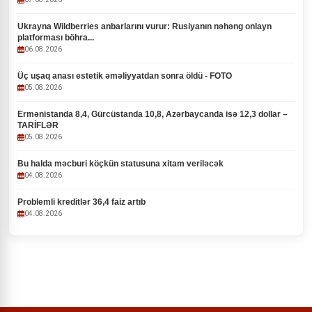
Ukrayna Wildberries anbarlarını vurur: Rusiyanın nəhəng onlayn
platforması böhra...
06.08.2026
Üç uşaq anası estetik əməliyyatdan sonra öldü - FOTO
05.08.2026
Ermənistanda 8,4, Gürcüstanda 10,8, Azərbaycanda isə 12,3 dollar –
TARİFLƏR
05.08.2026
Bu halda məcburi köçkün statusuna xitam veriləcək
04.08.2026
Problemli kreditlər 36,4 faiz artıb
04.08.2026