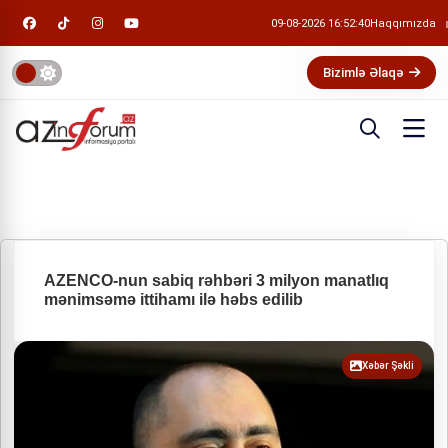
09-08-2026 16:52:40
Haqqımızda
Bizimlə Əlaqə
AZENCO-nun sabiq rəhbəri 3 milyon manatlıq
mənimsəmə ittihamı ilə həbs edilib
Xəbər Şəkli