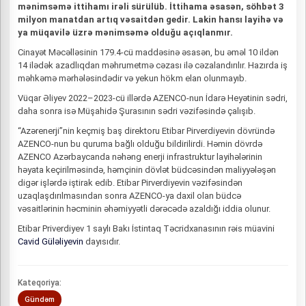
mənimsəmə ittihamı irəli sürülüb. İttihama əsasən, söhbət 3
milyon manatdan artıq vəsaitdən gedir. Lakin hansı layihə və
ya müqavilə üzrə mənimsəmə olduğu açıqlanmır.
Cinayət Məcəlləsinin 179.4-cü maddəsinə əsasən, bu əməl 10 ildən
14 ilədək azadlıqdan məhrumetmə cəzası ilə cəzalandırılır. Hazırda iş
məhkəmə mərhələsindədir və yekun hökm elan olunmayıb.
Vüqar Əliyev 2022–2023-cü illərdə AZENCO-nun İdarə Heyətinin sədri,
daha sonra isə Müşahidə Şurasının sədri vəzifəsində çalışıb.
“Azərenerji”nin keçmiş baş direktoru Etibar Pirverdiyevin dövründə
AZENCO-nun bu quruma bağlı olduğu bildirilirdi. Həmin dövrdə
AZENCO Azərbaycanda nəhəng enerji infrastruktur layihələrinin
həyata keçirilməsində, həmçinin dövlət büdcəsindən maliyyələşən
digər işlərdə iştirak edib. Etibar Pirverdiyevin vəzifəsindən
uzaqlaşdırılmasından sonra AZENCO-ya daxil olan büdcə
vəsaitlərinin həcminin əhəmiyyətli dərəcədə azaldığı iddia olunur.
Etibar Priverdiyev 1 saylı Bakı İstintaq Təcridxanasının rəis müavini
Cavid Güləliyevin
dayısıdır.
Kateqoriya:
Gündəm