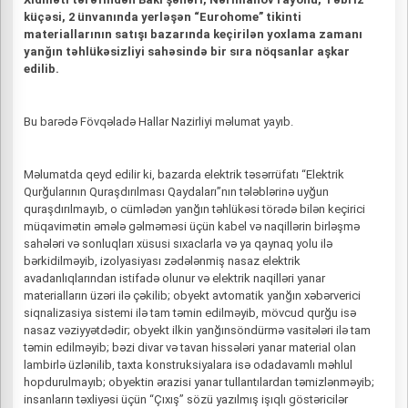
küçəsi, 2 ünvanında yerləşən “Eurohome” tikinti
materiallarının satışı bazarında keçirilən yoxlama zamanı
yanğın təhlükəsizliyi sahəsində bir sıra nöqsanlar aşkar
edilib.
Bu barədə Fövqəladə Hallar Nazirliyi məlumat yayıb.
Məlumatda qeyd edilir ki, bazarda elektrik təsərrüfatı “Elektrik
Qurğularının Quraşdırılması Qaydaları”nın tələblərinə uyğun
quraşdırılmayıb, o cümlədən yanğın təhlükəsi törədə bilən keçirici
müqavimətin əmələ gəlməməsi üçün kabel və naqillərin birləşmə
sahələri və sonluqları xüsusi sıxaclarla və ya qaynaq yolu ilə
bərkidilməyib, izolyasiyası zədələnmiş nasaz elektrik
avadanlıqlarından istifadə olunur və elektrik naqilləri yanar
materialların üzəri ilə çəkilib; obyekt avtomatik yanğın xəbərverici
siqnalizasiya sistemi ilə tam təmin edilməyib, mövcud qurğu isə
nasaz vəziyyətdədir; obyekt ilkin yanğınsöndürmə vasitələri ilə tam
təmin edilməyib; bəzi divar və tavan hissələri yanar material olan
lambirlə üzlənilib, taxta konstruksiyalara isə odadavamlı məhlul
hopdurulmayıb; obyektin ərazisi yanar tullantılardan təmizlənməyib;
insanların təxliyəsi üçün “Çıxış” sözü yazılmış işıqlı göstəricilər