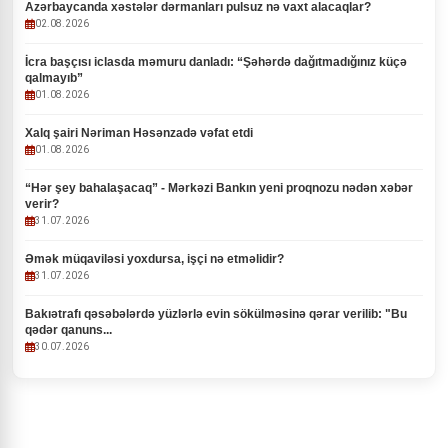
Azərbaycanda xəstələr dərmanları pulsuz nə vaxt alacaqlar?
02.08.2026
İcra başçısı iclasda məmuru danladı: “Şəhərdə dağıtmadığınız küçə
qalmayıb”
01.08.2026
Xalq şairi Nəriman Həsənzadə vəfat etdi
01.08.2026
“Hər şey bahalaşacaq” - Mərkəzi Bankın yeni proqnozu nədən xəbər
verir?
31.07.2026
Əmək müqaviləsi yoxdursa, işçi nə etməlidir?
31.07.2026
Bakıətrafı qəsəbələrdə yüzlərlə evin sökülməsinə qərar verilib: "Bu
qədər qanuns...
30.07.2026