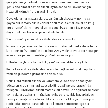
quraşdırılmayıb; obyektin əsaslı təmiri, yenidən qurulması və
genişləndirilməsi zamanı tikinti layihə sənədləri Dövlət Yanğın
Nəzarəti Xidməti ilə razılaşdırılmayıb.
Qeyd olunanları nəzərə alaraq, yanğın təhlükəsizliyi norma və
qaydalarının tələblərinin kobud pozulması faktları aşkar edilmiş,
“Eurohome” tikinti materiallarının satışı bazarınının fəaliyyətinin
dayandırılması barədə qərar qəbul olunub.
“Eurohome” iş adamı Azay Möhnətova məxsusdur.
Novxanıda yerləşən və illərdir ölkənin iri istirahət mərkəzlərindən biri
kimi tanınan “AF Hotel”in də sahibi Azay Möhnətovdur. Bir neçə gün
əvvəl sözügedən obyektdə yanğın baş verimişdi.
FHN-dən saytımıza bildirilib ki, yanğının səbəbləri araşdırılır.
Bu hadisələr Azay Möhnətovun adı ilə bağlı əvvəlki qalmaqalların
yenidən gündəmə gəlməsinə səbəb olub.
Uzun illərdir tikinti, turizm və kommersiya sektorunda fəaliyyət
göstərən iş adamının adı xüsusilə Binəqədi rayonu ərazisində
yerləşən “EuroHome” tikinti materialları bazarı ilə bağlı hadisələrdən
sonra daha çox hallanmağa başlayıb. 2019-cu ildə bazarda baş
vermiş iri yanğın yüzlərlə sahibkara ciddi maddi ziyan vurmuşdu.
Hadisədən sonra icarədarların bir hissəsi kompensasiya ala