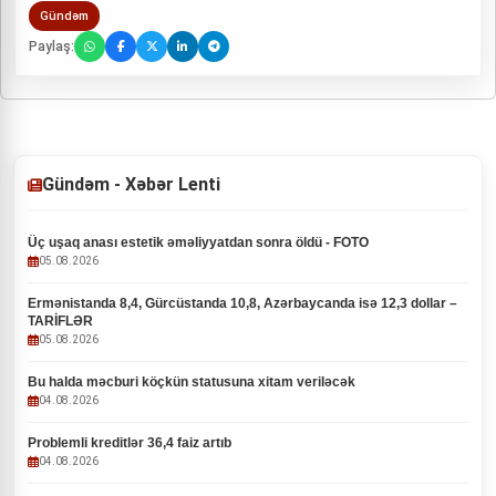
Gündəm
Paylaş:
Gündəm - Xəbər Lenti
Üç uşaq anası estetik əməliyyatdan sonra öldü - FOTO
05.08.2026
Ermənistanda 8,4, Gürcüstanda 10,8, Azərbaycanda isə 12,3 dollar –
TARİFLƏR
05.08.2026
Bu halda məcburi köçkün statusuna xitam veriləcək
04.08.2026
Problemli kreditlər 36,4 faiz artıb
04.08.2026