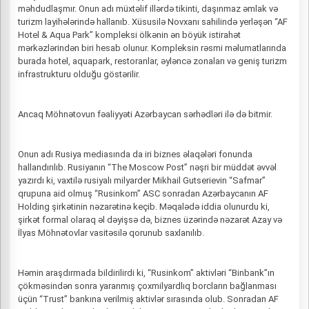
məhdudlaşmır. Onun adı müxtəlif illərdə tikinti, daşınmaz əmlak və
turizm layihələrində hallanıb. Xüsusilə Novxanı sahilində yerləşən “AF
Hotel & Aqua Park” kompleksi ölkənin ən böyük istirahət
mərkəzlərindən biri hesab olunur. Kompleksin rəsmi məlumatlarında
burada hotel, aquapark, restoranlar, əyləncə zonaları və geniş turizm
infrastrukturu olduğu göstərilir.
Ancaq Möhnətovun fəaliyyəti Azərbaycan sərhədləri ilə də bitmir.
Onun adı Rusiya mediasında da iri biznes əlaqələri fonunda
hallandırılıb. Rusiyanın “The Moscow Post” nəşri bir müddət əvvəl
yazırdı ki, vaxtilə rusiyalı milyarder Mikhail Gutserievin “Safmar”
qrupuna aid olmuş “Rusinkom” ASC sonradan Azərbaycanın AF
Holding şirkətinin nəzarətinə keçib. Məqalədə iddia olunurdu ki,
şirkət formal olaraq əl dəyişsə də, biznes üzərində nəzarət Azay və
İlyas Möhnətovlar vasitəsilə qorunub saxlanılıb.
Həmin araşdırmada bildirilirdi ki, “Rusinkom” aktivləri “Binbank”ın
çökməsindən sonra yaranmış çoxmilyardlıq borcların bağlanması
üçün “Trust” bankına verilmiş aktivlər sırasında olub. Sonradan AF