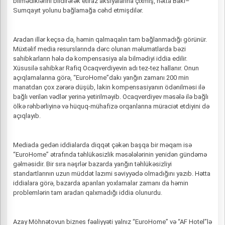
bilmədiklərini bildirərək etiraz aksiyalarına çıxmış, hətta Bakı–
Sumqayıt yolunu bağlamağa cəhd etmişdilər.
Aradan illər keçsə də, həmin qalmaqalın tam bağlanmadığı görünür.
Müxtəlif media resurslarında dərc olunan məlumatlarda bəzi
sahibkarların hələ də kompensasiya ala bilmədiyi iddia edilir.
Xüsusilə sahibkar Rafiq Ocaqverdiyevin adı tez-tez hallanır. Onun
açıqlamalarına görə, “EuroHome”dakı yanğın zamanı 200 min
manatdan çox zərərə düşüb, lakin kompensasiyanın ödənilməsi ilə
bağlı verilən vədlər yerinə yetirilməyib. Ocaqverdiyev məsələ ilə bağlı
ölkə rəhbərliyinə və hüquq-mühafizə orqanlarına müraciət etdiyini də
açıqlayıb.
Mediada gedən iddialarda diqqət çəkən başqa bir məqam isə
“EuroHome” ətrafında təhlükəsizlik məsələlərinin yenidən gündəmə
gəlməsidir. Bir sıra nəşrlər bazarda yanğın təhlükəsizliyi
standartlarının uzun müddət lazımi səviyyədə olmadığını yazıb. Hətta
iddialara görə, bazarda aparılan yoxlamalar zamanı da həmin
problemlərin tam aradan qalxmadığı iddia olunurdu.
Azay Möhnətovun biznes fəaliyyəti yalnız “EuroHome” və “AF Hotel”lə