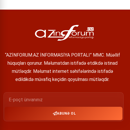
“AZİNFORUM.AZ İNFORMASİYA PORTALI” MMC. Müəllif
hüquqları qorunur. Məlumatdan istifadə etdikdə istinad
mütləqdir. Məlumat internet səhifələrində istifadə
edildikdə müvafiq keçidin qoyulması mütləqdir.
ABUNƏ OL