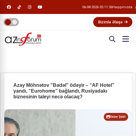
06-08-2026 05:11:36
Haqqımızda
Bizimlə Əlaqə
Azay Möhnətov "Bədəl" ödəyir – “AF Hotel”
yandı, “Eurohome” bağlandı, Rusiyadakı
biznesinin taleyi necə olacaq?
Xəbər Şəkli