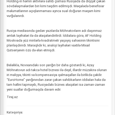
Holding-in həmin aktivlərə sahib çıxması Rusiyada da diqqət çəkən
sövdələşmələrdən biri kimi təqdim edilmişdi. Məqalədə benefisiar
məlumatlarının açıqlanmaması ayrıca sual doğuran məqam kimi
vurğulanırdı.
Rusiya mediasında gedən yazılarda Möhnətovların adı daşınmaz
əmlak layihələri ilə də əlaqələndirilirdi. İddialara görə, AF Holding
Moskvada yüz minlərlə kvadratmetr yaşayış sahəsinin tikintisini
planlaşdırırdı. Maraqlıdır ki, analoji layihələri vaxtilə Mixail
Qutseriyevin özü də elan etmişdi.
Beləliklə, Novxanıdakı son yanğın bir daha göstərdi ki, Azay
Möhnətovun adı təkcə hotel biznesi ilə deyil, illərdir müzakirə olunan
iri maliyyə, tikinti və kompensasiya qalmaqalları ilə birlikdə çəkilir.
“EuroHome” yanğınından zərər çəkən sahibkarların iddiaları hələ də
tam həllini tapmayıb, Rusiyadakı biznes əlaqələri isə zaman-zaman
yeni suallar doğurmaqda davam edir.
Tiraj.az
Kateqoriya: