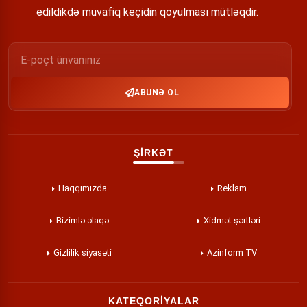
edildikdə müvafiq keçidin qoyulması mütləqdir.
ABUNƏ OL
ŞİRKƏT
Haqqımızda
Reklam
Bizimlə əlaqə
Xidmət şərtləri
Gizlilik siyasəti
Azinform TV
KATEQORİYALAR