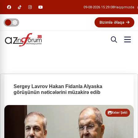
09-08-2026 15:29:08
Haqqımızda
Bizimlə Əlaqə
Sergey Lavrov Hakan Fidanla Alyaska
görüşünün nəticələrini müzakirə edib
Xəbər Şəkli