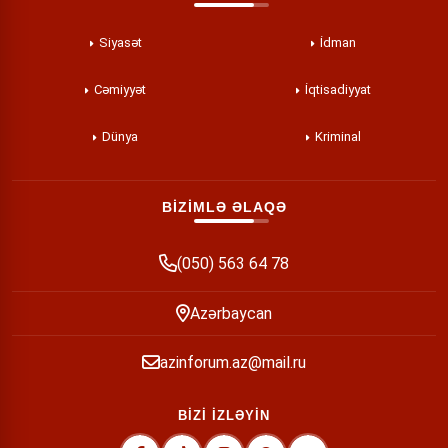
Siyasət
İdman
Cəmiyyət
İqtisadiyyat
Dünya
Kriminal
BİZİMLƏ ƏLAQƏ
(050) 563 64 78
Azərbaycan
azinforum.az@mail.ru
BİZİ İZLƏYİN