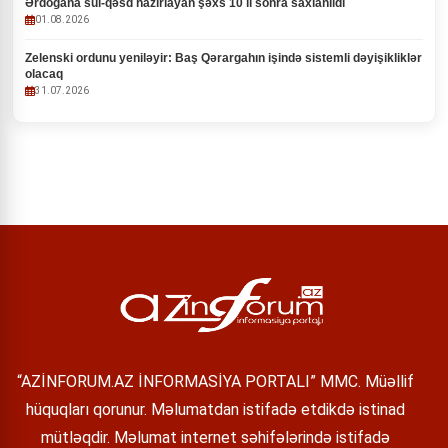
Ərdoğana sui-qəsd hazırlayan şəxs 10 il sonra saxlanıldı
01.08.2026
Zelenski ordunu yeniləyir: Baş Qərargahın işində sistemli dəyişikliklər
olacaq
31.07.2026
“AZİNFORUM.AZ İNFORMASİYA PORTALI” MMC. Müəllif
hüquqları qorunur. Məlumatdan istifadə etdikdə istinad
mütləqdir. Məlumat internet səhifələrində istifadə