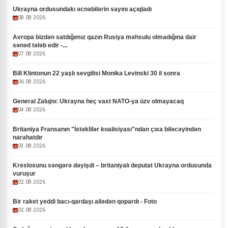
Ukrayna ordusundakı əcnəbilərin sayını açıqladı
08.08.2026
Avropa bizdən satdığımız qazın Rusiya məhsulu olmadığına dair
sənəd tələb edir -...
07.08.2026
Bill Klintonun 22 yaşlı sevgilisi Monika Levinski 30 il sonra
06.08.2026
General Zalujnı: Ukrayna heç vaxt NATO-ya üzv olmayacaq
04.08.2026
Britaniya Fransanın "İstəklilər koalisiyası"ndan çıxa biləcəyindən
narahatdır
03.08.2026
Kreslosunu səngərə dəyişdi – britaniyalı deputat Ukrayna ordusunda
vuruşur
02.08.2026
Bir raket yeddi bacı-qardaşı ailədən qopardı - Foto
02.08.2026