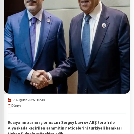
17 August 2025, 10:48
Dünya
Rusiyаnın xarici işlər naziri Sergey Lavrov ABŞ tərəfi ilə
Alyaskada keçirilən sammitin nəticələrini türkiyəli həmkarı
Hakan Fidanla müzakirə edib.