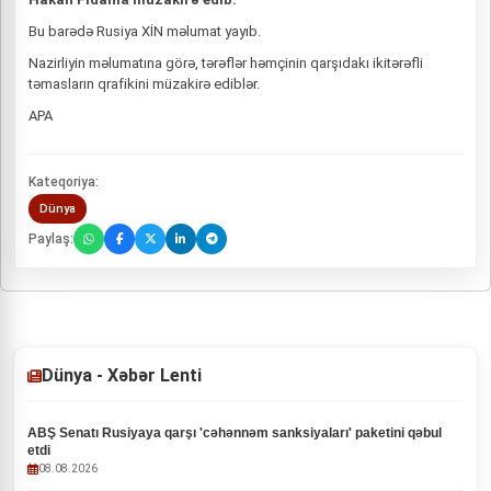
Bu barədə Rusiya XİN məlumat yayıb.
Nazirliyin məlumatına görə, tərəflər həmçinin qarşıdakı ikitərəfli
təmasların qrafikini müzakirə ediblər.
APA
Kateqoriya:
Dünya
Paylaş:
Dünya - Xəbər Lenti
ABŞ Senatı Rusiyaya qarşı 'cəhənnəm sanksiyaları' paketini qəbul
etdi
08.08.2026