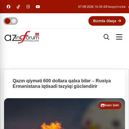
07-08-2026 16:35:43
Haqqımızda
Bizimlə Əlaqə
Qazın qiyməti 600 dollara qalxa bilər – Rusiya
Ermənistana iqtisadi təzyiqi gücləndirir
Xəbər Şəkli