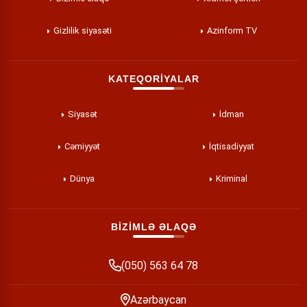
Gizlilik siyasəti
Azinform TV
KATEQORİYALAR
Siyasət
İdman
Cəmiyyət
İqtisadiyyat
Dünya
Kriminal
BİZİMLƏ ƏLAQƏ
(050) 563 64 78
Azərbaycan