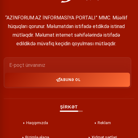
“AZİNFORUM.AZ İNFORMASİYA PORTALI” MMC. Müəllif
hüquqları qorunur. Məlumatdan istifadə etdikdə istinad
mütləqdir. Məlumat internet səhifələrində istifadə
edildikdə müvafiq keçidin qoyulması mütləqdir.
ABUNƏ OL
ŞİRKƏT
Haqqımızda
Reklam
Bizimlə əlaqə
Xidmət şərtləri