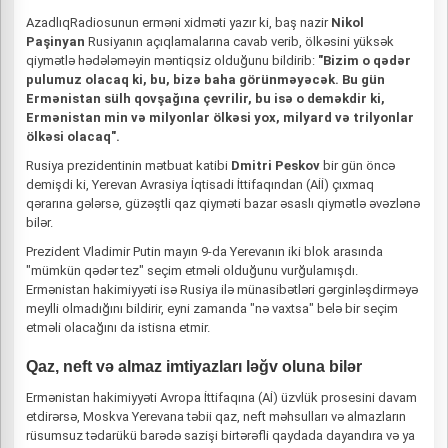
AzadlıqRadiosunun erməni xidməti yazır ki, baş nazir
Nikol
Paşinyan
Rusiyanın açıqlamalarına cavab verib, ölkəsini yüksək
qiymətlə hədələməyin məntiqsiz olduğunu bildirib:
"Bizim o qədər
pulumuz olacaq ki, bu, bizə baha görünməyəcək. Bu gün
Ermənistan sülh qovşağına çevrilir, bu isə o deməkdir ki,
Ermənistan min və milyonlar ölkəsi yox, milyard və trilyonlar
ölkəsi olacaq".
Rusiya prezidentinin mətbuat katibi
Dmitri Peskov
bir gün öncə
demişdi ki, Yerevan Avrasiya İqtisadi İttifaqından (Aİİ) çıxmaq
qərarına gələrsə, güzəştli qaz qiyməti bazar əsaslı qiymətlə əvəzlənə
bilər.
Prezident Vladimir Putin mayın 9-da Yerevanın iki blok arasında
"mümkün qədər tez" seçim etməli olduğunu vurğulamışdı.
Ermənistan hakimiyyəti isə Rusiya ilə münasibətləri gərginləşdirməyə
meylli olmadığını bildirir, eyni zamanda "nə vaxtsa" belə bir seçim
etməli olacağını da istisna etmir.
Qaz, neft və almaz imtiyazları ləğv oluna bilər
Ermənistan hakimiyyəti Avropa İttifaqına (Aİ) üzvlük prosesini davam
etdirərsə, Moskva Yerevana təbii qaz, neft məhsulları və almazların
rüsumsuz tədarükü barədə sazişi birtərəfli qaydada dayandıra və ya