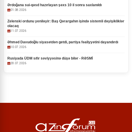
Ərdoğana sui-qəsd hazırlayan şəxs 10 il sonra saxlanıldı
01.08.2026
Zelenski ordunu yeniləyir: Baş Qərargahın işində sistemli dəyişikliklər
olacaq
31.07.2026
Əhməd Davudoğlu siyasətdən getdi, partiya fəaliyyətini dayandırdı
30.07.2026
Rusiyada ÜDM sıfır səviyyəsinə düşə bilər - RƏSMİ
28.07.2026