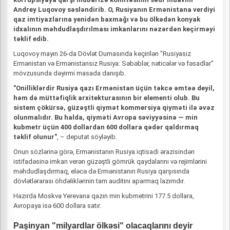
Andrey Luqovoy səsləndirib. O, Rusiyanın Ermənistana verdiyi
qaz imtiyazlarına yenidən baxmağı və bu ölkədən konyak
idxalının məhdudlaşdırılması imkanlarını nəzərdən keçirməyi
təklif edib.
Luqovoy mayın 26-da Dövlət Dumasında keçirilən "Rusiyasız
Ermənistan və Ermənistansız Rusiya: Səbəblər, nəticələr və fəsadlar"
mövzusunda dəyirmi masada danışıb.
"Onilliklərdir Rusiya qazı Ermənistan üçün təkcə əmtəə deyil,
həm də müttəfiqlik arxitekturasının bir elementi olub. Bu
sistem çökürsə, güzəştli qiymət kommersiya qiyməti ilə əvəz
olunmalıdır. Bu halda, qiyməti Avropa səviyyəsinə — min
kubmetr üçün 400 dollardan 600 dollara qədər qaldırmaq
təklif olunur"
, – deputat söyləyib.
Onun sözlərinə görə, Ermənistanın Rusiya iqtisadi ərazisindən
istifadəsinə imkan verən güzəştli gömrük qaydalarını və rejimlərini
məhdudlaşdırmaq, eləcə də Ermənistanın Rusiya qarşısında
dövlətlərarası öhdəliklərinin tam auditini aparmaq lazımdır.
Hazırda Moskva Yerevana qazın min kubmetrini 177.5 dollara,
Avropaya isə 600 dollara satır.
Paşinyan "milyardlar ölkəsi" olacaqlarını deyir