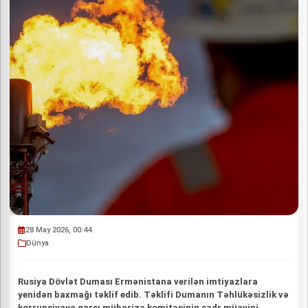
28 May 2026, 00:44
Dünya
Rusiya Dövlət Duması Ermənistana verilən imtiyazlara
yenidən baxmağı təklif edib. Təklifi Dumanın Təhlükəsizlik və
korrupsiyaya qarşı mübarizə komitəsinin sədr müavini