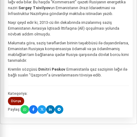
ləğv edə bilər. Bu haqda "Kommersant" qəzeti Rusiyanın energetika
naziri
Sergey Tsivilyov
un Ermənistanın Ərazi İdarəetməsi və
İnfrastruktur Nazirliyinə göndərdiyi məktuba istinadən yazıb.
Nəşr qeyd edir ki, 2013-cü ilin dekabrında imzalanmış saziş
Ermənistanın Avrasiya İqtisadi İttifaqına (Aİİ) qoşulması yolunda
növbəti addım olmuşdu.
Məlumata görə, saziş tərəflərdən birinin təşəbbüsü ilə dayandırılarsa,
Ermənistan Rusiyaya kompensasiya ödəməli və ya ödənilməmiş
məbləğləri tam bağlanana qədər Rusiya qarşısında dövlət borcu kimi
tanımalıdır.
Kremlin sözçüsü
Dmitri Peskov
Ermənistanla qaz sazişinin ləğvi ilə
bağlı sualın "Qazprom"a ünvanlanmasını tövsiyə edib.
Kateqoriya:
Dünya
Paylaş: