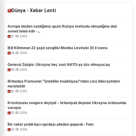
Dünya - Xəbər Lenti
Avropa bizdən satdığımız qazın Rusiya məhsulu olmadığına dair
sənəd tələb edir -...
07.08.2026
Bill Klintonun 22 yaşlı sevgilisi Monika Levinski 30 il sonra
06.08.2026
General Zalujnı: Ukrayna heç vaxt NATO-ya üzv olmayacaq
04.08.2026
Britaniya Fransanın "İstəklilər koalisiyası"ndan çıxa biləcəyindən
narahatdır
03.08.2026
Kreslosunu səngərə dəyişdi – britaniyalı deputat Ukrayna ordusunda
vuruşur
02.08.2026
Bir raket yeddi bacı-qardaşı ailədən qopardı - Foto
02.08.2026