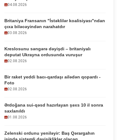
04.08.2026
Britaniya Fransanın "İstəklilər koalisiyası"ndan
çıxa biləcəyindən narahatdır
03.08.2026
Kreslosunu səngərə dəyişdi – britaniyalı
deputat Ukrayna ordusunda vuruşur
02.08.2026
Bir raket yeddi bacı-qardaşı ailədən qopardı -
Foto
02.08.2026
Ərdoğana sui-qəsd hazırlayan şəxs 10 il sonra
saxlanıldı
01.08.2026
Zelenski ordunu yeniləyir: Baş Qərargahın
işində sistemli dəyişikliklər olacaq