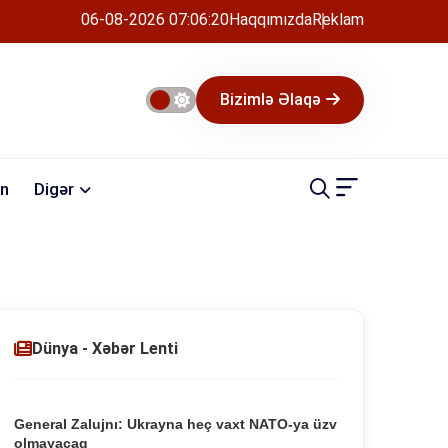
06-08-2026 07:06:20
Haqqımızda
Reklam
Bizimlə Əlaqə
n
Digər
Dünya - Xəbər Lenti
General Zalujnı: Ukrayna heç vaxt NATO-ya üzv
olmayacaq