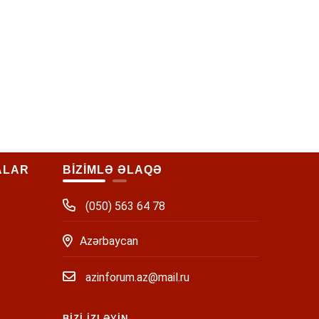
ALAR
BİZİMLƏ ƏLAQƏ
(050) 563 64 78
Azərbaycan
azinforum.az@mail.ru
BİZİ İZLƏYİN