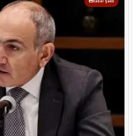
Xəbər Şəkli