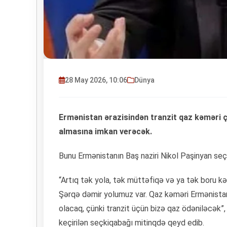
28 May 2026, 10:06
Dünya
Ermənistan ərazisindən tranzit qaz kəməri ç
almasına imkan verəcək.
Bunu Ermənistanın Baş naziri Nikol Paşinyan seçic
“Artıq tək yola, tək müttəfiqə və ya tək boru 
Şərqə dəmir yolumuz var. Qaz kəməri Ermənistan
olacaq, çünki tranzit üçün bizə qaz ödəniləcək”
keçirilən seçkiqabağı mitinqdə qeyd edib.