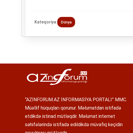
Kateqoriya:
Dünya
“AZİNFORUM.AZ İNFORMASİYA PORTALI” MMC.
Müəllif hüquqları qorunur. Məlumatdan istifadə
etdikdə istinad mütləqdir. Məlumat internet
səhifələrində istifadə edildikdə müvafiq keçidin
qoyulması mütləqdir.