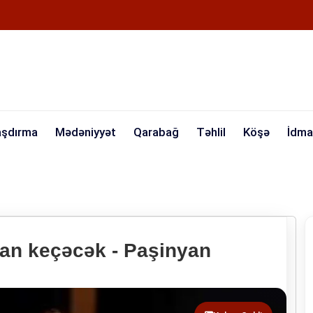
aşdırma
Mədəniyyət
Qarabağ
Təhlil
Köşə
İdma
an keçəcək - Paşinyan