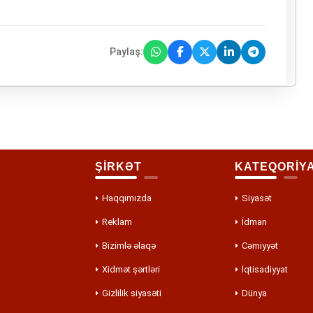
Paylaş:
ŞİRKƏT
KATEQORİY
Haqqımızda
Siyasət
Reklam
İdman
Bizimlə əlaqə
Cəmiyyət
Xidmət şərtləri
İqtisadiyyat
Gizlilik siyasəti
Dünya