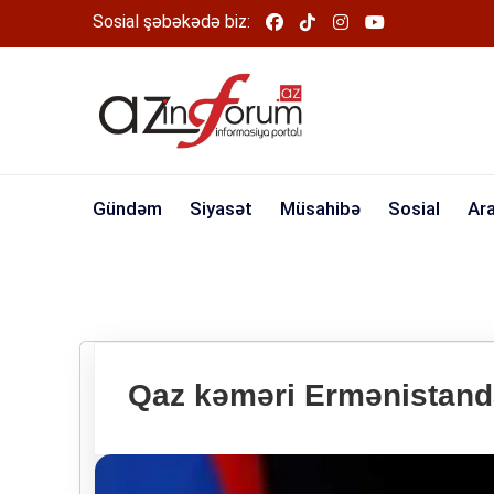
Sosial şəbəkədə biz:
Gündəm
Siyasət
Müsahibə
Sosial
Ar
Qaz kəməri Ermənistand