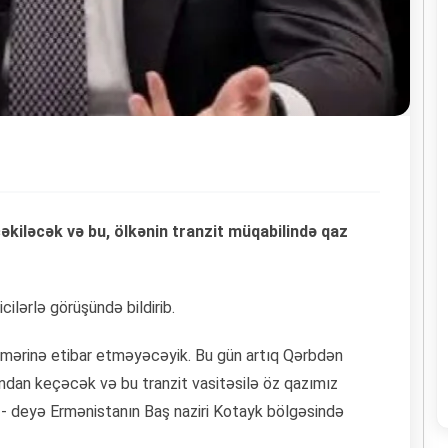
əkiləcək və bu, ölkənin tranzit müqabilində qaz
ilərlə görüşündə bildirib.
kəmərinə etibar etməyəcəyik. Bu gün artıq Qərbdən
dan keçəcək və bu tranzit vasitəsilə öz qazımız
, - deyə Ermənistanın Baş naziri Kotayk bölgəsində