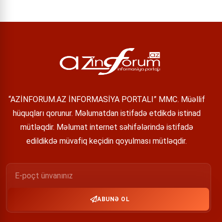
“AZİNFORUM.AZ İNFORMASİYA PORTALI” MMC. Müəllif
hüquqları qorunur. Məlumatdan istifadə etdikdə istinad
mütləqdir. Məlumat internet səhifələrində istifadə
edildikdə müvafiq keçidin qoyulması mütləqdir.
ABUNƏ OL