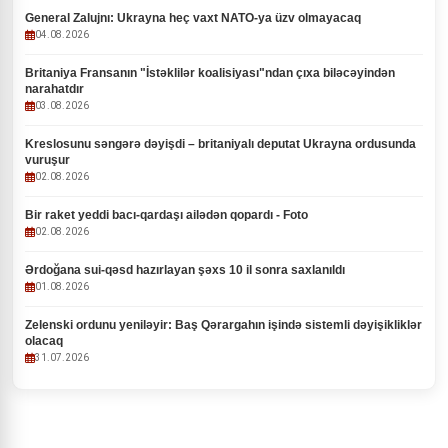
General Zalujnı: Ukrayna heç vaxt NATO-ya üzv olmayacaq
04.08.2026
Britaniya Fransanın "İstəklilər koalisiyası"ndan çıxa biləcəyindən
narahatdır
03.08.2026
Kreslosunu səngərə dəyişdi – britaniyalı deputat Ukrayna ordusunda
vuruşur
02.08.2026
Bir raket yeddi bacı-qardaşı ailədən qopardı - Foto
02.08.2026
Ərdoğana sui-qəsd hazırlayan şəxs 10 il sonra saxlanıldı
01.08.2026
Zelenski ordunu yeniləyir: Baş Qərargahın işində sistemli dəyişikliklər
olacaq
31.07.2026