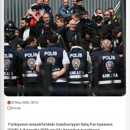
25 May 2026, 08:33
Dünya
Türkiyənin müxalifətdəki Cümhuriyyət Xalq Partiyasının
(CHP) 4-5 noyabr 2023-cü ildə keçirilən qurultayın