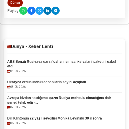
Dünya
Paylaş:
Dünya - Xəbər Lenti
ABŞ Senatı Rusiyaya qarşı 'cəhənnəm sanksiyaları' paketini qəbul
etdi
08.08.2026
Ukrayna ordusundakı əcnəbilərin sayını açıqladı
08.08.2026
Avropa bizdən satdığımız qazın Rusiya məhsulu olmadığına dair
sənəd tələb edir -...
07.08.2026
Bill Klintonun 22 yaşlı sevgilisi Monika Levinski 30 il sonra
06.08.2026