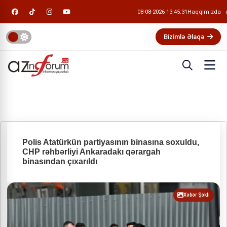
08-08-2026 13:45:31
Haqqımızda
Bizimlə Əlaqə
Polis Atatürkün partiyasının binasına soxuldu,
CHP rəhbərliyi Ankaradakı qərargah
binasından çıxarıldı
Xəbər Şəkli