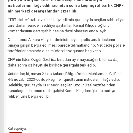
nəticələrinin ləğv edilməsindən sonra keçmiş rəhbərlik CHP-
nin mərkəzi qərargahından çıxarılıb.
“TRT Haber” xəbər verir ki, ləğv edilmiş qurultayda seçilən rəhbərliyin
tərəfdarları yenidən sədrliyə qaytarılan Kemal Kılıçdaroğlunun
komandasının qərargah binasına daxil olmasını əngəlləyib.
Daha sonra Ankara vilayət administrasiyası polis əməkdaşlarını
binaya girişin bərpa edilməsi barədə təlimatlandırıb. Nəticədə polislə
tərəfdarlar arasında qısa müddətli toqquşma baş verib.
CHP-nin lideri Özgür Özel isə binadan ayrılmayacağını bildirsə də,
daha sonra öz heyəti ilə birlikdə qərargahı tərk edib.
Xatırladaq ki, mayın 21-də Ankara Bölgə Ədalət Məhkəməsi CHP-nin
4-5 noyabr 2023-cü ildə keçirilən qurultayının nəticələrini ləğv edib.
Beləliklə, qurultayda CHP sədri seçilən Özgür Özel vəzifəsindən
kənarlaşdırılıb, onun qalib gəldiyi Kamal Kılıçdaroğlu isə partiya
rəhbərliyinə bərpa edilib.
Kateqoriya: