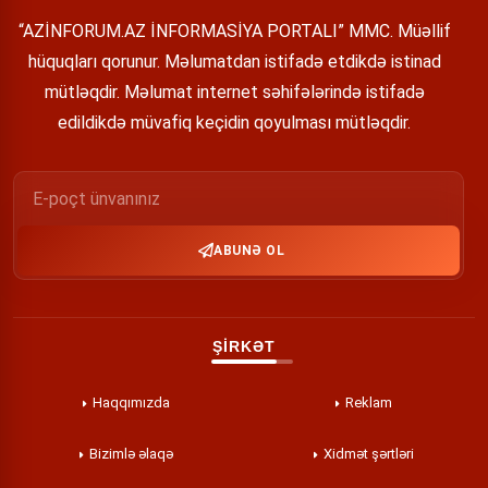
“AZİNFORUM.AZ İNFORMASİYA PORTALI” MMC. Müəllif
hüquqları qorunur. Məlumatdan istifadə etdikdə istinad
mütləqdir. Məlumat internet səhifələrində istifadə
edildikdə müvafiq keçidin qoyulması mütləqdir.
ABUNƏ OL
ŞİRKƏT
Haqqımızda
Reklam
Bizimlə əlaqə
Xidmət şərtləri