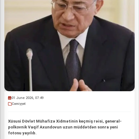
01 June 2026, 07:49
Cəmiyyət
Xüsusi Dövlət Mühafizə Xidmətinin keçmiş rəisi, general-
polkovnik Vaqif Axundovun uzun müddətdən sonra yeni
fotosu yayılıb.