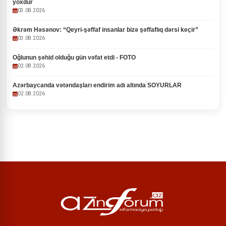
yoxdur
03.08.2026
Əkrəm Həsənov: “Qeyri-şəffaf insanlar bizə şəffaflıq dərsi keçir”
03.08.2026
Oğlunun şəhid olduğu gün vəfat etdi - FOTO
02.08.2026
Azərbaycanda vətəndaşları endirim adı altında SOYURLAR
02.08.2026