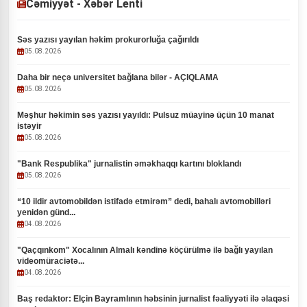
Cəmiyyət - Xəbər Lenti
Səs yazısı yayılan həkim prokurorluğa çağırıldı
05.08.2026
Daha bir neçə universitet bağlana bilər - AÇIQLAMA
05.08.2026
Məşhur həkimin səs yazısı yayıldı: Pulsuz müayinə üçün 10 manat
istəyir
05.08.2026
"Bank Respublika" jurnalistin əməkhaqqı kartını bloklandı
05.08.2026
“10 ildir avtomobildən istifadə etmirəm” dedi, bahalı avtomobilləri
yenidən günd...
04.08.2026
"Qaçqınkom" Xocalının Almalı kəndinə köçürülmə ilə bağlı yayılan
videomüraciətə...
04.08.2026
Baş redaktor: Elçin Bayramlının həbsinin jurnalist fəaliyyəti ilə əlaqəsi