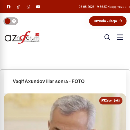
06-08-2026 19:56:51
Haqqımızda
Bizimlə Əlaqə
Vaqif Axundov illər sonra - FOTO
Xəbər Şəkli