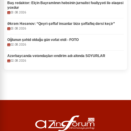
Baş redaktor: Elçin Bayramlının həbsinin jurnalist fəaliyyəti ilə əlaqəsi
yoxdur
03.08.2026
Əkrəm Həsənov: “Qeyri-şəffaf insanlar bizə şəffaflıq dərsi keçir”
03.08.2026
Oğlunun şəhid olduğu gün vəfat etdi - FOTO
02.08.2026
Azərbaycanda vətəndaşları endirim adı altında SOYURLAR
02.08.2026