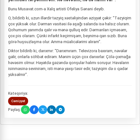
Bunu Musavat.com-a Xalq artisti Ofeliya Sənani deyib.
O, bildirib ki, uzun illərdir təzyiq xəstəliyindən əziyyət çəkir: "Təzyiqim
çox yüksək olur. Dərman vasitəsi ilə aşağı salanda isə halsız oluram.
Qohumum yanımda qalır və mənə qulluq edir. Dərmanları içməsəm,
çox pis olaram. Çünki infarkt keçirmişəm, beynimə qan sızıb. Buna
görə huşsuzlaşma olur. Amma müalicələrimi alıram".
Diktor bildirib ki, darıxmır: "Darıxmıram. Televizora baxıram, nəvələr
gəlir, onlarla söhbət edirəm. Mənim üçün çox darıxırlar. Çölə çıxmağa
həvəsim olmur. Həyətdə gəzəndə qonşular halımı soruşur. Havaların
isinməsinə sevinirəm, isti mənə yaxşı təsir edir, təzyiqim də o qədər
yüksəlmir".
Kateqoriya:
Cəmiyyət
Paylaş: