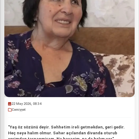
22 May 2026, 08:34
Cəmiyyət
"Yaş öz sözünü deyir. Səhhətim irəli getməkdən, geri gedir.
Heç nəyə halım olmur. Səhər açılandan divanda oturub
yerimdən tərpənmirəm. Nə həvəsim, nə də halım var".