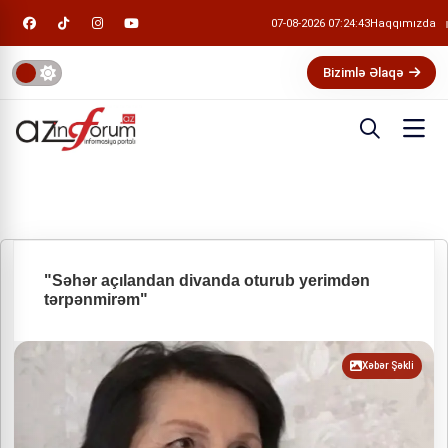
07-08-2026 07:24:43
Haqqımızda
Bizimlə Əlaqə
"Səhər açılandan divanda oturub yerimdən
tərpənmirəm"
Xəbər Şəkli