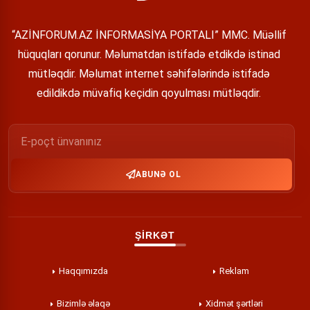
“AZİNFORUM.AZ İNFORMASİYA PORTALI” MMC. Müəllif
hüquqları qorunur. Məlumatdan istifadə etdikdə istinad
mütləqdir. Məlumat internet səhifələrində istifadə
edildikdə müvafiq keçidin qoyulması mütləqdir.
ABUNƏ OL
ŞİRKƏT
Haqqımızda
Reklam
Bizimlə əlaqə
Xidmət şərtləri