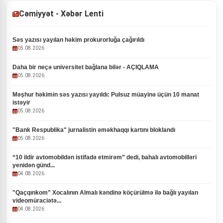
Cəmiyyət - Xəbər Lenti
Səs yazısı yayılan həkim prokurorluğa çağırıldı
05.08.2026
Daha bir neçə universitet bağlana bilər - AÇIQLAMA
05.08.2026
Məşhur həkimin səs yazısı yayıldı: Pulsuz müayinə üçün 10 manat
istəyir
05.08.2026
"Bank Respublika" jurnalistin əməkhaqqı kartını bloklandı
05.08.2026
“10 ildir avtomobildən istifadə etmirəm” dedi, bahalı avtomobilləri
yenidən günd...
04.08.2026
"Qaçqınkom" Xocalının Almalı kəndinə köçürülmə ilə bağlı yayılan
videomüraciətə...
04.08.2026