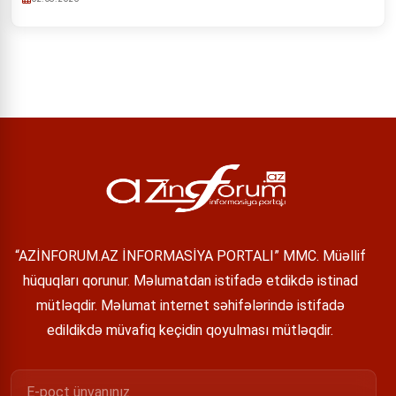
“AZİNFORUM.AZ İNFORMASİYA PORTALI” MMC. Müəllif
hüquqları qorunur. Məlumatdan istifadə etdikdə istinad
mütləqdir. Məlumat internet səhifələrində istifadə
edildikdə müvafiq keçidin qoyulması mütləqdir.