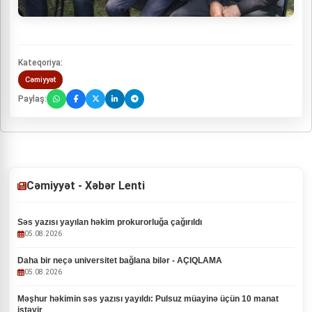
Kateqoriya:
Cəmiyyət
Paylaş:
Cəmiyyət - Xəbər Lenti
Səs yazısı yayılan həkim prokurorluğa çağırıldı
05.08.2026
Daha bir neçə universitet bağlana bilər - AÇIQLAMA
05.08.2026
Məşhur həkimin səs yazısı yayıldı: Pulsuz müayinə üçün 10 manat
istəyir