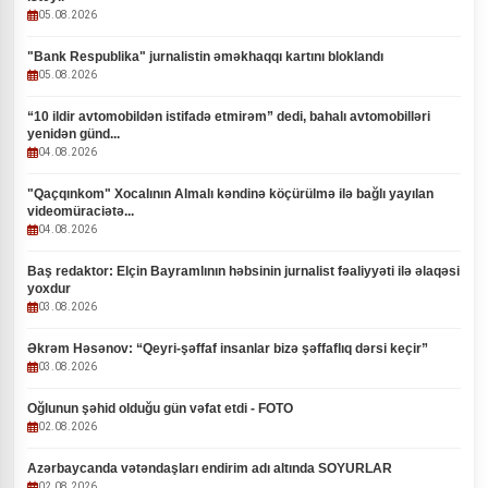
05.08.2026
"Bank Respublika" jurnalistin əməkhaqqı kartını bloklandı
05.08.2026
“10 ildir avtomobildən istifadə etmirəm” dedi, bahalı avtomobilləri
yenidən günd...
04.08.2026
"Qaçqınkom" Xocalının Almalı kəndinə köçürülmə ilə bağlı yayılan
videomüraciətə...
04.08.2026
Baş redaktor: Elçin Bayramlının həbsinin jurnalist fəaliyyəti ilə əlaqəsi
yoxdur
03.08.2026
Əkrəm Həsənov: “Qeyri-şəffaf insanlar bizə şəffaflıq dərsi keçir”
03.08.2026
Oğlunun şəhid olduğu gün vəfat etdi - FOTO
02.08.2026
Azərbaycanda vətəndaşları endirim adı altında SOYURLAR
02.08.2026