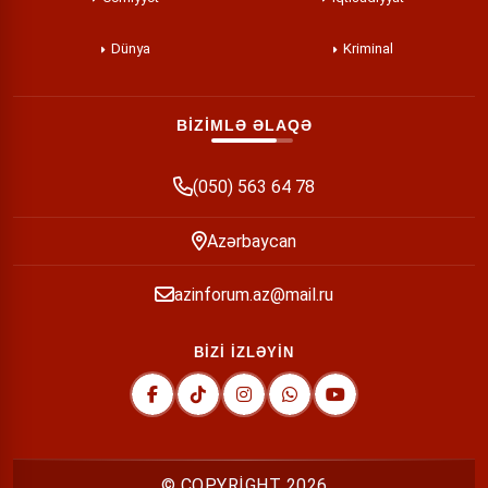
Dünya
Kriminal
BİZİMLƏ ƏLAQƏ
(050) 563 64 78
Azərbaycan
azinforum.az@mail.ru
BİZİ İZLƏYİN
© COPYRİGHT
2026