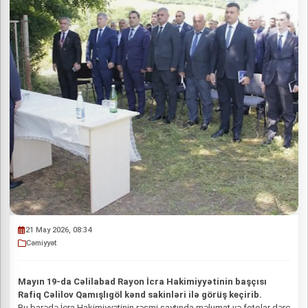
21 May 2026, 08:34
Cəmiyyət
Mayın 19-da Cəlilabad Rayon İcra Hakimiyyətinin başçısı
Rafiq Cəlilov Qamışlıgöl kənd sakinləri ilə görüş keçirib.
Bu barədə İcra Hakimiyyətinin rəsmi saytında məlumat və fotolar dərc