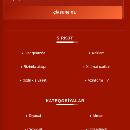
ABUNƏ OL
ŞİRKƏT
Haqqımızda
Reklam
Bizimlə əlaqə
Xidmət şərtləri
Gizlilik siyasəti
Azinform TV
KATEQORİYALAR
Siyasət
İdman
Cəmiyyət
İqtisadiyyat