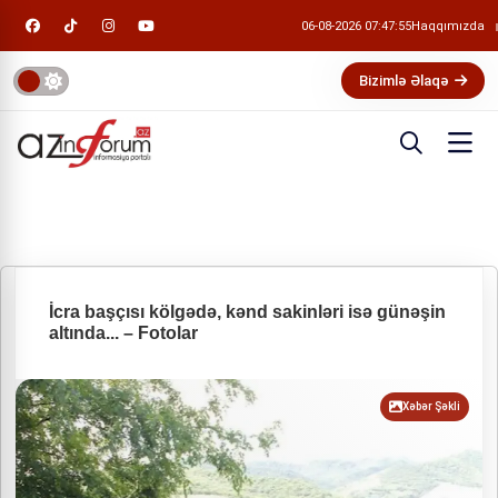
06-08-2026 07:47:55
Haqqımızda
Bizimlə Əlaqə
İcra başçısı kölgədə, kənd sakinləri isə günəşin
altında... – Fotolar
Xəbər Şəkli