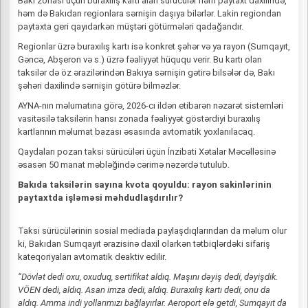
Bakı zonası üçün buraxılış kartı alan sürücülər həm paytaxt daxilində,
həm də Bakıdan regionlara sərnişin daşıya bilərlər. Lakin regiondan
paytaxta geri qayıdarkən müştəri götürmələri qadağandır.
Regionlar üzrə buraxılış kartı isə konkret şəhər və ya rayon (Sumqayıt,
Gəncə, Abşeron və s.) üzrə fəaliyyət hüququ verir. Bu kartı olan
taksilər də öz ərazilərindən Bakıya sərnişin gətirə bilsələr də, Bakı
şəhəri daxilində sərnişin götürə bilməzlər.
AYNA-nın məlumatına görə, 2026-cı ildən etibarən nəzarət sistemləri
vasitəsilə taksilərin hansı zonada fəaliyyət göstərdiyi buraxılış
kartlarının məlumat bazası əsasında avtomatik yoxlanılacaq.
Qaydaları pozan taksi sürücüləri üçün İnzibati Xətalar Məcəlləsinə
əsasən 50 manat məbləğində cərimə nəzərdə tutulub.
Bakıda taksilərin sayına kvota qoyuldu: rayon sakinlərinin
paytaxtda işləməsi məhdudlaşdırılır?
Taksi sürücülərinin sosial mediada paylaşdıqlarından da məlum olur
ki, Bakıdan Sumqayıt ərazisinə daxil olarkən tətbiqlərdəki sifariş
kateqoriyaları avtomatik deaktiv edilir.
“Dövlət dedi oxu, oxuduq, sertifikat aldıq. Maşını dəyiş dedi, dəyişdik.
VÖEN dedi, aldıq. Asan imza dedi, aldıq. Buraxılış kartı dedi, onu da
aldıq. Amma indi yollarımızı bağlayırlar. Aeroport elə getdi, Sumqayıt da