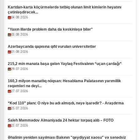
Kartdan-karta köçürmələrdə tətbiq olunan limit kimlərin həyatını
çətinləşdirəcək...
04.08.2026
"Yaxın illərdə problem daha da kəskinləşə bilər"
03.08.2026
Azərbaycanda qapısına qıfıl vurulan universitetlər
01.08.2026
215,2 min manata başa gələn Yaylaq Festivalının “uçan çardağı”
29.07.2026
160,3 milyon manatlıq nöqsan: Hesablama Palatasının yarımillik
rəqəmləri nə deyi...
27.07.2026
“Kod 110” planı: O niyə bu adı almışdı, nəyə işarədir? - Araşdırma
25.07.2026
Saleh Məmmədov Almaniyada 24 hektar torpaq alıb – FOTO
23.07.2026
Əhalinin yenidən sayılması Bakının "qeydiyyat xaosu" və sənədsiz