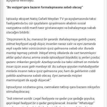
açıqlama verilməyib.
“Bu vəziyyət qara bazarın formalaşmasına səbəb olacaq”
İqtisadçı ekspert Natiq Cəfərli Meydan TV-yə açıqlamasında taksi
fəaliyyətində bu cür qaydaların qoyulmasını əhalinin sosial
vəziyyətinə ciddi mənfi təsir göstərəcəyini və bahalaşmaya səbəb
olacağını bildirib:
“Düşünürəm ki, bu, mənasız bir qərardır. Bahalaşmaya gətirib çıxarır,
xidmət keyfiyyəti aşağı düşür, insanları narazı salır və eyni zamanda
xeyli sayda taksi sürücüsünün işsiz qalmasına səbəb olur. Burada
məntiqi tapmaq çətindir. İnkişaf etmiş ölkələrdə də sərt tənzimləyici
aktlar qəbul olunur, amma orada iqtisadiyyat böyükdür, iş yerləri çoxdur,
qazanc imkanları genişdir. Azərbaycanda isə taksi xidməti on minlərlə
insan üçün əsas gəlir mənbəyi idi. Bu sahəyə qoyulan məhdudiyyətlər
minlərlə insanın təkcə işsiz qalmasına yox, həm də gəlirlərinin ciddi
şəkildə azalmasına səbəb olacaq. Eyni zamanda müştəri
məmnuniyyəti də aşağı düşəcək”.
İqtisadçının sözlərinə görə, cərimələrin tətbiqi qara bazarın inkişafını
stimullaşdıracaq:
“İndi internet əsridir. Leqal fəaliyyətə nə qədər çox qadağa qoyulsa,
qeyri-leqal fəaliyyət bir o qədər genişlənəcək. İnsanlar “WhatsApp”