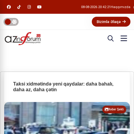
08-08-2026 20:42:22
Haqqımızda
Bizimlə Əlaqə
Taksi xidmətində yeni qaydalar: daha bahalı,
daha az, daha çətin
Xəbər Şəkli