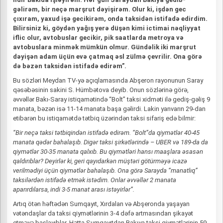
gəlirəm, bir neçə marşrut dəyişirəm. Olur ki, işdən gec
çıxıram, yaxud işə gecikirəm, onda taksidən istifadə edirdim.
Bilirsiniz ki, göydən yağış yerə düşən kimi ictimai nəqliyyat
iflic olur, avtobuslar gecikir, pik saatlarda metroya və
avtobuslara minmək mümkün olmur. Gündəlik iki marşrut
dəyişən adam üçün evə çatmaq əsl zülmə çevrilir. Ona görə
də bəzən taksidən istifadə edirəm”.
Bu sözləri Meydan TV-yə açıqlamasında Abşeron rayonunun Saray
qəsəbəsinin sakini S. Hümbətova deyib. Onun sözlərinə görə,
əvvəllər Bakı-Saray istiqamətində “Bolt” taksi xidməti ilə gediş-gəliş 9
manata, bəzən isə 11-14 manata başa gəlirdi. Lakin yanvarın 29-dan
etibarən bu istiqamətdə tətbiq üzərindən taksi sifariş edə bilmir:
“Bir neçə taksi tətbiqindən istifadə edirəm. “Bolt”da qiymətlər 40-45
manata qədər bahalaşıb. Digər taksi şirkətlərində – UBER və 189-da da
qiymətlər 30-35 manata qalxıb. Bu qiymətləri hansı maaşlara əsasən
qaldırıblar? Deyirlər ki, geri qayıdarkən müştəri götürməyə icazə
verilmədiyi üçün qiymətlər bahalaşıb. Ona görə Sarayda “manatlıq”
taksilərdən istifadə etmək istədim. Onlar əvvəllər 2 manata
aparırdılarsa, indi 3-5 manat arası istəyirlər”.
Artıq ötən həftədən Sumqayıt, Xırdalan və Abşeronda yaşayan
vətəndaşlar da taksi qiymətlərinin 3-4 dəfə artmasından şikayət
etməyə başlayıblar. Hətta Sumqayıtdan Bakıya taksi qiymətlərinin 59-