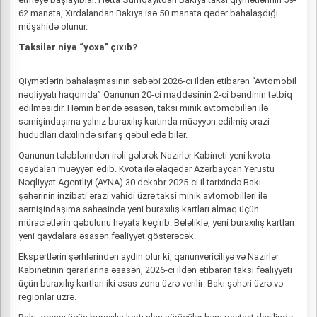
62 manata, Xırdalandan Bakıya isə 50 manata qədər bahalaşdığı
müşahidə olunur.
Taksilər niyə “yoxa” çıxıb?
Qiymətlərin bahalaşmasının səbəbi 2026-cı ildən etibarən “Avtomobil
nəqliyyatı haqqında” Qanunun 20-ci maddəsinin 2-ci bəndinin tətbiq
edilməsidir. Həmin bəndə əsasən, taksi minik avtomobilləri ilə
sərnişindaşıma yalnız buraxılış kartında müəyyən edilmiş ərazi
hüdudları daxilində sifariş qəbul edə bilər.
Qanunun tələblərindən irəli gələrək Nazirlər Kabineti yeni kvota
qaydaları müəyyən edib. Kvota ilə əlaqədar Azərbaycan Yerüstü
Nəqliyyat Agentliyi (AYNA) 30 dekabr 2025-ci il tarixində Bakı
şəhərinin inzibati ərazi vahidi üzrə taksi minik avtomobilləri ilə
sərnişindaşıma sahəsində yeni buraxılış kartları almaq üçün
müraciətlərin qəbulunu həyata keçirib. Beləliklə, yeni buraxılış kartları
yeni qaydalara əsasən fəaliyyət göstərəcək.
Ekspertlərin şərhlərindən aydın olur ki, qanunvericiliyə və Nazirlər
Kabinetinin qərarlarına əsasən, 2026-cı ildən etibarən taksi fəaliyyəti
üçün buraxılış kartları iki əsas zona üzrə verilir: Bakı şəhəri üzrə və
regionlar üzrə.