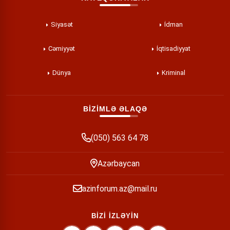
Siyasət
İdman
Cəmiyyət
İqtisadiyyat
Dünya
Kriminal
BİZİMLƏ ƏLAQƏ
(050) 563 64 78
Azərbaycan
azinforum.az@mail.ru
BİZİ İZLƏYİN