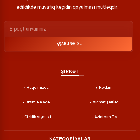
edildikdə müvafiq keçidin qoyulması mütləqdir.
ABUNƏ OL
ŞİRKƏT
Haqqımızda
Reklam
Bizimlə əlaqə
Xidmət şərtləri
Gizlilik siyasəti
Azinform TV
KATEQORİYALAR