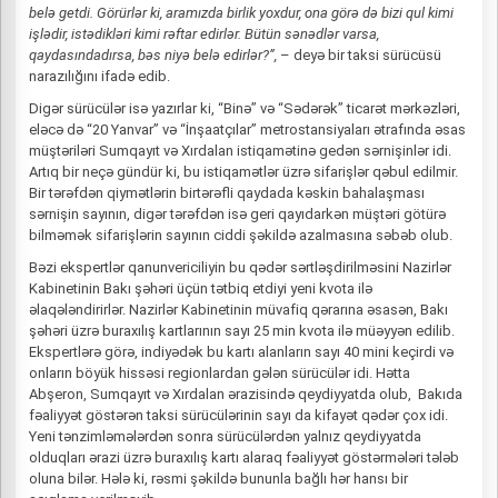
belə getdi. Görürlər ki, aramızda birlik yoxdur, ona görə də bizi qul kimi
işlədir, istədikləri kimi rəftar edirlər. Bütün sənədlər varsa,
qaydasındadırsa, bəs niyə belə edirlər?”,
– deyə bir taksi sürücüsü
narazılığını ifadə edib.
Digər sürücülər isə yazırlar ki, “Binə” və “Sədərək” ticarət mərkəzləri,
eləcə də “20 Yanvar” və “İnşaatçılar” metrostansiyaları ətrafında əsas
müştəriləri Sumqayıt və Xırdalan istiqamətinə gedən sərnişinlər idi.
Artıq bir neçə gündür ki, bu istiqamətlər üzrə sifarişlər qəbul edilmir.
Bir tərəfdən qiymətlərin birtərəfli qaydada kəskin bahalaşması
sərnişin sayının, digər tərəfdən isə geri qayıdarkən müştəri götürə
bilməmək sifarişlərin sayının ciddi şəkildə azalmasına səbəb olub.
Bəzi ekspertlər qanunvericiliyin bu qədər sərtləşdirilməsini Nazirlər
Kabinetinin Bakı şəhəri üçün tətbiq etdiyi yeni kvota ilə
əlaqələndirirlər. Nazirlər Kabinetinin müvafiq qərarına əsasən, Bakı
şəhəri üzrə buraxılış kartlarının sayı 25 min kvota ilə müəyyən edilib.
Ekspertlərə görə, indiyədək bu kartı alanların sayı 40 mini keçirdi və
onların böyük hissəsi regionlardan gələn sürücülər idi. Hətta
Abşeron, Sumqayıt və Xırdalan ərazisində qeydiyyatda olub, Bakıda
fəaliyyət göstərən taksi sürücülərinin sayı da kifayət qədər çox idi.
Yeni tənzimləmələrdən sonra sürücülərdən yalnız qeydiyyatda
olduqları ərazi üzrə buraxılış kartı alaraq fəaliyyət göstərmələri tələb
oluna bilər. Hələ ki, rəsmi şəkildə bununla bağlı hər hansı bir