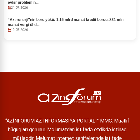
evlər problemin...
21.07.2026
“Azərenerji”nin borc yükü: 1,15 mlrd manat kredit borcu, 831 mln
manat vergi öhd...
19.07.2026
“AZİNFORUM.AZ İNFORMASİYA PORTALI” MMC. Müəllif
hüquqları qorunur. Məlumatdan istifadə etdikdə istinad
mütləqdir. Məlumat internet səhifələrində istifadə