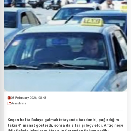
03 February 2026, 08:43
Araşdırma
Keçən həftə Bakıya gəlmək istəyəndə baxdım ki, çağırdığım
taksi 41 manat göstərdi, sonra da sifarişi ləğv etdi. Artıq neçə
ildir Bakıda işləyirəm. Hər gün Saraydan Bakıya gedib-