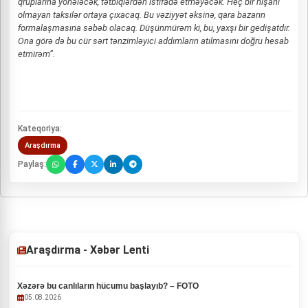
qruplarına yönələcək, tətbiqlərdən istifadə etməyəcək. Heç bir nişanı
olmayan taksilər ortaya çıxacaq. Bu vəziyyət əksinə, qara bazarın
formalaşmasına səbəb olacaq. Düşünmürəm ki, bu, yaxşı bir gedişatdır.
Ona görə də bu cür sərt tənzimləyici addımların atılmasını doğru hesab
etmirəm”.
Kateqoriya:
Araşdırma
Paylaş:
Araşdırma - Xəbər Lenti
Xəzərə bu canlıların hücumu başlayıb? – FOTO
05.08.2026