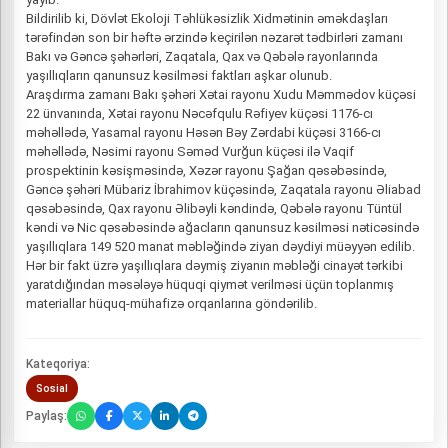
Bildirilib ki, Dövlət Ekoloji Təhlükəsizlik Xidmətinin əməkdaşları
tərəfindən son bir həftə ərzində keçirilən nəzarət tədbirləri zamanı
Bakı və Gəncə şəhərləri, Zaqatala, Qax və Qəbələ rayonlarında
yaşıllıqların qanunsuz kəsilməsi faktları aşkar olunub.
Araşdırma zamanı Bakı şəhəri Xətai rayonu Xudu Məmmədov küçəsi
22 ünvanında, Xətai rayonu Nəcəfqulu Rəfiyev küçəsi 1176-cı
məhəllədə, Yasamal rayonu Həsən Bəy Zərdabi küçəsi 3166-cı
məhəllədə, Nəsimi rayonu Səməd Vurğun küçəsi ilə Vaqif
prospektinin kəsişməsində, Xəzər rayonu Şağan qəsəbəsində,
Gəncə şəhəri Mübariz İbrahimov küçəsində, Zaqatala rayonu Əliabad
qəsəbəsində, Qax rayonu Əlibəyli kəndində, Qəbələ rayonu Tüntül
kəndi və Nic qəsəbəsində ağacların qanunsuz kəsilməsi nəticəsində
yaşıllıqlara 149 520 manat məbləğində ziyan dəydiyi müəyyən edilib.
Hər bir fakt üzrə yaşıllıqlara dəymiş ziyanın məbləği cinayət tərkibi
yaratdığından məsələyə hüquqi qiymət verilməsi üçün toplanmış
materiallar hüquq-mühafizə orqanlarına göndərilib.
Kateqoriya:
Sosial
Paylaş: