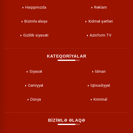
Haqqımızda
Reklam
Bizimlə əlaqə
Xidmət şərtləri
Gizlilik siyasəti
Azinform TV
KATEQORİYALAR
Siyasət
İdman
Cəmiyyət
İqtisadiyyat
Dünya
Kriminal
BİZİMLƏ ƏLAQƏ