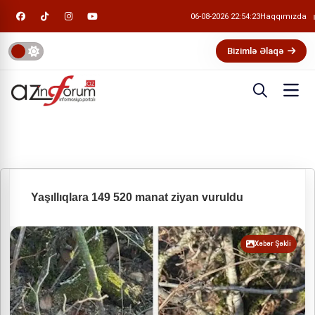
06-08-2026 22:54:23
Haqqımızda
Bizimlə Əlaqə
Yaşıllıqlara 149 520 manat ziyan vuruldu
Xəbər Şəkli