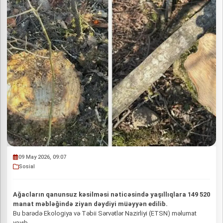
09 May 2026, 09:07
Sosial
Ağacların qanunsuz kəsilməsi nəticəsində yaşıllıqlara 149 520
manat məbləğində ziyan dəydiyi müəyyən edilib.
Bu barədə Ekologiya və Təbii Sərvətlər Nazirliyi (ETSN) məlumat
yayıb.