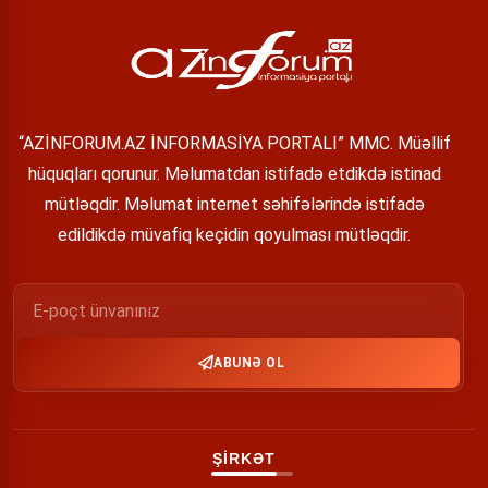
“AZİNFORUM.AZ İNFORMASİYA PORTALI” MMC. Müəllif
hüquqları qorunur. Məlumatdan istifadə etdikdə istinad
mütləqdir. Məlumat internet səhifələrində istifadə
edildikdə müvafiq keçidin qoyulması mütləqdir.
ABUNƏ OL
ŞİRKƏT