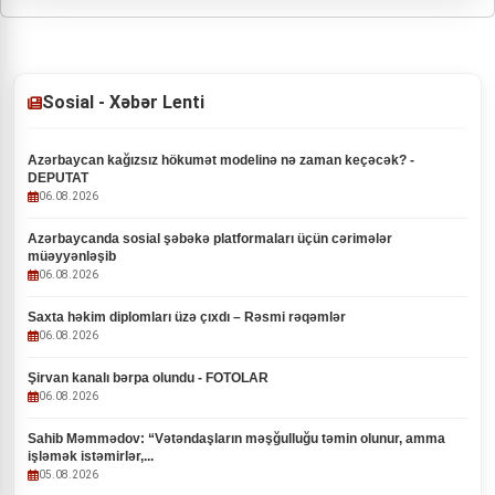
Sosial - Xəbər Lenti
Azərbaycan kağızsız hökumət modelinə nə zaman keçəcək? -
DEPUTAT
06.08.2026
Azərbaycanda sosial şəbəkə platformaları üçün cərimələr
müəyyənləşib
06.08.2026
Saxta həkim diplomları üzə çıxdı – Rəsmi rəqəmlər
06.08.2026
Şirvan kanalı bərpa olundu - FOTOLAR
06.08.2026
Sahib Məmmədov: “Vətəndaşların məşğulluğu təmin olunur, amma
işləmək istəmirlər,...
05.08.2026