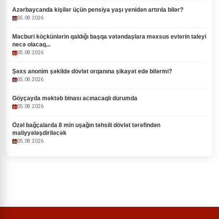
Azərbaycanda kişilər üçün pensiya yaşı yenidən artırıla bilər?
05.08.2026
Məcburi köçkünlərin qaldığı başqa vətəndaşlara məxsus evlərin taleyi
necə olacaq...
05.08.2026
Şəxs anonim şəkildə dövlət orqanına şikayət edə bilərmi?
05.08.2026
Göyçayda məktəb binası acınacaqlı durumda
05.08.2026
Özəl bağçalarda 8 min uşağın təhsili dövlət tərəfindən
maliyyələşdiriləcək
05.08.2026