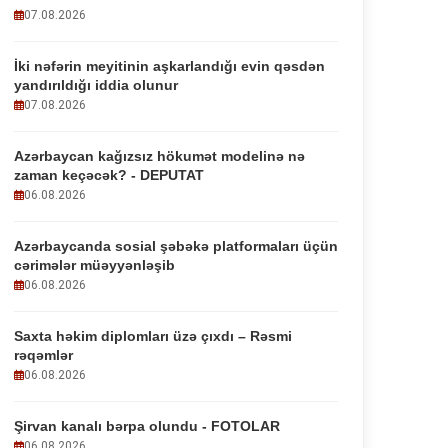
07.08.2026
İki nəfərin meyitinin aşkarlandığı evin qəsdən
yandırıldığı iddia olunur
07.08.2026
Azərbaycan kağızsız hökumət modelinə nə
zaman keçəcək? - DEPUTAT
06.08.2026
Azərbaycanda sosial şəbəkə platformaları üçün
cərimələr müəyyənləşib
06.08.2026
Saxta həkim diplomları üzə çıxdı – Rəsmi
rəqəmlər
06.08.2026
Şirvan kanalı bərpa olundu - FOTOLAR
06.08.2026