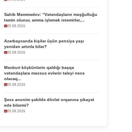
Sahib Məmmədov: “Vətəndaşların məşğulluğu
təmin olunur, amma işləmək istəmirlər,...
05.08.2026
Azərbaycanda kişilər üçün pensiya yaşı
yenidən artırıla bilər?
05.08.2026
Məcburi köçkünlərin qaldığı başqa
vətəndaşlara məxsus evlərin taleyi necə
olacaq...
05.08.2026
Şəxs anonim şəkildə dövlət orqanına şikayət
edə bilərmi?
05.08.2026