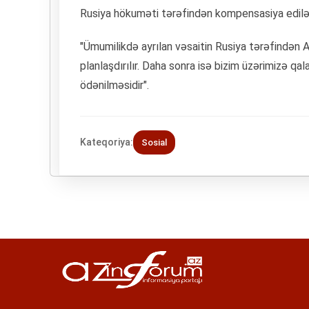
Rusiya hökuməti tərəfindən kompensasiya edil
"Ümumilikdə ayrılan vəsaitin Rusiya tərəfindən
planlaşdırılır. Daha sonra isə bizim üzərimizə qa
ödənilməsidir".
Kateqoriya:
Sosial