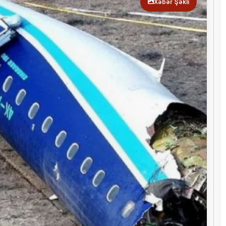
Xəbər Şəkli