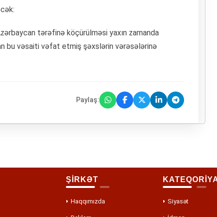
əcək:
 Azərbaycan tərəfinə köçürülməsi yaxın zamanda
lan bu vəsaiti vəfat etmiş şəxslərin vərəsələrinə
Paylaş:
ŞİRKƏT
KATEQORİY
Haqqımızda
Siyasət