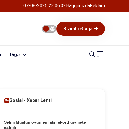
07-08-2026 23:06:33
Haqqımızda
Reklam
Bizimlə Əlaqə
n
Digər
Sosial - Xəbər Lenti
Səlim Müslümovun əmlakı rekord qiymətə
satıldı