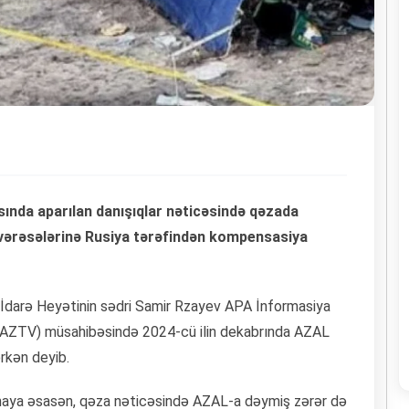
ında aparılan danışıqlar nəticəsində qəzada
 vərəsələrinə Rusiya tərəfindən kompensasiya
 İdarə Heyətinin sədri Samir Rzayev APA İnformasiya
 (AZTV) müsahibəsində 2024-cü ilin dekabrında AZAL
ərkən deyib.
şmaya əsasən, qəza nəticəsində AZAL-a dəymiş zərər də