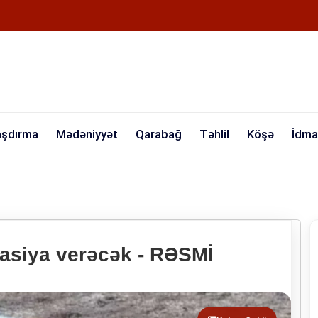
aşdırma
Mədəniyyət
Qarabağ
Təhlil
Köşə
İdma
siya verəcək - RƏSMİ