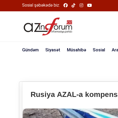
Sosial şəbəkədə biz:
Gündəm
Siyasət
Müsahibə
Sosial
Ar
Rusiya AZAL-a kompensa