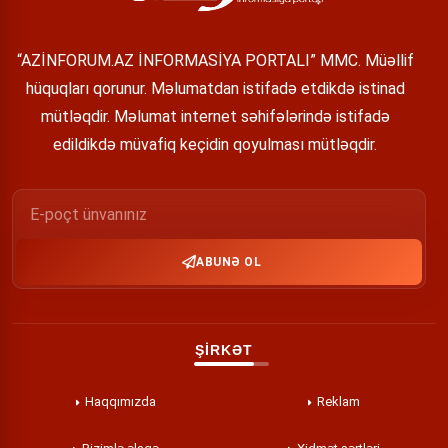
“AZİNFORUM.AZ İNFORMASİYA PORTALI” MMC. Müəllif
hüquqları qorunur. Məlumatdan istifadə etdikdə istinad
mütləqdir. Məlumat internet səhifələrində istifadə
edildikdə müvafiq keçidin qoyulması mütləqdir.
ABUNƏ OL
ŞİRKƏT
Haqqımızda
Reklam