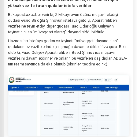
yüksək vəzifə tutan qudalar istefa veriblər.
Bakupost.az xəbər verir ki, Z.Mikayılovun özünə müşavir elədiyi
qudası Əsəd Əli oğlu Şirinovun istefaya getdiyi, Aparat rəhbəri
vəzifəsinə təyin etdiyi digər qudası Fuad Eldar oğlu Quliyevin
təyinatının isə “müvəqqəti olaraq” dayandırıldğı bildirildi.
Hazırda isə istefaya gedən və təyinatı “müvəqqəti dayandırılan”
qudaların öz vəzifələrində çalışmağa davam etdikləri üzə çıxıb. Bəlli
olub ki, Fuad Quliyev Aparat rəhbəri, Əsəd Şirinov isə müşavir
vəzifəsini davam etdirirlər və onların bu vəzifələri daşıdıqları ADSEA-
nın rəsmi saytında da əks olunub (skrinləri təqdim edirik).