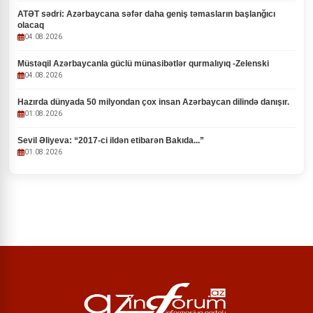
ATƏT sədri: Azərbaycana səfər daha geniş təmasların başlanğıcı
olacaq
04.08.2026
Müstəqil Azərbaycanla güclü münasibətlər qurmalıyıq -Zelenski
04.08.2026
Hazırda dünyada 50 milyondan çox insan Azərbaycan dilində danışır.
01.08.2026
Sevil Əliyeva: “2017-ci ildən etibarən Bakıda...”
01.08.2026