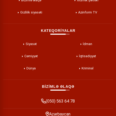
Bizimlə əlaqə
Xidmət şərtləri
Gizlilik siyasəti
Azinform TV
KATEQORİYALAR
Siyasət
İdman
Cəmiyyət
İqtisadiyyat
Dünya
Kriminal
BİZİMLƏ ƏLAQƏ
(050) 563 64 78
Azərbaycan