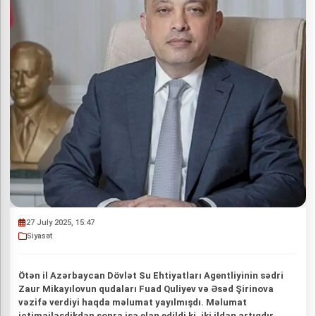
27 July 2025, 15:47
Siyasət
Ötən il Azərbaycan Dövlət Su Ehtiyatları Agentliyinin sədri
Zaur Mikayılovun qudaları Fuad Quliyev və Əsəd Şirinova
vəzifə verdiyi haqda məlumat yayılmışdı. Məlumat
ictimailəşdikdən sonra isə elan edildi ki, iki ildən artıqdır