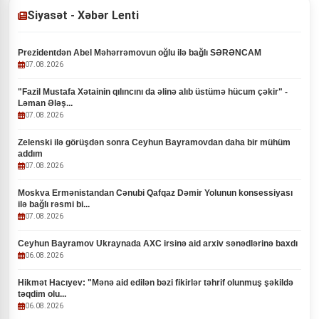
Siyasət - Xəbər Lenti
Prezidentdən Abel Məhərrəmovun oğlu ilə bağlı SƏRƏNCAM
07.08.2026
"Fazil Mustafa Xətainin qılıncını da əlinə alıb üstümə hücum çəkir" -
Ləman Ələş...
07.08.2026
Zelenski ilə görüşdən sonra Ceyhun Bayramovdan daha bir mühüm
addım
07.08.2026
Moskva Ermənistandan Cənubi Qafqaz Dəmir Yolunun konsessiyası
ilə bağlı rəsmi bi...
07.08.2026
Ceyhun Bayramov Ukraynada AXC irsinə aid arxiv sənədlərinə baxdı
06.08.2026
Hikmət Hacıyev: "Mənə aid edilən bəzi fikirlər təhrif olunmuş şəkildə
təqdim olu...
06.08.2026