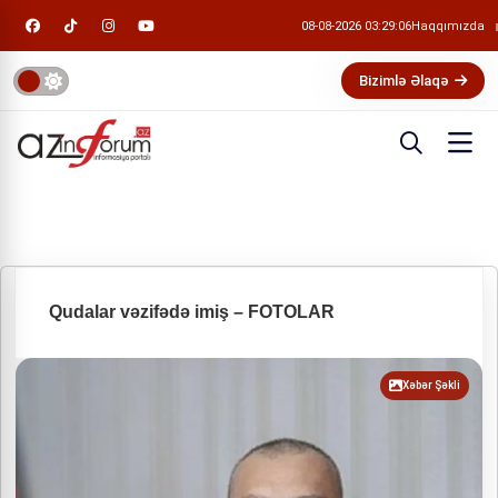
08-08-2026 03:29:07
Haqqımızda
Bizimlə Əlaqə
Qudalar vəzifədə imiş – FOTOLAR
Xəbər Şəkli