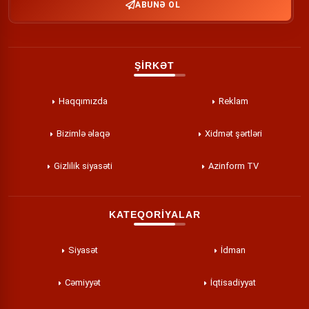
ABUNƏ OL
ŞİRKƏT
Haqqımızda
Reklam
Bizimlə əlaqə
Xidmət şərtləri
Gizlilik siyasəti
Azinform TV
KATEQORİYALAR
Siyasət
İdman
Cəmiyyət
İqtisadiyyat