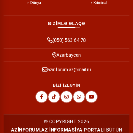
Dünya
Kriminal
BİZİMLƏ ƏLAQƏ
(050) 563 64 78
Azərbaycan
azinforum.az@mail.ru
BİZİ İZLƏYİN
© COPYRİGHT
2026
AZİNFORUM.AZ İNFORMASİYA PORTALI
BÜTÜN