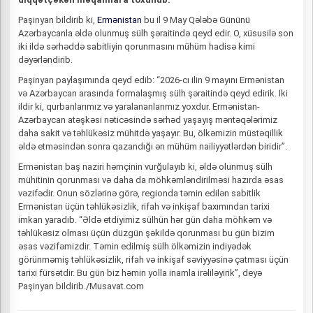
Paşinyan bildirib ki,
Ermənistan
bu il 9 May Qələbə Gününü
Azərbaycanla əldə olunmuş sülh şəraitində qeyd edir. O, xüsusilə son
iki ildə sərhəddə sabitliyin qorunmasını mühüm hadisə kimi
dəyərləndirib.
Paşinyan paylaşımında qeyd edib: “2026-cı ilin 9 mayını Ermənistan
və Azərbaycan arasında formalaşmış sülh şəraitində qeyd edirik. İki
ildir ki, qurbanlarımız və yaralananlarımız yoxdur. Ermənistan-
Azərbaycan atəşkəsi nəticəsində sərhəd yaşayış məntəqələrimiz
daha sakit və təhlükəsiz mühitdə yaşayır. Bu, ölkəmizin müstəqillik
əldə etməsindən sonra qazandığı ən mühüm nailiyyətlərdən biridir”.
Ermənistan baş naziri həmçinin vurğulayıb ki, əldə olunmuş sülh
mühitinin qorunması və daha da möhkəmləndirilməsi hazırda əsas
vəzifədir. Onun sözlərinə görə, regionda təmin edilən sabitlik
Ermənistan üçün təhlükəsizlik, rifah və inkişaf baxımından tarixi
imkan yaradıb. “Əldə etdiyimiz sülhün hər gün daha möhkəm və
təhlükəsiz olması üçün düzgün şəkildə qorunması bu gün bizim
əsas vəzifəmizdir. Təmin edilmiş sülh ölkəmizin indiyədək
görünməmiş təhlükəsizlik, rifah və inkişaf səviyyəsinə çatması üçün
tarixi fürsətdir. Bu gün biz həmin yolla inamla irəliləyirik”, deyə
Paşinyan bildirib./Musavat.com