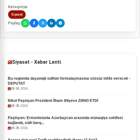
Kateqoriya:
Siyasət
Paylaş:
Siyasət - Xəbər Lenti
Bu regionda dayanıqlı sülhün formalaşmasına sözsüz töhfə verəcək -
DEPUTAT
08.08.2026
Nikol Paşinyan Prezident İlham Əliyevə ZƏNG ETDİ
08.08.2026
Paşinyan: Ermənistanla Azərbaycan arasında münaqişə səhifəsi
bağlanıb, sülh bərq...
08.08.2026