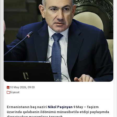
10 May 2026, 09:03
Siyasət
Ermənistanın baş naziri
Nikol Paşinyan
9 May – faşizm
üzərində qələbənin ildönümü münasibətilə etdiyi paylaşımda
diqqətçəkən məqamlara toxunub.