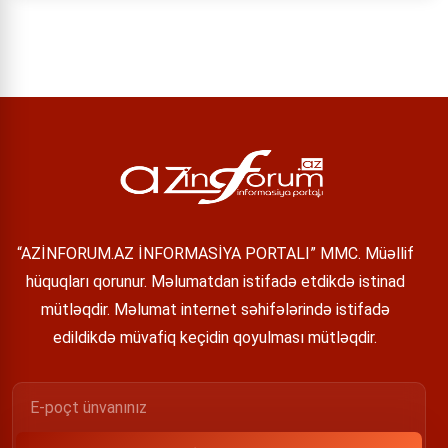
“AZİNFORUM.AZ İNFORMASİYA PORTALI” MMC. Müəllif
hüquqları qorunur. Məlumatdan istifadə etdikdə istinad
mütləqdir. Məlumat internet səhifələrində istifadə
edildikdə müvafiq keçidin qoyulması mütləqdir.