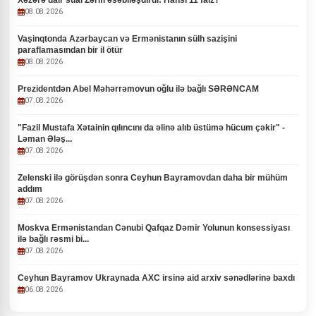
Xəzərə dair sual Zərifi əsəbiləşdirdi: Hansı 11 faiz?
08.08.2026
Vaşinqtonda Azərbaycan və Ermənistanın sülh sazişini
paraflamasından bir il ötür
08.08.2026
Prezidentdən Abel Məhərrəmovun oğlu ilə bağlı SƏRƏNCAM
07.08.2026
"Fazil Mustafa Xətainin qılıncını da əlinə alıb üstümə hücum çəkir" -
Ləman Ələş...
07.08.2026
Zelenski ilə görüşdən sonra Ceyhun Bayramovdan daha bir mühüm
addım
07.08.2026
Moskva Ermənistandan Cənubi Qafqaz Dəmir Yolunun konsessiyası
ilə bağlı rəsmi bi...
07.08.2026
Ceyhun Bayramov Ukraynada AXC irsinə aid arxiv sənədlərinə baxdı
06.08.2026