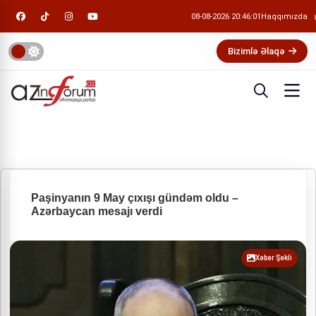
08-08-2026 20:46:01
Haqqımızda
Bizimlə Əlaqə
Paşinyanın 9 May çıxışı gündəm oldu –
Azərbaycan mesajı verdi
Xəbər Şəkli