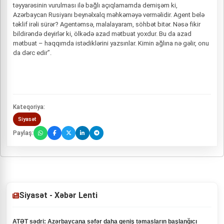
təyyarəsinin vurulması ilə bağlı açıqlamamda demişəm ki,
Azərbaycan Rusiyanı beynəlxalq məhkəməyə verməlidir. Agent belə
təklif irəli sürər? Agentəmsə, malalayaram, söhbət bitər. Nəsə fikir
bildirəndə deyirlər ki, ölkədə azad mətbuat yoxdur. Bu da azad
mətbuat – haqqımda istədiklərini yazsınlar. Kimin ağlına nə gəlir, onu
da dərc edir”.
Kateqoriya:
Siyasət
Paylaş:
Siyasət - Xəbər Lenti
ATƏT sədri: Azərbaycana səfər daha geniş təmasların başlanğıcı