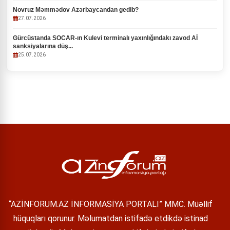
Novruz Məmmədov Azərbaycandan gedib?
27.07.2026
Gürcüstanda SOCAR-ın Kulevi terminalı yaxınlığındakı zavod Aİ
sanksiyalarına düş...
25.07.2026
“AZİNFORUM.AZ İNFORMASİYA PORTALI” MMC. Müəllif
hüquqları qorunur. Məlumatdan istifadə etdikdə istinad