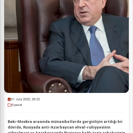
31 July 2025, 08:25
Siyasət
Bakı-Moskva arasında münasibətlərdə gərginliyin artdığı bir
dövrdə, Rusiyada anti-Azərbaycan əhval-ruhiyyəsinin
yüksəlməsi və Azərbaycanda Rusiyaya bağlı təsir şəbəkəsinin