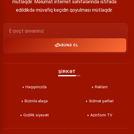
mütləqdir. Məlumat internet səhifələrində istifadə
edildikdə müvafiq keçidin qoyulması mütləqdir.
ABUNƏ OL
ŞİRKƏT
Haqqımızda
Reklam
Bizimlə əlaqə
Xidmət şərtləri
Gizlilik siyasəti
Azinform TV