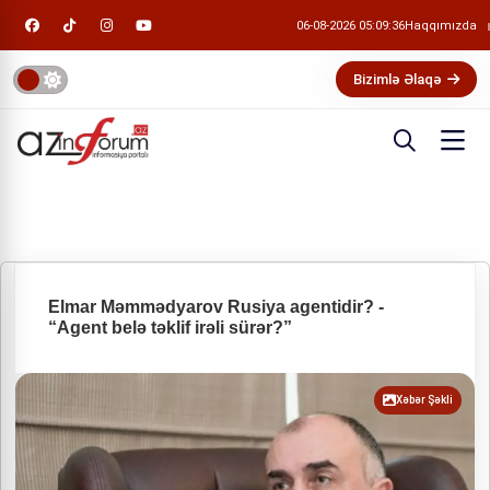
06-08-2026 05:09:37
Haqqımızda
Bizimlə Əlaqə
Elmar Məmmədyarov Rusiya agentidir? -
“Agent belə təklif irəli sürər?”
Xəbər Şəkli