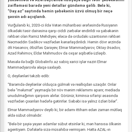
zəifləməsi barədə yeni detallar gündəmə gəlib. Belə ki,
“Day.az” saytında həmin şəbəkənin üzvü olmuş bir neçə
şəxsin adı açıqlanıb.
Vurğulanıb ki, 2020-ci ildə Vətən müharibəsi ərəfəsində Rusiyanın
ölkədəki təsir dairəsinə qarşı ciddi zərbələr endirildi və şəbəkənin
rəhbəri olan Ramiz Mehdiyev, eləcə də ordudakı uzantısının rəhbəri
Nəcməddin Sadıkov vəzifədən kənarlaşdırılıdı. Həmin dövr ərzində
Əli Həsənov, Əbülfəs Qarayev, Elmar Məmmədyarov, Oktay Əsədov,
Azad Rəhimov, Eldar Mahmudov da oxşar aqibətlə üzləşib.
Məsələ ilə bağlı Globalinfo.az sabiq xarici işlər naziri Elmar
Məmmədyarovla əlaqə saxlayıb.
O, deyilənləri təkzib edib:
“Barəmdə deyilənlər olduqca gülməli və reallıqdan uzaqdır. Onlar
belə “məlumat” yaymaqla bir növ mənim reklamımı aparır, mediada
unudulmağımın qarşısını alırlar. Görünür, kiminsə sifarişi əsasında
vəzifədən çıxanları hədəfə gətirirlər. Səbəbi isə yalnız özləri bilər”.
Elmar Məmmədyarov deyib ki, bir adamı ittiham edən zaman mütləq
əldə sübut olmalıdır:
“Belə bir şayiə yayan adamlar sübut etsinlər ki, mən hansısa ölkənin
agentiyəm. Dəfələrlə sizə müsahibə vermişəm. Hətta AZAL-ın