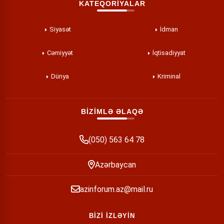
KATEQORİYALAR
Siyasət
İdman
Cəmiyyət
İqtisadiyyat
Dünya
Kriminal
BİZİMLƏ ƏLAQƏ
(050) 563 64 78
Azərbaycan
azinforum.az@mail.ru
BİZİ İZLƏYİN