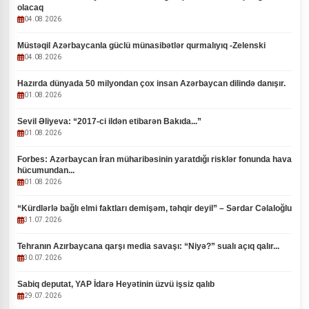
olacaq
04.08.2026
Müstəqil Azərbaycanla güclü münasibətlər qurmalıyıq -Zelenski
04.08.2026
Hazırda dünyada 50 milyondan çox insan Azərbaycan dilində danışır.
01.08.2026
Sevil Əliyeva: “2017-ci ildən etibarən Bakıda...”
01.08.2026
Forbes: Azərbaycan İran müharibəsinin yaratdığı risklər fonunda hava
hücumundan...
01.08.2026
“Kürdlərlə bağlı elmi faktları demişəm, təhqir deyil” – Sərdar Cəlaloğlu
31.07.2026
Tehranın Azırbaycana qarşı media savaşı: “Niyə?” sualı açıq qalır...
30.07.2026
Sabiq deputat, YAP İdarə Heyətinin üzvü işsiz qalıb
29.07.2026