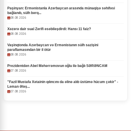
Paşinyan: Ermənistanla Azərbaycan arasında münaqişə səhifəsi
bağlanıb, sülh bərq...
08.08.2026
Xəzərə dair sual Zərifi əsəbiləşdirdi: Hansı 11 faiz?
08.08.2026
Vaşinqtonda Azərbaycan və Ermənistanın sülh sazişini
paraflamasından bir il ötür
08.08.2026
Prezidentdən Abel Məhərrəmovun oğlu ilə bağlı SƏRƏNCAM
07.08.2026
"Fazil Mustafa Xətainin qılıncını da əlinə alıb üstümə hücum çəkir" -
Ləman Ələş...
07.08.2026