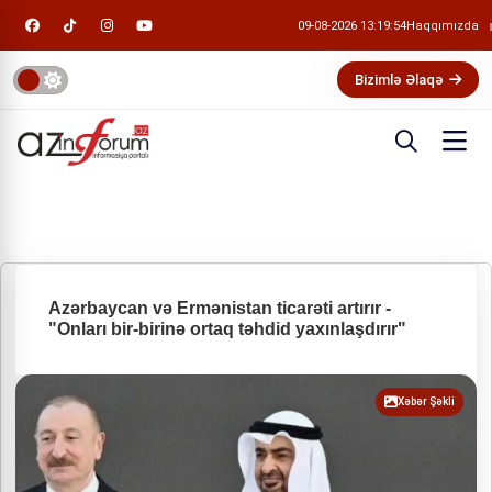
09-08-2026 13:19:55
Haqqımızda
Bizimlə Əlaqə
Azərbaycan və Ermənistan ticarəti artırır -
"Onları bir-birinə ortaq təhdid yaxınlaşdırır"
Xəbər Şəkli