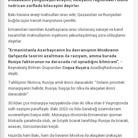
tədricən zəiflədə biləcəyini deyirlər.
Bakı İrəvana enerji məhsulları ixrac edir, Qazaxıstan və Rusiyadan
buğda üçün tranzit marşrutuna çevrilib.
Ermənistan rəsmiləri Azərbaycana ixrac olunacaq sənaye və kənd
təsərrüfatı məhsullarının siyahısını yekunlaşdırmaq üzrə olduqlarını
deyirlər.
"Ermənistanla Azərbaycanın bu davranışının Moskvanın
Qafqazda təsirini azaltması ilə razıyam, amma burada
Rusiya faktorunun nə dərəcədə rol oynadığını bilmirəm"
, –
Beynəlxalq Böhran Qrupundan
Coşua Kuçera
AzadlıqRadiosuna
deyib.
Təhlilçinin fikrincə, Rusiya amili ikinci dərəcəlidir: "Onların prioriteti
münaqişənin həllidir, Rusiya, başqa bir ölkə ilə əlaqələri ikinci
dərəcəlidir".
30 ildən çox münaqişə vəziyyətində olan iki ölkə ötən il Vaşinqtonda
sülh sazişini paraflayıb. Bakı 2023-cü ildə Qarabağ üzərində tam
suverenliyini bərpa edib. Münaqişə dövründə Ermənistan qismən
blokada şəraitində olub, ən böyük ticarət tərəfdaşı Rusiya ilə ticarəti,
əsasən, Gürcüstandan keçib.
Hazırda həm Bakı, həm də İrəvanın Moskva ilə əlaqələri ürəkaçan