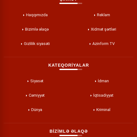
Haqqımızda
Reklam
Bizimlə əlaqə
Xidmət şərtləri
Gizlilik siyasəti
Azinform TV
KATEQORİYALAR
Siyasət
İdman
Cəmiyyət
İqtisadiyyat
Dünya
Kriminal
BİZİMLƏ ƏLAQƏ