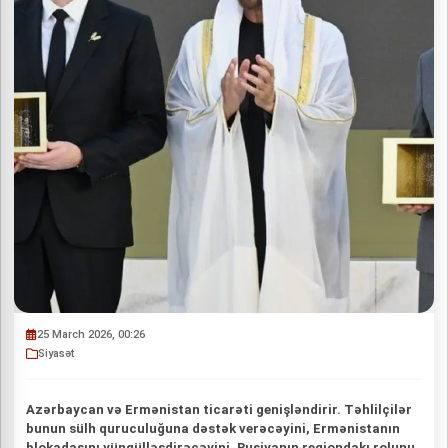
25 March 2026, 00:26
Siyasət
Azərbaycan və Ermənistan ticarəti genişləndirir. Təhlilçilər
bunun sülh quruculuğuna dəstək verəcəyini, Ermənistanın
blokadasını yüngülləşdirəcəyini, Rusiyanın regiondakı rolunu