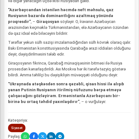
və digər yanacağın üçdə ikisi Rusiyadan gəlib.
"Azərbaycandan istənilən həcmdə neft məhsulu, qaz
Rusiyanın bazarda dominantlığını azaltmaq yönündə
proqresdir"
, –
Giraqosyan
söyləyir. O, İrəvanın Azərbaycan
ərazisindən keçməklə Türkmənistandan, elə Azərbaycanın özündən
də qaz idxal edə biləcəyini bildirir.
Tərəflər yekun sülh sazişi imzalamadığından sülh kövrək olaraq qalır.
Bakı Ermənistan konstitusiyasında Qarabağa ərazi iddiaları olduğunu
deyir, dəyişdirilməsini tələb edir.
Giraqosyanın fikrincə, Qarabağ münaqişəsinin bitməsi ilə Rusiya
prosesdən kənarlaşdırıldı. Axı Moskva hər iki tərəfə təzyiq göstərə
bilirdi. Amma təhlilçi bu dəyişikliyin müvəqqəti olduğunu deyir.
"Ukraynada atəşkəsdən sonra qəzəbli, qisas hissi ilə alışıb
yanan Putinin Rusiyanın itirilmiş nüfuzunu bərpa etməyə
çalışacağını gözləyirəm. Ermənistanla Azərbaycanı bir-
birinə bu ortaq təhdid yaxınlaşdırır"
, – o vurğulayır.
Kateqoriya:
Siyasət
Paylaş: