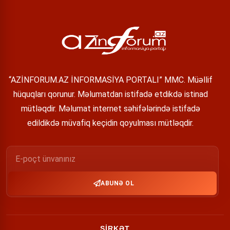
“AZİNFORUM.AZ İNFORMASİYA PORTALI” MMC. Müəllif
hüquqları qorunur. Məlumatdan istifadə etdikdə istinad
mütləqdir. Məlumat internet səhifələrində istifadə
edildikdə müvafiq keçidin qoyulması mütləqdir.
ABUNƏ OL
ŞİRKƏT