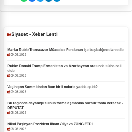
Siyasət - Xəbər Lenti
Marko Rubio Transxəzər Müəssisə Fondunun işə başladığını elan edib
09.08.2026
Rubio: Donald Tramp Ermənistan və Azərbaycan arasında sülhə nail
olub
09.08.2026
Vaşinqton Sammitindən ötən bir il nələrlə yadda qaldı?
09.08.2026
Bu regionda dayanıqlı sülhün formalaşmasına sözsüz töhfə verəcək -
DEPUTAT
08.08.2026
Nikol Paşinyan Prezident İlham Əliyevə ZƏNG ETDİ
08.08.2026