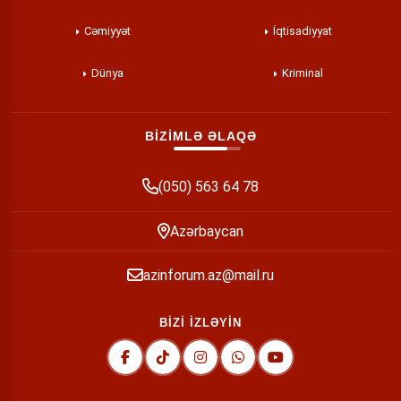
Cəmiyyət
İqtisadiyyat
Dünya
Kriminal
BİZİMLƏ ƏLAQƏ
(050) 563 64 78
Azərbaycan
azinforum.az@mail.ru
BİZİ İZLƏYİN