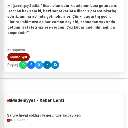
Müğənni qeyd edib:
“Əsas olan odur ki, adamın başı getməsin.
Hərdən baxıram ki, bəzi sənətkarlara illərdir pərəstişkarlıq
edirik, amma əslində getməlidirlər. Çünki baş artıq gedir.
Elmira Rəhimova da hər zaman deyir ki, səhnədən vaxtında
getdim. Estafeti sizlərə verdim. Çox kübar qadındır, ağlı da
başındadır”.
Kateqoriya:
Mədəniyyət
Paylaş:
Mədəniyyət - Xəbər Lenti
Safurə həyat yoldaşı ilə görüntülərini paylaşdı
09.08.2026