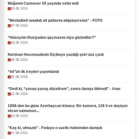
Müğənni Cansever 59 yaşında vəfat etdi
09.08.2026
"Mentaliteti unudub alt paltarını alqışlayırsınız" - FOTO
07.08.2026
“Hüseynin Rusiyadan qaçmasını niyə gözlədilər?”
06.08.2026
Nəriman Həsənzadənin Elçibəyə yazdığı şeiri üzə çıxdı
04.08.2026
“44”ün ilk treyleri yayımlandı
03.08.2026
“Dedi ki, “yavaş-yavaş düzəlirəm”, sonra danışa bilmədi” - Anar
02.08.2026
1898-dən bu günə Azərbaycan kinosu: Bir kamera, 128 il və dəyişən
ekran salnaməs...
02.08.2026
"Kaş ki, olmazdı" - Fədayə o vaxtkı həbsindən danışdı
01.08.2026