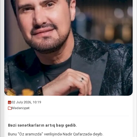
02 July 2026, 10:19
Mədəniyyət
Bəzi sənətkarların artıq başı gedib.
Bunu “Öz aramızda” verilişində Nadir Qafarzadə deyib.