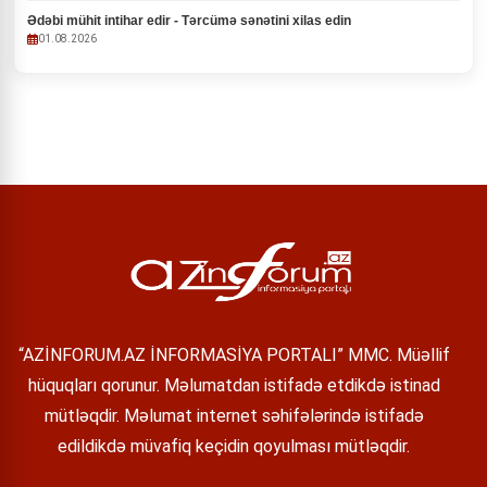
Ədəbi mühit intihar edir - Tərcümə sənətini xilas edin
01.08.2026
“AZİNFORUM.AZ İNFORMASİYA PORTALI” MMC. Müəllif
hüquqları qorunur. Məlumatdan istifadə etdikdə istinad
mütləqdir. Məlumat internet səhifələrində istifadə
edildikdə müvafiq keçidin qoyulması mütləqdir.