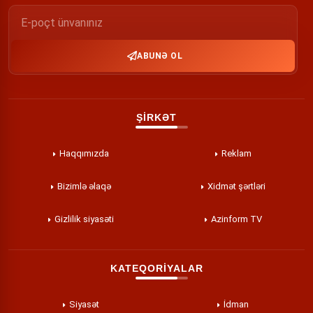
ABUNƏ OL
ŞİRKƏT
Haqqımızda
Reklam
Bizimlə əlaqə
Xidmət şərtləri
Gizlilik siyasəti
Azinform TV
KATEQORİYALAR
Siyasət
İdman