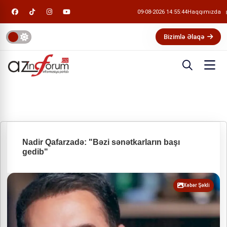
09-08-2026 14:55:44
Haqqımızda
Bizimlə Əlaqə
Nadir Qafarzadə: "Bəzi sənətkarların başı
gedib"
Xəbər Şəkli