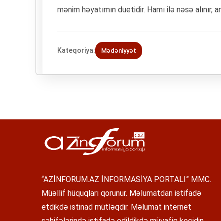
mənim həyatımın duetidir. Hamı ilə nəsə alınır
Kateqoriya:
Mədəniyyət
“AZİNFORUM.AZ İNFORMASİYA PORTALI” MMC.
Müəllif hüquqları qorunur. Məlumatdan istifadə
etdikdə istinad mütləqdir. Məlumat internet
səhifələrində istifadə edildikdə müvafiq keçidin