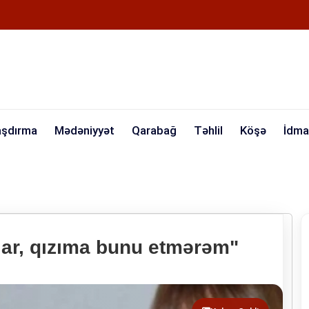
aşdırma
Mədəniyyət
Qarabağ
Təhlil
Köşə
İdma
ılar, qızıma bunu etmərəm"