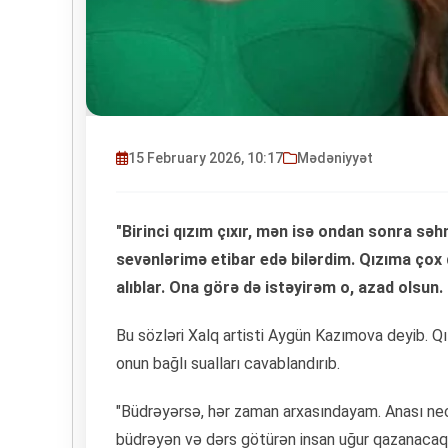
15 February 2026, 10:17
Mədəniyyət
"Birinci qızım çıxır, mən isə ondan sonra sə
sevənlərimə etibar edə bilərdim. Qızıma çox
alıblar. Ona görə də istəyirəm o, azad olsu
Bu sözləri Xalq artisti Aygün Kazımova deyib. Qı
onun bağlı sualları cavablandırıb.
"Büdrəyərsə, hər zaman arxasındayam. Anası nec
büdrəyən və dərs götürən insan uğur qazanacaq. 