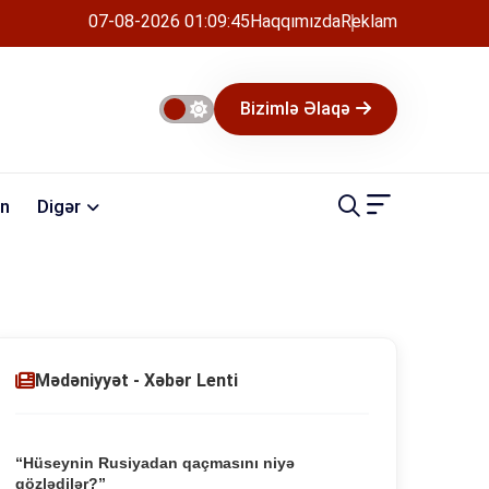
07-08-2026 01:09:45
Haqqımızda
Reklam
Bizimlə Əlaqə
n
Digər
Mədəniyyət - Xəbər Lenti
“Hüseynin Rusiyadan qaçmasını niyə
gözlədilər?”