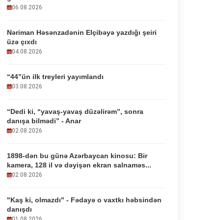
06.08.2026
Nəriman Həsənzadənin Elçibəyə yazdığı şeiri
üzə çıxdı
04.08.2026
“44”ün ilk treyleri yayımlandı
03.08.2026
“Dedi ki, “yavaş-yavaş düzəlirəm”, sonra
danışa bilmədi” - Anar
02.08.2026
1898-dən bu günə Azərbaycan kinosu: Bir
kamera, 128 il və dəyişən ekran salnaməs...
02.08.2026
"Kaş ki, olmazdı" - Fədayə o vaxtkı həbsindən
danışdı
01.08.2026