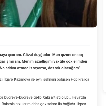
hnəyə çıxıram. Gözəl duyğudur. Mən qızımı ancaq
 qarışmıram. Mənim azadlığımı vaxtilə çox əlimdən
n. Nə addım atmaq istəyərsə, dəstək olacağam".
zı İlqarə Kazımova ilə eyni səhnəni bölüşən Pop kraliça
ə büdrəyə-büdrəyə gəlib Xalq artisti olub... Həyatda
Balamla arzularım daha çox səhnə ilə bağlıdır. İlqarə