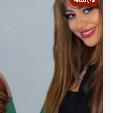
Xəbər Şəkli