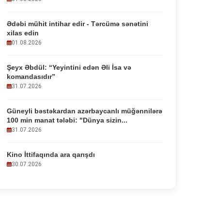
Ədəbi mühit intihar edir - Tərcümə sənətini
xilas edin
01.08.2026
Şeyx Əbdül: “Yeyintini edən Əli İsa və
komandasıdır”
31.07.2026
Güneyli bəstəkardan azərbaycanlı müğənnilərə
100 min manat tələbi: "Dünya sizin...
31.07.2026
Kino İttifaqında ara qarışdı
30.07.2026