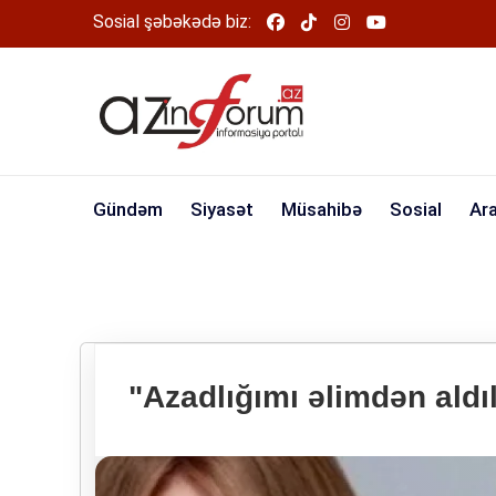
Sosial şəbəkədə biz:
Gündəm
Siyasət
Müsahibə
Sosial
Ar
"Azadlığımı əlimdən ald