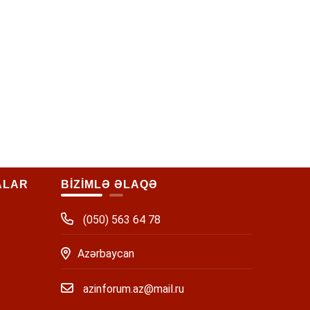
ALAR
BİZİMLƏ ƏLAQƏ
(050) 563 64 78
Azərbaycan
azinforum.az@mail.ru