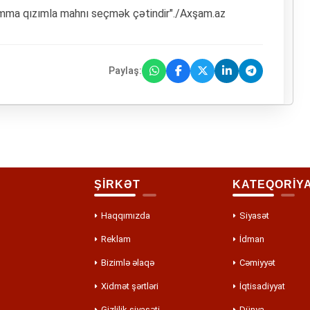
, amma qızımla mahnı seçmək çətindir"./Axşam.az
Paylaş:
ŞİRKƏT
KATEQORİY
Haqqımızda
Siyasət
Reklam
İdman
Bizimlə əlaqə
Cəmiyyət
Xidmət şərtləri
İqtisadiyyat
Gizlilik siyasəti
Dünya