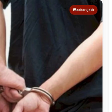
Xəbər Şəkli