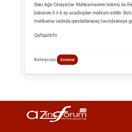
Bakı Ağır Cinayətlər Məhkəməsinin hökmü ilə Ram
bilinərək 6 il 6 ay azadlıqdan məhrum edilib. B
məhkəmə zalında qandallanaraq təcridxanaya gö
Qafqazinfo
Kateqoriya:
Kriminal