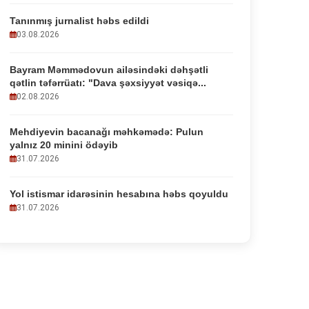
Tanınmış jurnalist həbs edildi
03.08.2026
Bayram Məmmədovun ailəsindəki dəhşətli
qətlin təfərrüatı: "Dava şəxsiyyət vəsiqə...
02.08.2026
Mehdiyevin bacanağı məhkəmədə: Pulun
yalnız 20 minini ödəyib
31.07.2026
Yol istismar idarəsinin hesabına həbs qoyuldu
31.07.2026