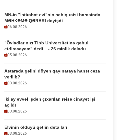
MN-in "İstirahət evi"nin sabiq rəisi barəsində
MƏHKƏMƏ QƏRARI dəyişdi
06.08.2026
"Övladlarınızı Tibb Universitetinə qəbul
etdirəcəyəm" dedi... - 26 minlik dələdu...
05.08.2026
Astarada gəlini döyən qayınataya hansı cəza
verilib?
03.08.2026
İki ay əvvəl işdən çıxarılan rəisə cinayət işi
açıldı
03.08.2026
Elvinin öldüyü qətlin detalları
03.08.2026