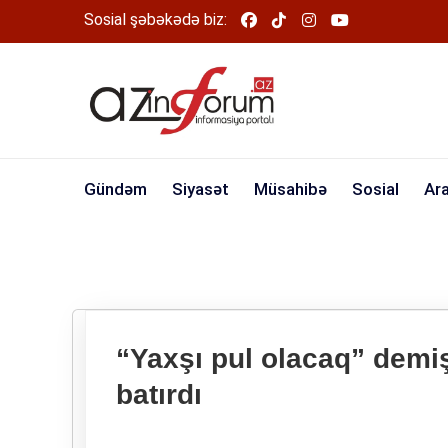
Sosial şəbəkədə biz:
Gündəm
Siyasət
Müsahibə
Sosial
Ar
“Yaxşı pul olacaq” demi
batırdı