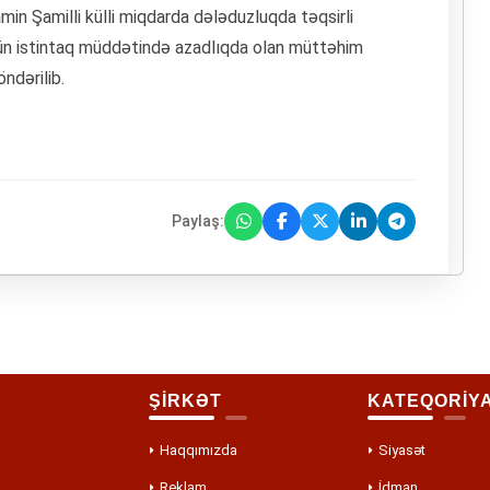
in Şamilli külli miqdarda dələduzluqda təqsirli
ütün istintaq müddətində azadlıqda olan müttəhim
ndərilib.
Paylaş:
ŞİRKƏT
KATEQORİY
Haqqımızda
Siyasət
Reklam
İdman