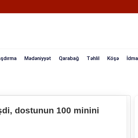
aşdırma
Mədəniyyət
Qarabağ
Təhlil
Köşə
İdma
şdi, dostunun 100 minini