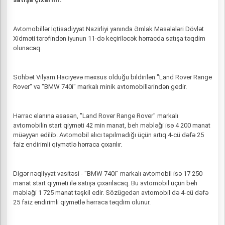
Avtomobillər İqtisadiyyat Nazirliyi yanında Əmlak Məsələləri Dövlət
Xidməti tərəfindən iyunun 11-də keçiriləcək hərracda satışa təqdim
olunacaq.
Söhbət Vilyam Hacıyevə məxsus olduğu bildirilən "Land Rover Range
Rover" və "BMW 740i" markalı minik avtomobillərindən gedir.
Hərrac elanına əsasən, "Land Rover Range Rover" markalı
avtomobilin start qiyməti 42 min manat, beh məbləği isə 4 200 manat
müəyyən edilib. Avtomobil alıcı tapılmadığı üçün artıq 4-cü dəfə 25
faiz endirimli qiymətlə hərraca çıxarılır.
Digər nəqliyyat vasitəsi - "BMW 740i" markalı avtomobil isə 17 250
manat start qiyməti ilə satışa çıxarılacaq. Bu avtomobil üçün beh
məbləği 1 725 manat təşkil edir. Sözügedən avtomobil də 4-cü dəfə
25 faiz endirimli qiymətlə hərraca təqdim olunur.