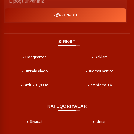
ABUNƏ OL
ŞİRKƏT
Haqqımızda
Reklam
Bizimlə əlaqə
Xidmət şərtləri
Gizlilik siyasəti
Azinform TV
KATEQORİYALAR
Siyasət
İdman