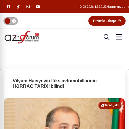
10-08-2026 12:30:24
Haqqımızda
Bizimlə Əlaqə
Vilyam Hacıyevin lüks avtomobillərinin
HƏRRAC TARİXİ bilindi
Xəbər Şəkli