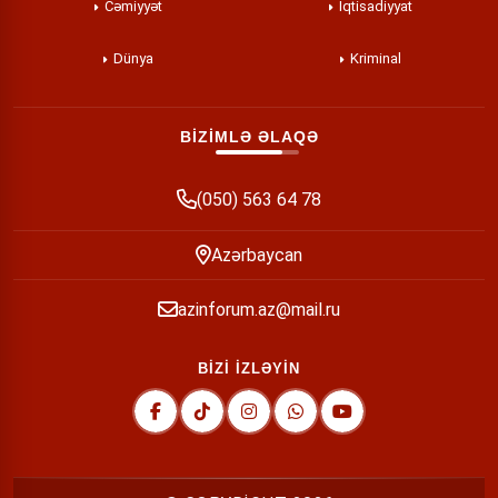
Cəmiyyət
İqtisadiyyat
Dünya
Kriminal
BİZİMLƏ ƏLAQƏ
(050) 563 64 78
Azərbaycan
azinforum.az@mail.ru
BİZİ İZLƏYİN