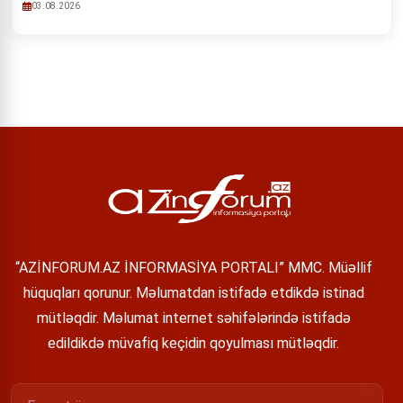
03.08.2026
“AZİNFORUM.AZ İNFORMASİYA PORTALI” MMC. Müəllif
hüquqları qorunur. Məlumatdan istifadə etdikdə istinad
mütləqdir. Məlumat internet səhifələrində istifadə
edildikdə müvafiq keçidin qoyulması mütləqdir.