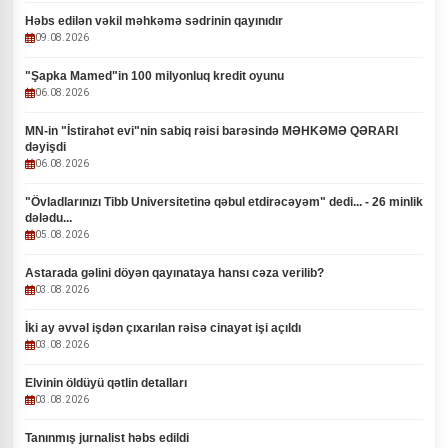
Həbs edilən vəkil məhkəmə sədrinin qayınıdır
09.08.2026
"Şapka Mamed"in 100 milyonluq kredit oyunu
06.08.2026
MN-in "İstirahət evi"nin sabiq rəisi barəsində MƏHKƏMƏ QƏRARI
dəyişdi
06.08.2026
"Övladlarınızı Tibb Universitetinə qəbul etdirəcəyəm" dedi... - 26 minlik
dələdu...
05.08.2026
Astarada gəlini döyən qayınataya hansı cəza verilib?
03.08.2026
İki ay əvvəl işdən çıxarılan rəisə cinayət işi açıldı
03.08.2026
Elvinin öldüyü qətlin detalları
03.08.2026
Tanınmış jurnalist həbs edildi