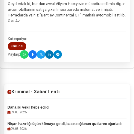
Qeyd edək ki, bundan əvvəl Vilyam Hacıyevin müsadirə edilmiş digər
avtomobillərinin satışa çıxarılması barədə məlumat verilmişdi.
Hərraclarda yalnız "Bentley Continental GT" markalı avtomobil satılıb.
Oxu.Az
Kateqoriya:
Kriminal
Paylaş:
Kriminal - Xəbər Lenti
Daha iki vəkil həbs edildi
09.08.2026
Nişan hazırlığı üçün köməyə getdi, bacısı oğlunun qızıllarını oğurladı
09.08.2026